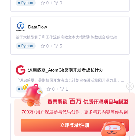
教务处需要找出"数学成绩>90分且英语成绩>85分，或者综合
0
0
Python
评价等级为A"的学生。使用"(math_score > 90 AND english_s
core > 85) OR evaluation = 'A'"这样的组合条件，瞬间筛选出
符合要求的学生名单，为奖学金评定提供了准确依据。
DataFlow
总结：让数据查看工具成为你的得力助手
基于大模型算子和工作流的高效文本大模型训练数据合成框架
数据查看工具以其"30秒开箱即用"的便捷性、直观的表格展示
0
5
Python
和简单高效的筛选功能，彻底打破了Parquet文件的技术壁
垒。无论是市场分析、教育管理还是其他领域，它都能帮助非
技术人员节省70%以上的数据处理时间，让数据查看从"求
人"变成"自助"。现在就访问项目仓库获取最新版本，开启你的
源启盛夏_AtomGit暑期开发者成长计划
高效数据查看之旅吧！
「源启盛夏」暑期校园开发者成长计划旨在激活校园开源力量，通过积分激励、认证扶持、资源倾斜等形式，引导高校组织和开发者完成「入驻 — 建项目 — 做贡献 — 获认证 — 得资源」的完整闭环。无论你是想带领社团入驻平台的组织者，还是希望用代码贡献证明自己的开发者，都能在这里找到属于你的成长路径。
仓库地址：https://gitcode.com/gh_mirrors/pa/ParquetViewer
0
1
Markdown
ParquetViewer
下载源代码
700万+用户深度参与代码创作，更多精彩内容等你共创
py-xiaozhi
Simple Windows desktop application for viewing & querying Apache Parquet files
项目地址：
基于Python的Xiaozhi AI，适用于想要完整Xiaozhi体验而无需拥有专用硬件的用户。
立即登录/注册
https://gitcode.com/gh_mirrors/pa/ParquetViewer
0
1
Python