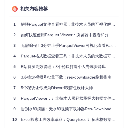
万行数据，Excel常常崩溃，而专业工具的筛选功能又过于复
杂，让人望而却步。
相关内容推荐
二、30秒开箱即用：让数据查看变简单
1
解锁Parquet文件查看神器：非技术人员的可视化解决方案
1. 如何用3步完成文件加载？
2
如何快速使用Parquet Viewer：浏览器中查看和分析数据文件的完整指南
无需安装任何额外环境，双击图标即可启动程序。通过"Fil
3
无需编程！3分钟上手ParquetViewer可视化查看Parquet文件
e"→"Open"选择文件，或直接拖拽Parquet文件到窗口，30秒
内就能看到数据全貌。就像打开普通文档一样简单，让你专注
4
Parquet格式数据查看工具：非技术人员的大数据可视化解决方案
于数据本身而非技术配置 🚀
2. 数据表格化：让复杂结构一目了然
5
B站资源高效管理：3个秘诀打造个人专属资源库
工具会自动将Parquet文件解析为直观的表格形式，日期时间
6
3步搞定视频号批量下载：res-downloader终极指南
自动转换为易读格式，嵌套数据也会扁平化展示。你不需要了
解"列存储"等专业术语，就像查看Excel表格一样轻松。详细操
7
5个秘诀让你成为Discord表情包设计大师
作说明见docs/quickstart.md
8
ParquetViewer：让非技术人员轻松掌握大数据文件的创新工具
9
告别水印烦恼：无水印视频下载神器Res-Downloader全攻略
3. 如何用简单条件快速筛选数据？
顶部的"Filter Query"输入框支持类SQL的简单条件表达式，比
10
Excel搜索工具效率革命：QueryExcel让多表格数据定位提速96%
如"trip_distance > 5 AND passenger_count = 1"。点击"Exec