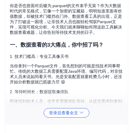
你是否也曾面对后缀为.parquet的文件束手无策？作为大数据
时代的常见格式，它像一个加密的宝藏箱，明明知道里面有价
值数据，却被技术门槛挡在门外。数据查看工具的出现，正是
为了打破这一困境，让非技术人员也能轻松驾驭Parquet文
件，实现可视化分析。今天我们就来聊聊如何用这款工具解决
数据查看难题，让你告别等待技术支持的日子。
一、数据查看的3大痛点，你中招了吗？
1. 技术门槛高：专业工具像天书
当你拿到一个Parquet文件，首先想到的可能是找技术同事帮
忙。传统的大数据工具需要配置Java环境、编写代码，对非技
术人员来说如同看天书。光是安装配置就要耗费几小时，还没
开始分析数据就已筋疲力尽 😫
2. 等待时间长：数据提取像排队
即使找到技术人员，也常常需要排队等待。从提交需求到拿到
数据，少则半天多则几天，严重影响工作进度。市场部的小李
就曾因为等待用户行为数据，错过了活动策划的最佳时机。
登录后查看全文
3. 操作复杂：筛选数据像走迷宫
好不容易拿到数据，想要筛选特定信息又成了新难题。面对百