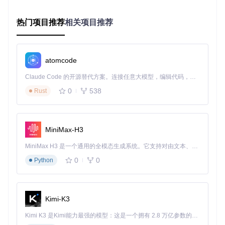
ute"按钮，瞬间就能得到筛选结果，底部状态栏还会显示结果
统计，让你对数据规模一目了然。详细操作说明见docs/quicks
tart.md
热门项目推荐
相关项目推荐
三、教育行业案例：从数据到决策的高效转变
1. 招生数据分析：3分钟定位目标人群
atomcode
某高校招生办收到一份包含5万条考生数据的Parquet文件。使
Claude Code 的开源替代方案。连接任意大模型，编辑代码，运行命令，自动验证 — 全自动执行。用 Rust 构建，极致性能。 ｜ An open-source alternative to Claude Code. Connect any LLM, edit code, run commands, and verify changes — autonomously. Built in Rust for speed. Get Started
用数据查看工具，招生老师首先设置"Record Count"为1000，
0
538
Rust
快速浏览数据结构；然后用"WHERE score > 600 AND major
_interest = 'computer'"筛选出高分且对计算机专业感兴趣的考
生；最后通过状态栏统计，发现这类考生占比达23%，为招生
策略调整提供了数据支持。整个过程仅用5分钟，比传统方式
MiniMax-H3
节省70%时间 ⏱️
MiniMax H3 是一个通用的全模态生成系统。它支持对由文本、图像、视频和音频组成的多模态上下文进行统一理解，并能生成分辨率高达 2K、时长可达 15 秒的带原生立体声音频的视频。得益于面向任务泛化的系统设计，H3 在预训练阶段就已具备广泛的多模态上下文理解与生成能力，能够出色地执行复杂的多模态指令。
2. 教学质量评估：隐藏列功能保护隐私
0
0
Python
在分析学生成绩数据时，老师通过"Field Selection"功能隐藏
了身份证号、家庭住址等敏感列，既保护了学生隐私，又让表
格更加简洁。导出数据时，隐藏的列不会被包含在内，确保数
据安全。
Kimi-K3
3. 复杂条件查询：组合筛选提升效率
Kimi K3 是Kimi能力最强的模型：这是一个拥有 2.8 万亿参数的混合专家（MoE）模型，具备原生视觉理解能力，并支持 100 万 token 的上下文窗口。