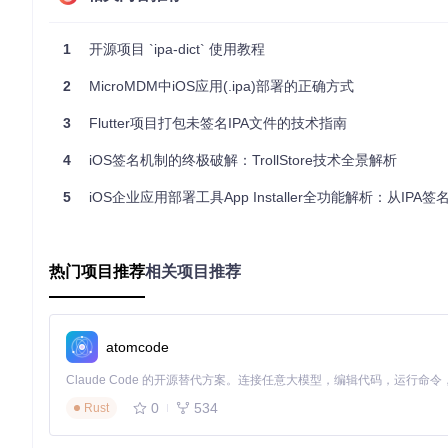
3. 项目的配置文件介绍
1
开源项目 `ipa-dict` 使用教程
ipa-dict
项目没有传统的配置文件。项目的核心数据存储在
da
2
MicroMDM中iOS应用(.ipa)部署的正确方式
数据文件格式
3
Flutter项目打包未签名IPA文件的技术指南
每个数据文件的格式如下：
4
iOS签名机制的终极破解：TrollStore技术全景解析
5
iOS企业应用部署工具App Installer全功能解析：从IPA签名管理到大规
例如，
en_US.txt
文件中的内容可能如下：
热门项目推荐
相关项目推荐
apple    /ˈæpl̩/

使用方法
atomcode
开发者可以直接使用这些数据文件，将其导入到自己的应用程序中，
总结
0
534
Rust
ipa-dict
项目是一个开源的单词及其 IPA 发音数据集，适用