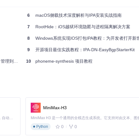
6
macOS侧载技术深度解析与IPA安装实战指南
ta/
目录下的文本文件中，每个文件代表一种语言的单词及其 IPA 发音。
7
RootHide：iOS越狱环境隐匿与进程隔离解决方案
8
Windows系统实现IOS打包IPA教程：为开发者打开
9
开源项目最佳实践教程：IPA-DN-EasyBgpStarterKit
模分发实践
10
phoneme-synthesis 项目教程
MiniMax-H3
用于查询单词的 IPA 发音。
Claude Code 的开源替代方案。连接任意大模型，编辑代码，运行命令，自动验证 — 全自动执行。用 Rust 构建，极致性能。 ｜ An open-source alternative to Claude Code. Connect any LLM, edit code, run commands, and verify changes — autonomously. Built in Rust for speed. Get Started
0
0
Python
于需要查询单词发音的应用程序。项目结构简单，数据存储在
data/
目录下