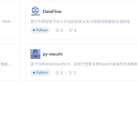
DataFlow
Kimi K3 是Kimi能力最强的模型：这是一个拥有 2.8 万亿参数的混合专家（MoE）模型，具备原生视觉理解能力，并支持 100 万 token 的上下文窗口。
基于大模型算子和工作流的高效文本大模型训练数据合成框架
0
4
Python
py-xiaozhi
「源启盛夏」暑期校园开发者成长计划旨在激活校园开源力量，通过积分激励、认证扶持、资源倾斜等形式，引导高校组织和开发者完成「入驻 — 建项目 — 做贡献 — 获认证 — 得资源」的完整闭环。无论你是想带领社团入驻平台的组织者，还是希望用代码贡献证明自己的开发者，都能在这里找到属于你的成长路径。
0
1
Python