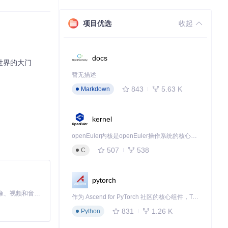
项目优选
收起
docs
新世界的大门
暂无描述
843
5.63 K
Markdown
kernel
openEuler内核是openEuler操作系统的核心，既是系统性能与稳定性的基石，也是连接处理器、设备与服务的桥梁。
507
538
C
pytorch
MiniMax H3 是一个通用的全模态生成系统。它支持对由文本、图像、视频和音频组成的多模态上下文进行统一理解，并能生成分辨率高达 2K、时长可达 15 秒的带原生立体声音频的视频。得益于面向任务泛化的系统设计，H3 在预训练阶段就已具备广泛的多模态上下文理解与生成能力，能够出色地执行复杂的多模态指令。
作为 Ascend for PyTorch 社区的核心组件，TorchNPU 是昇腾专为 PyTorch 打造的深度学习适配插件，使 PyTorch 框架能够直接调用昇腾 NPU，为开发者提供昇腾 AI 处理器的超强算力。
831
1.26 K
Python
的文本文件中，