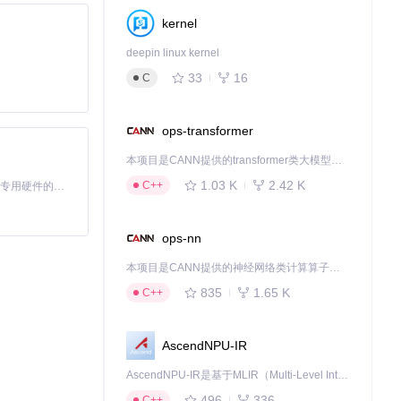
kernel
deepin linux kernel
下载源代码
33
16
C
ops-transformer
本项目是CANN提供的transformer类大模型算子库，实现网络在NPU上加速计算。
1.03 K
2.42 K
C++
基于Python的Xiaozhi AI，适用于想要完整Xiaozhi体验而无需拥有专用硬件的用户。
ops-nn
本项目是CANN提供的神经网络类计算算子库，实现网络在NPU上加速计算。
835
1.65 K
C++
AscendNPU-IR
AscendNPU-IR是基于MLIR（Multi-Level Intermediate Representation）构建的，面向昇腾亲和算子编译时使用的中间表示，提供昇腾完备表达能力，通过编译优化提升昇腾AI处理器计算效率，支持通过生态框架使能昇腾AI处理器与深度调优
496
336
C++