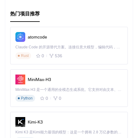
动化、安全性和效率的情况下。
EKS的特点在于：
热门项目推荐
高可用性
：跨多个区域分布的控制平面保证服务不间断。
完全兼容
：与标准Kubernetes兼容，无缝对接现有生态系
atomcode
统。
自动化管理
：从版本升级到安全补丁，一切皆可自动化。
Claude Code 的开源替代方案。连接任意大模型，编辑代码，运行命令，自动验证 — 全自动执行。用 Rust 构建，极致性能。 ｜ An open-source alternative to Claude Code. Connect any LLM, edit code, run commands, and verify changes — autonomously. Built in Rust for speed. Get Started
广泛工具支持
：涵盖从集群创建到监控、安全的全方位工具
链。
0
536
Rust
无论你是开发者、运维人员还是技术经理，这份详尽的工具列
表都将是你探索EKS不可或缺的导航图。立即加入，开启你的
EKS探索之旅吧！
MiniMax-H3
MiniMax H3 是一个通用的全模态生成系统。它支持对由文本、图像、视频和音频组成的多模态上下文进行统一理解，并能生成分辨率高达 2K、时长可达 15 秒的带原生立体声音频的视频。得益于面向任务泛化的系统设计，H3 在预训练阶段就已具备广泛的多模态上下文理解与生成能力，能够出色地执行复杂的多模态指令。
0
0
Python
Kimi-K3
Kimi K3 是Kimi能力最强的模型：这是一个拥有 2.8 万亿参数的混合专家（MoE）模型，具备原生视觉理解能力，并支持 100 万 token 的上下文窗口。