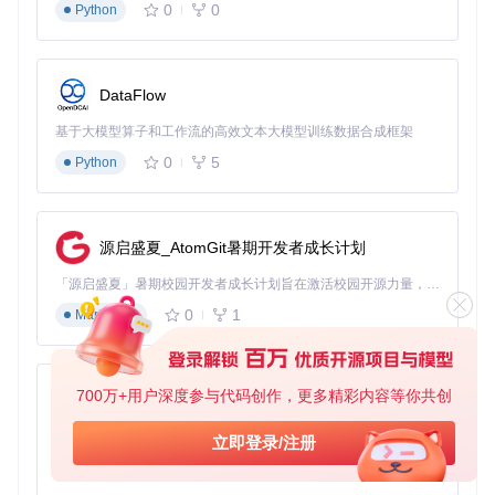
0
0
Python
DataFlow
基于大模型算子和工作流的高效文本大模型训练数据合成框架
0
5
Python
源启盛夏_AtomGit暑期开发者成长计划
「源启盛夏」暑期校园开发者成长计划旨在激活校园开源力量，通过积分激励、认证扶持、资源倾斜等形式，引导高校组织和开发者完成「入驻 — 建项目 — 做贡献 — 获认证 — 得资源」的完整闭环。无论你是想带领社团入驻平台的组织者，还是希望用代码贡献证明自己的开发者，都能在这里找到属于你的成长路径。
0
1
Markdown
700万+用户深度参与代码创作，更多精彩内容等你共创
py-xiaozhi
基于Python的Xiaozhi AI，适用于想要完整Xiaozhi体验而无需拥有专用硬件的用户。
立即登录/注册
0
1
Python