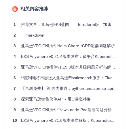
操作EKS集群，提升命令行工作效率。
相关内容推荐
安全性
通过
Gatekeeper
、
Open Policy Agent
以及
kube-hunter
1
推荐文章：亚马逊EKS蓝图——Terraform版，加速您的云原生之旅
等工具，强化你的EKS集群安全防护，遵循最佳实践。
监控与日志
2
```markdown
集成
Prometheus + Grafana
或使用
CloudWatch Containe
3
亚马逊VPC CNI插件Helm Chart中CRD渲染问题解析
r Insights
，实现深入的性能监测；配合
Fluentd
和
Cloudw
atch Container Insights
，轻松管理日志流。
4
EKS Anywhere v0.21.4版本发布：多平台Kubernetes管理新升级
CI/CD
5
亚马逊VPC CNI插件v1.19.3版本升级问题分析与解决方案
采用
Jenkins X
或
GitLab
等工具，构建强大的持续集成和交
付流程，加速软件迭代。
6
**流利地将日志送入亚马逊Elasticsearch服务：Fluent Plugin的新选择**
这只是冰山一角，还有更多关于网络、存储、服务网格等领域
7
【亲测免费】 🚀 强力推荐：python-amazon-sp-api —— 您的亚马逊市场开发神器！
的解决方案等待你的探索。
8
探索亚马逊销售伙伴API - 用C轻松对接
突破界限，解锁EKS全部潜力
9
亚马逊VPC CNI插件中aws-node Pod崩溃问题分析与解决
无论是用于大规模微服务架构，还是对容器化应用程序进行精
10
EKS Anywhere v0.21.6版本深度解析：Kubernetes集群管理新特性与安全增强
细控制，EKS都能为你提供稳定可靠的基础设施。其灵活性和
扩展性使之成为企业级应用的理想选择，特别是在需要高级自