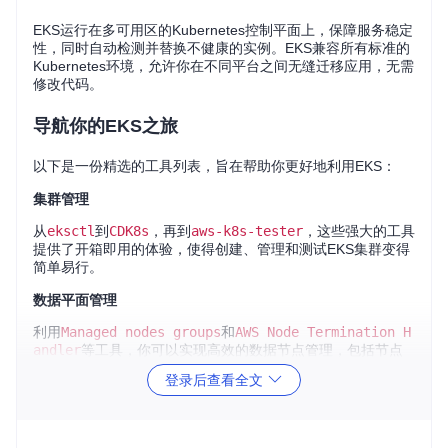
EKS运行在多可用区的Kubernetes控制平面上，保障服务稳定
性，同时自动检测并替换不健康的实例。EKS兼容所有标准的
Kubernetes环境，允许你在不同平台之间无缝迁移应用，无需
修改代码。
导航你的EKS之旅
以下是一份精选的工具列表，旨在帮助你更好地利用EKS：
集群管理
从
eksctl
到
CDK8s
，再到
aws-k8s-tester
，这些强大的工具
提供了开箱即用的体验，使得创建、管理和测试EKS集群变得
简单易行。
数据平面管理
利用
Managed nodes groups
和
AWS Node Termination H
andler
等工具，你可以实现高效的数据节点管理，包括节点
更新和故障处理。
登录后查看全文
CLI工具
借助
kubectl
插件如
krew
、
kubectx
和
k9s
，你可以更直观地