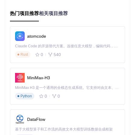
A[下载安装包] --> B[运行安装程序]

B --> C[自动配置网络环境]

热门项目推荐
相关项目推荐
C --> D[启动应用程序]

定制化配置：提升3倍处理效率
atomcode
res-downloader的强大之处在于其高度可定制的配置选项。核
心配置模块位于系统设置界面，允许用户调整代理端口、下载
Claude Code 的开源替代方案。连接任意大模型，编辑代码，运行命令，自动验证 — 全自动执行。用 Rust 构建，极致性能。 ｜ An open-source alternative to Claude Code. Connect any LLM, edit code, run commands, and verify changes — autonomously. Built in Rust for speed. Get Started
路径、并发连接数等关键参数。通过优化这些设置，可以显著
提升资源获取效率。
0
540
Rust
高级用户可以通过修改配置文件实现更精细的控制：
MiniMax-H3
{
"proxy"
:
{
MiniMax H3 是一个通用的全模态生成系统。它支持对由文本、图像、视频和音频组成的多模态上下文进行统一理解，并能生成分辨率高达 2K、时长可达 15 秒的带原生立体声音频的视频。得益于面向任务泛化的系统设计，H3 在预训练阶段就已具备广泛的多模态上下文理解与生成能力，能够出色地执行复杂的多模态指令。
"host"
:
"127.0.0.1"
,
"port"
:
8899
,
0
0
Python
"max_connections"
:
32
}
,
"download"
:
{
"save_path"
:
"/Users/username/Downloads"
,
DataFlow
"concurrent_tasks"
:
8
,
"max_speed"
:
0
基于大模型算子和工作流的高效文本大模型训练数据合成框架
}
,