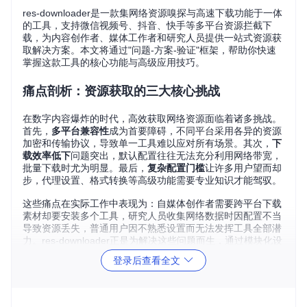
res-downloader是一款集网络资源嗅探与高速下载功能于一体
的工具，支持微信视频号、抖音、快手等多平台资源拦截下
载，为内容创作者、媒体工作者和研究人员提供一站式资源获
取解决方案。本文将通过"问题-方案-验证"框架，帮助你快速
掌握这款工具的核心功能与高级应用技巧。
痛点剖析：资源获取的三大核心挑战
在数字内容爆炸的时代，高效获取网络资源面临着诸多挑战。
首先，
多平台兼容性
成为首要障碍，不同平台采用各异的资源
加密和传输协议，导致单一工具难以应对所有场景。其次，
下
载效率低下
问题突出，默认配置往往无法充分利用网络带宽，
批量下载时尤为明显。最后，
复杂配置门槛
让许多用户望而却
步，代理设置、格式转换等高级功能需要专业知识才能驾驭。
这些痛点在实际工作中表现为：自媒体创作者需要跨平台下载
素材却要安装多个工具，研究人员收集网络数据时因配置不当
导致资源丢失，普通用户因不熟悉设置而无法发挥工具全部潜
力。res-downloader正是为解决这些问题而生，通过模块化设
计和直观界面，让复杂的资源获取过程变得简单高效。
登录后查看全文
模块化解决方案：打造专属资源获取系统