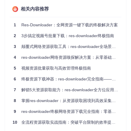
快速部署：3分钟完成跨平台环境配置
相关内容推荐
部署res-downloader的过程远比想象中简单，无论你使用Win
dows、macOS还是Linux系统，都能通过几步操作完成安装。
该工具采用Go语言开发，通过系统级网络钩子实现资源捕
1
Res-Downloader：全网资源一键下载的终极解决方案
获，无需复杂的依赖项配置。
对于Linux用户，可通过以下命令快速安装：
2
3步搞定视频号批量下载：res-downloader终极指南
3
颠覆式网络资源获取工具：res-downloader全场景解决方案
# 克隆项目仓库
git 
clone
4
res-downloader网络资源嗅探解决方案：从零基础到多平台资源捕获的实战指南
cd
 res-downloader

5
视频资源批量获取与高效管理终极指南
# 构建并安装
6
终极资源下载神器：res-downloader完全指南——一键获取全网音视频资源
sudo
mv
7
解锁5大资源获取能力：res-downloader全方位应用指南
Windows和macOS用户可直接从项目发布页面下载对应版本
的安装包，按照向导完成安装。首次运行时，系统会自动配置
8
掌握res-downloader：从资源获取困境到高效采集的技术指南
基础网络环境，确保工具能够正常捕获资源。
9
res-downloader终极网络资源下载完全指南：零基础也能轻松掌握的多平台资源获取工具
10
全流程资源获取实战指南：突破平台限制的效率提升方案
graph TD
