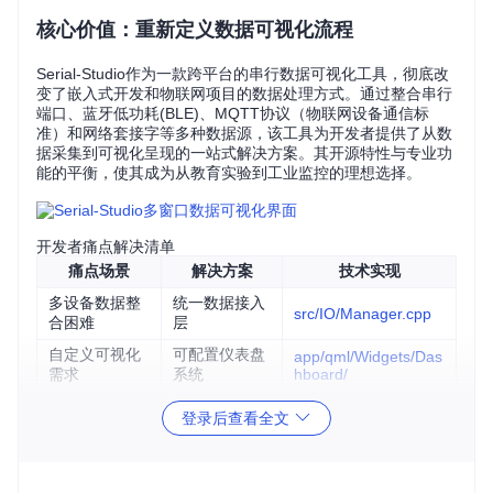
核心价值：重新定义数据可视化流程
Serial-Studio作为一款跨平台的串行数据可视化工具，彻底改
变了嵌入式开发和物联网项目的数据处理方式。通过整合串行
端口、蓝牙低功耗(BLE)、MQTT协议（物联网设备通信标
准）和网络套接字等多种数据源，该工具为开发者提供了从数
据采集到可视化呈现的一站式解决方案。其开源特性与专业功
能的平衡，使其成为从教育实验到工业监控的理想选择。
开发者痛点解决清单
痛点场景
解决方案
技术实现
多设备数据整
统一数据接入
src/IO/Manager.cpp
合困难
层
自定义可视化
可配置仪表盘
app/qml/Widgets/Das
需求
系统
hboard/
复杂数据格式
JavaScript脚
app/rcc/scripts/
登录后查看全文
解析
本扩展
MQTT客户端
远程数据监控
src/MQTT/Client.cpp
集成