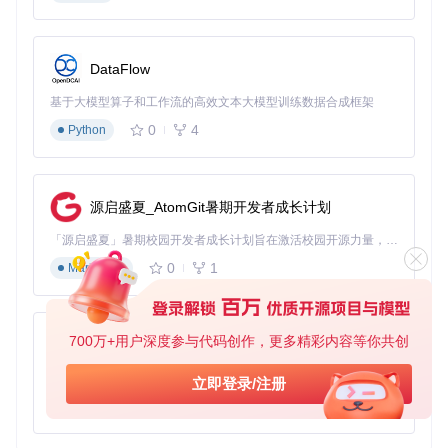
速定位通信问题。
![LTE调制解调器信号监控界面](https://raw.gitcode.com/GitHu
DataFlow
b_Trending/se/Serial-Studio/raw/37ca300f1af880f03f7d0de6
78bac3b2d4435516/examples/LTE modem/doc/screenshot_
serial.png?utm_source=gitcode_repo_files)
基于大模型算子和工作流的高效文本大模型训练数据合成框架
0
4
Python
实战指南：从安装到数据可视化
3分钟快速启动指南
源启盛夏_AtomGit暑期开发者成长计划
准备工作
：确保系统已安装必要的依赖库（Linux需要libqt5cor
e5a、libqt5gui5等）
「源启盛夏」暑期校园开发者成长计划旨在激活校园开源力量，通过积分激励、认证扶持、资源倾斜等形式，引导高校组织和开发者完成「入驻 — 建项目 — 做贡献 — 获认证 — 得资源」的完整闭环。无论你是想带领社团入驻平台的组织者，还是希望用代码贡献证明自己的开发者，都能在这里找到属于你的成长路径。
执行命令
：
0
1
Markdown
# 克隆项目仓库
git 
clone
700万+用户深度参与代码创作，更多精彩内容等你共创
py-xiaozhi
cd
 Serial-Studio

基于Python的Xiaozhi AI，适用于想要完整Xiaozhi体验而无需拥有专用硬件的用户。
立即登录/注册
# 构建项目
mkdir
 build && 
cd
 build

0
1
Python
cmake ..

make -j4
