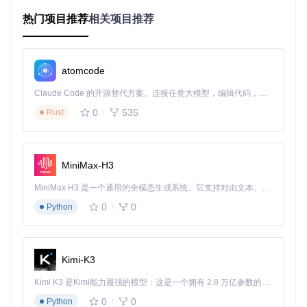
热门项目推荐
相关项目推荐
场景化应用：从实验室到生产环境
教育科研：氢原子量子概率云模拟
atomcode
在量子物理教学中，Serial-Studio的3D可视化功能能够将抽象
的电子云模型转化为直观的三维图像。教育工作者可以通过预
Claude Code 的开源替代方案。连接任意大模型，编辑代码，运行命令，自动验证 — 全自动执行。用 Rust 构建，极致性能。 ｜ An open-source alternative to Claude Code. Connect any LLM, edit code, run commands, and verify changes — autonomously. Built in Rust for speed. Get Started
设的氢原子模型项目，实时展示量子力学中的概率分布概念，
让学生通过交互式旋转和缩放深入理解电子轨道特性。
0
535
Rust
嵌入式开发：MPU6050传感器调试
MiniMax-H3
对于开发惯性测量单元(IMU)应用的工程师，Serial-Studio提
MiniMax H3 是一个通用的全模态生成系统。它支持对由文本、图像、视频和音频组成的多模态上下文进行统一理解，并能生成分辨率高达 2K、时长可达 15 秒的带原生立体声音频的视频。得益于面向任务泛化的系统设计，H3 在预训练阶段就已具备广泛的多模态上下文理解与生成能力，能够出色地执行复杂的多模态指令。
供了专业的传感器数据可视化工具。通过同时展示加速度计和
陀螺仪的实时波形、仪表和交叉hair指示器，开发者可以快速
0
0
Python
识别传感器校准问题和运动模式异常。
Kimi-K3
物联网监控：LTE调制解调器信号分析
在远程设备部署中，网络信号质量直接影响数据传输可靠性。
Kimi K3 是Kimi能力最强的模型：这是一个拥有 2.8 万亿参数的混合专家（MoE）模型，具备原生视觉理解能力，并支持 100 万 token 的上下文窗口。
Serial-Studio的多窗口数据网格和趋势图功能，能够同时监控
0
0
Python
RSRQ、RSRP、RSSI等关键LTE网络指标，帮助运维人员快