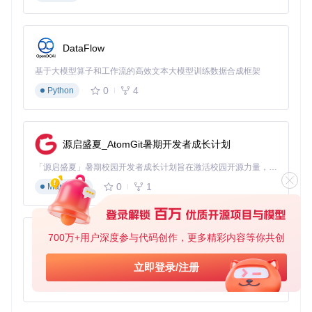
总之，android-intents项目是每位安卓开发者工具箱中的必备
良品，它以高效、直观的方式解决了应用间的交互难题，大大
提高了开发效率，使你的应用更加丰富、易用。立刻拥抱它，
DataFlow
让你的应用交互体验焕然一新！
基于大模型算子和工作流的高效文本大模型训练数据合成框架
0
4
Python
源启盛夏_AtomGit暑期开发者成长计划
「源启盛夏」暑期校园开发者成长计划旨在激活校园开源力量，通过积分激励、认证扶持、资源倾斜等形式，引导高校组织和开发者完成「入驻 — 建项目 — 做贡献 — 获认证 — 得资源」的完整闭环。无论你是想带领社团入驻平台的组织者，还是希望用代码贡献证明自己的开发者，都能在这里找到属于你的成长路径。
0
1
Markdown
700万+用户深度参与代码创作，更多精彩内容等你共创
py-xiaozhi
基于Python的Xiaozhi AI，适用于想要完整Xiaozhi体验而无需拥有专用硬件的用户。
立即登录/注册
0
1
Python