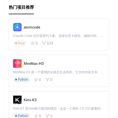
从社交应用的快速分享，到便捷的文件操作，再到位置服务的
热门项目推荐
调用，几乎任何需要唤起系统或第三方应用功能的场景中，an
droid-intents都能大展身手：
社交分享
：轻易将信息通过用户选择的应用分享出去。
atomcode
媒体处理
：快速打开图片或视频进行查看，或挑选音频播
放。
Claude Code 的开源替代方案。连接任意大模型，编辑代码，运行命令，自动验证 — 全自动执行。用 Rust 构建，极致性能。 ｜ An open-source alternative to Claude Code. Connect any LLM, edit code, run commands, and verify changes — autonomously. Built in Rust for speed. Get Started
通讯便捷化
：一键拨号、发短信，提升通讯效率。
0
533
Rust
导航与位置服务
：定位、展示地图，满足位置相关的各种需
求。
项目特点
MiniMax-H3
MiniMax H3 是一个通用的全模态生成系统。它支持对由文本、图像、视频和音频组成的多模态上下文进行统一理解，并能生成分辨率高达 2K、时长可达 15 秒的带原生立体声音频的视频。得益于面向任务泛化的系统设计，H3 在预训练阶段就已具备广泛的多模态上下文理解与生成能力，能够出色地执行复杂的多模态指令。
一站式解决方案
：覆盖广泛的应用交互需求，减少开发者自
行探索和测试的时间。
0
0
Python
简便集成
：通过Maven或Gradle简单配置即可添加至项目，
加速开发进程。
灵活选择
：提供多种意图选择，适用于不同的业务场景。
持续更新
：开发者社区活跃，未来规划包括更多实用功能的
Kimi-K3
加入和界面优化，保持项目的活力与先进性。
Kimi K3 是Kimi能力最强的模型：这是一个拥有 2.8 万亿参数的混合专家（MoE）模型，具备原生视觉理解能力，并支持 100 万 token 的上下文窗口。
开源保障
：基于Apache 2.0许可，安全可靠，鼓励社区贡
献，促进共同成长。
0
0
Python