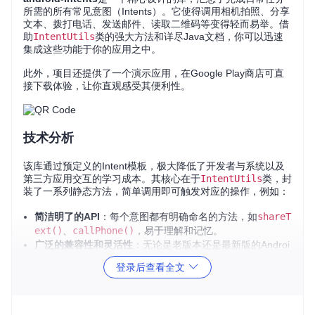
所需的所有常见意图（Intents）。它使得调用相机拍照、分享
文本、拨打电话、发送邮件、读取二维码等变得轻而易举。借
助
IntentUtils
类的强大方法和详尽Java文档，你可以迅速
集成这些功能于你的应用之中。
此外，项目还提供了一个演示应用，在Google Play商店可直
接下载体验，让你直观感受其便利性。
技术分析
该库通过预定义的Intent模板，极大降低了开发者与系统以及
第三方应用交互的学习成本。其核心在于
IntentUtils
类，封
装了一系列静态方法，简单调用即可触发对应的操作，例如：
简洁明了的API
：每个意图都有明确命名的方法，如
shareT
ext()
、
callPhone()
，易于理解和记忆。
广泛的兼容性和灵活性
：无论是老版本还是最新版的Androi
d系统，该库都能保持良好的兼容性，且提供检查特定Intent
登录后查看全文
是否可用的功能(
isIntentAvailable
)，确保用户体验。
应用场景