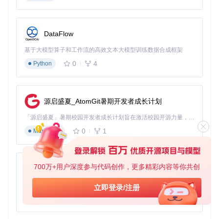
备份学习资料
实战指南：从零开始使用res-downloader
DataFlow
零基础安装步骤
基于大模型算子和工作流的高效文本大模型训练数据合成框架
首先获取项目源码并完成编译：
0
4
Python
git 
clone
cd
 res-downloader

go mod tidy

源启盛夏_AtomGit暑期开发者成长计划
「源启盛夏」暑期校园开发者成长计划旨在激活校园开源力量，通过积分激励、认证扶持、资源倾斜等形式，引导高校组织和开发者完成「入驻 — 建项目 — 做贡献 — 获认证 — 得资源」的完整闭环。无论你是想带领社团入驻平台的组织者，还是希望用代码贡献证明自己的开发者，都能在这里找到属于你的成长路径。
编译完成后，可在项目目录中找到可执行文件。
0
1
Markdown
个性化配置方案
启动软件后，需要进行基本配置以确保最佳性能：
700万+用户深度参与代码创作，更多精彩内容等你共创
py-xiaozhi
基于Python的Xiaozhi AI，适用于想要完整Xiaozhi体验而无需拥有专用硬件的用户。
立即登录/注册
关键配置项说明：
0
1
Python
代理设置
：默认使用127.0.0.1:8899，保持默认即可