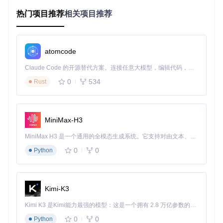
社交媒体内容备份
热门项目推荐
相关项目推荐
想要保存喜欢的微信视频号或抖音内容？res-downloader可以
帮助你：
atomcode
无水印保存短视频内容
批量下载系列教学视频
Claude Code 的开源替代方案。连接任意大模型，编辑代码，运行命令，自动验证 — 全自动执行。用 Rust 构建，极致性能。 ｜ An open-source alternative to Claude Code. Connect any LLM, edit code, run commands, and verify changes — autonomously. Built in Rust for speed. Get Started
备份重要的直播回放
0
534
Rust
音乐资源获取
MiniMax-H3
对于音乐爱好者，这款工具提供：
MiniMax H3 是一个通用的全模态生成系统。它支持对由文本、图像、视频和音频组成的多模态上下文进行统一理解，并能生成分辨率高达 2K、时长可达 15 秒的带原生立体声音频的视频。得益于面向任务泛化的系统设计，H3 在预训练阶段就已具备广泛的多模态上下文理解与生成能力，能够出色地执行复杂的多模态指令。
下载QQ音乐、酷狗音乐等平台的音频资源
0
0
Python
支持多种音质选择
批量下载专辑和歌单
教育资源保存
学生和教育工作者可以：
Kimi-K3
下载在线课程视频
Kimi K3 是Kimi能力最强的模型：这是一个拥有 2.8 万亿参数的混合专家（MoE）模型，具备原生视觉理解能力，并支持 100 万 token 的上下文窗口。
保存教学素材
0
0
Python