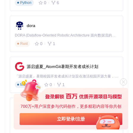
0
6
Python
dora
DORA (Dataflow-Oriented Robotic Architecture 面向数据流的机器人架构) 是为 AI 与具身智能机器人打造的高性能开发框架，以数据流范式重构开发逻辑，原生支持分布式部署与端边云协同 —— 无需复杂适配，即可实现一体端到端具身大小脑、VLA等模型部署，无缝衔接感知、推理、控制全链路，让 AI 能力与机器人动作深度融合。 依托 Rust 内核与零拷贝通信技术，它将具身大小脑、VLA等模型推理、多模态数据融合延迟压缩至微秒级，同时兼容 ROS2 生态与国产 AI 芯片，彻底降低具身智能机器人的开发门槛，让分布式部署下的 AI 赋能创新更高效、更灵活。
0
1
Rust
源启盛夏_AtomGit暑期开发者成长计划
「源启盛夏」暑期校园开发者成长计划旨在激活校园开源力量，通过积分激励、认证扶持、资源倾斜等形式，引导高校组织和开发者完成「入驻 — 建项目 — 做贡献 — 获认证 — 得资源」的完整闭环。无论你是想带领社团入驻平台的组织者，还是希望用代码贡献证明自己的开发者，都能在这里找到属于你的成长路径。
0
1
Markdown
700万+用户深度参与代码创作，更多精彩内容等你共创
py-xiaozhi
基于Python的Xiaozhi AI，适用于想要完整Xiaozhi体验而无需拥有专用硬件的用户。
立即登录/注册
0
1
Python