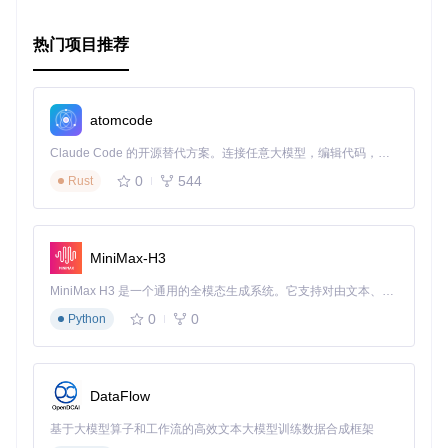
受益。现在就开始探索这个强大的Haskell自动化测试库吧！
热门项目推荐
atomcode
Claude Code 的开源替代方案。连接任意大模型，编辑代码，运行命令，自动验证 — 全自动执行。用 Rust 构建，极致性能。 ｜ An open-source alternative to Claude Code. Connect any LLM, edit code, run commands, and verify changes — autonomously. Built in Rust for speed. Get Started
0
544
Rust
MiniMax-H3
MiniMax H3 是一个通用的全模态生成系统。它支持对由文本、图像、视频和音频组成的多模态上下文进行统一理解，并能生成分辨率高达 2K、时长可达 15 秒的带原生立体声音频的视频。得益于面向任务泛化的系统设计，H3 在预训练阶段就已具备广泛的多模态上下文理解与生成能力，能够出色地执行复杂的多模态指令。
0
0
Python
DataFlow
基于大模型算子和工作流的高效文本大模型训练数据合成框架