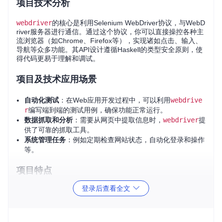
项目技术分析
webdriver
的核心是利用Selenium WebDriver协议，与WebD
river服务器进行通信。通过这个协议，你可以直接操控各种主
流浏览器（如Chrome、Firefox等），实现诸如点击、输入、
导航等众多功能。其API设计遵循Haskell的类型安全原则，使
得代码更易于理解和调试。
项目及技术应用场景
自动化测试
：在Web应用开发过程中，可以利用
webdrive
r
编写端到端的测试用例，确保功能正常运行。
数据抓取和分析
：需要从网页中提取信息时，
webdriver
提
供了可靠的抓取工具。
系统管理任务
：例如定期检查网站状态，自动化登录和操作
等。
项目特点
登录后查看全文
Haskell原生支持
：
webdriver
是专门为Haskell设计的，
充分利用了该语言的静态类型特性和函数式编程优势。
易用性
：简单的API设计使得初学者也能快速上手，而提供
的示例代码则进一步降低了学习曲线。