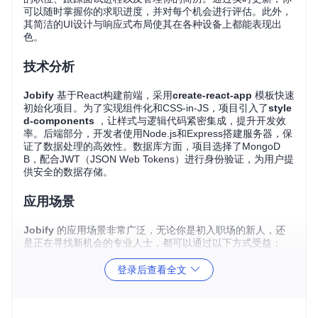
可以随时掌握你的求职进度，并对每个机会进行评估。此外，
其简洁的UI设计与响应式布局使其在各种设备上都能表现出
色。
技术分析
Jobify
基于React构建前端，采用
create-react-app
模板快速
初始化项目。为了实现组件化和CSS-in-JS，项目引入了
style
d-components
，让样式与逻辑代码紧密集成，提升开发效
率。后端部分，开发者使用Node.js和Express搭建服务器，保
证了数据处理的高效性。数据库方面，项目选择了MongoD
B，配合JWT（JSON Web Tokens）进行身份验证，为用户提
供安全的数据存储。
应用场景
Jobify
的应用场景非常广泛，无论你是初入职场的新人，还
是正在寻找新机会的专业人士，都可以通过以下方式受益：
跟踪申请
：保持对所有申请状态的清晰了解，避免遗漏重
登录后查看全文
要信息。
组织面试
：安排和记录面试时间、地点，提醒即将到来的
面试。