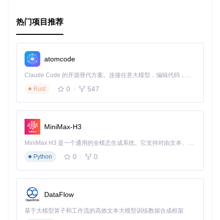
热门项目推荐
atomcode
Claude Code 的开源替代方案。连接任意大模型，编辑代码，运行命令，自动验证 — 全自动执行。用 Rust 构建，极致性能。 ｜ An open-source alternative to Claude Code. Connect any LLM, edit code, run commands, and verify changes — autonomously. Built in Rust for speed. Get Started
0
547
Rust
MiniMax-H3
MiniMax H3 是一个通用的全模态生成系统。它支持对由文本、图像、视频和音频组成的多模态上下文进行统一理解，并能生成分辨率高达 2K、时长可达 15 秒的带原生立体声音频的视频。得益于面向任务泛化的系统设计，H3 在预训练阶段就已具备广泛的多模态上下文理解与生成能力，能够出色地执行复杂的多模态指令。
0
0
Python
DataFlow
基于大模型算子和工作流的高效文本大模型训练数据合成框架