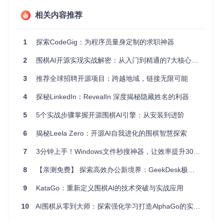
分析表现
：查看哪个行业、哪种类型的工作更适合自己，
优化求职策略。
相关内容推荐
分享经验
：与朋友或同事共享找到的好工作，互相鼓励。
1
探索CodeGig：为程序员量身定制的求职神器
项目特点
2
围棋AI开源实现实战解密：从入门到精通的7大核心技术与3种部署方案
用户友好
：简洁明了的界面使得操作直观易懂，快速上手。
定制化
：可以根据个人喜好调整布局，创建个性化的求职体
3
推荐全球招聘开源项目：跨越地域，链接无限可能
验。
跨平台
：适应桌面和移动设备，随时随地查看和管理。
4
探秘LinkedIn：RevealIn 深度揭秘隐藏姓名的利器
安全性
：严格的权限管理和加密技术，保护你的个人信息安
5
5个实战步骤掌握开源围棋AI引擎：从安装到进阶
全。
灵活扩展
：基于现代化的技术栈，方便添加更多功能和集成
6
揭秘Leela Zero：开源AI自我进化的围棋智慧探索
其他服务。
7
3分钟上手！Windows文件秒搜神器，让效率提升300%
想要开始你的高效求职之旅吗？现在就访问
Jobify
，体验这款
革新性的求职助手。如果你对该项目有任何问题，或者想贡献
代码，请不要犹豫，直接加入我们的社区吧！我们期待你的参
8
【亲测免费】 探索高效办公新境界：GeekDesk极客桌面应用评测
与，共同打造更好的Jobify。
9
KataGo：重新定义围棋AI的技术突破与实战应用
10
AI围棋从零到大师：探索强化学习打造AlphaGo的实践指南