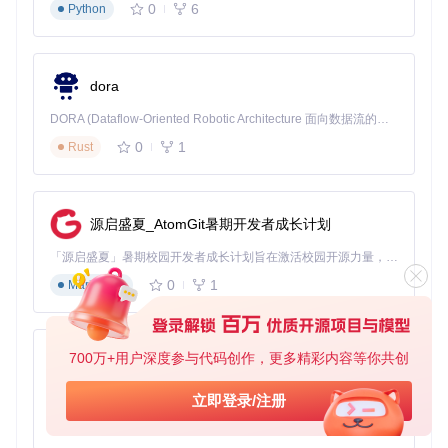
0
6
Python
dora
DORA (Dataflow-Oriented Robotic Architecture 面向数据流的机器人架构) 是为 AI 与具身智能机器人打造的高性能开发框架，以数据流范式重构开发逻辑，原生支持分布式部署与端边云协同 —— 无需复杂适配，即可实现一体端到端具身大小脑、VLA等模型部署，无缝衔接感知、推理、控制全链路，让 AI 能力与机器人动作深度融合。 依托 Rust 内核与零拷贝通信技术，它将具身大小脑、VLA等模型推理、多模态数据融合延迟压缩至微秒级，同时兼容 ROS2 生态与国产 AI 芯片，彻底降低具身智能机器人的开发门槛，让分布式部署下的 AI 赋能创新更高效、更灵活。
0
1
Rust
源启盛夏_AtomGit暑期开发者成长计划
「源启盛夏」暑期校园开发者成长计划旨在激活校园开源力量，通过积分激励、认证扶持、资源倾斜等形式，引导高校组织和开发者完成「入驻 — 建项目 — 做贡献 — 获认证 — 得资源」的完整闭环。无论你是想带领社团入驻平台的组织者，还是希望用代码贡献证明自己的开发者，都能在这里找到属于你的成长路径。
0
1
Markdown
700万+用户深度参与代码创作，更多精彩内容等你共创
py-xiaozhi
基于Python的Xiaozhi AI，适用于想要完整Xiaozhi体验而无需拥有专用硬件的用户。
立即登录/注册
0
1
Python