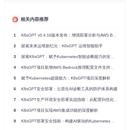
单。
AI后端支持
：不仅支持OpenAI，还兼容AzureOpenAI和本
地部署的AI服务，让你可以根据自己的环境选择最佳后端。
相关内容推荐
缓存机制
：集成远程存储（如Azure Blob或S3），实现高效
的数据缓存和检索。
灵活性
：分析结果和输出可通过多种方式进行配置，适应不
1
K8sGPT v0.4.16版本发布：增强部署分析与AWS Bedrock支持
同的集成场景。
2
探索未来运维新纪元：K8sGPT 运维智能助手
应用场景
3
探索K8sGPT：赋予Kubernetes智能诊断能力的安全实践指南
运维自动化
：例如，结合Kubernetes事件，K8sGPT可以实
时解释错误消息并提供解决方案建议。
4
K8sGPT项目新增AWS Bedrock推理配置文件支持的技术解析
安全性审计
：利用AI的力量对Kubernetes资源进行深度安全
5
赋予Kubernetes超级能力：K8sGPT项目深度解析
扫描和风险评估。
开发效率提升
：自动编写代码注释，帮助理解复杂系统中的
6
K8sGPT安全部署：云原生AI诊断工具的防护体系构建
交互和行为。
7
K8sGPT生产环境安全部署实战指南：从配置到优化的全流程实施策略
项目特点
8
K8sGPT项目实现AWS集成功能的深度解析
易安装
：一条命令即可完成Helm安装，无需复杂的部署流
程。
9
K8sGPT部署安全指南：构建AI驱动的Kubernetes智能分析防护体系
可扩展性
：预留了对接不同第三方服务（如Slack）的接