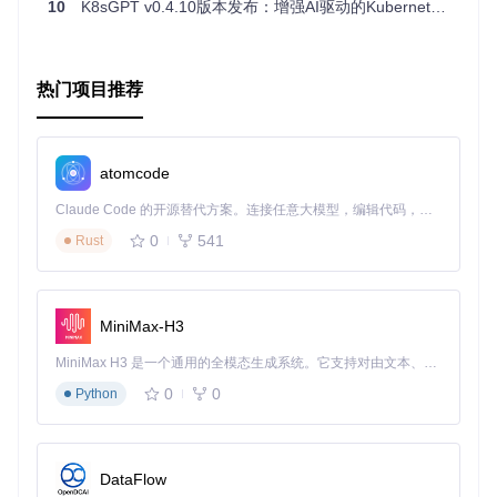
10
K8sGPT v0.4.10版本发布：增强AI驱动的Kubernetes诊断能力
口，方便集成到现有工作流。
智能缓存
：支持远程存储缓存，提高响应速度和数据持久
化。
多后端支持
：灵活切换AI服务提供商，满足多样化的需
热门项目推荐
求。
版本控制
：可以指定仓库和版本，确保运行时的稳定性和
可控性。
atomcode
要体验K8sGPT的强大功能，按照项目Readme中的步骤进行
安装并尝试示例。这个开源项目将为你的Kubernetes管理开启
Claude Code 的开源替代方案。连接任意大模型，编辑代码，运行命令，自动验证 — 全自动执行。用 Rust 构建，极致性能。 ｜ An open-source alternative to Claude Code. Connect any LLM, edit code, run commands, and verify changes — autonomously. Built in Rust for speed. Get Started
全新的智能篇章。立即行动，让AI成为你的得力助手！
0
541
Rust
为了了解更多详细信息和查看完整的Helm值选项，请参阅项
目的官方文档。让我们一起探索K8sGPT带来的无限可能吧！
MiniMax-H3
MiniMax H3 是一个通用的全模态生成系统。它支持对由文本、图像、视频和音频组成的多模态上下文进行统一理解，并能生成分辨率高达 2K、时长可达 15 秒的带原生立体声音频的视频。得益于面向任务泛化的系统设计，H3 在预训练阶段就已具备广泛的多模态上下文理解与生成能力，能够出色地执行复杂的多模态指令。
0
0
Python
DataFlow