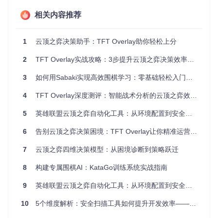
弈
的特色在于它的易用性和灵活性：
相关内容推荐
直观Web界面
：内置web服务器，提供图形化操作界面，便
于管理和查看扫描结果。
1
云顶之弈决策助手：TFT Overlay助你轻松上分
多语言支持
：初始支持 Go 和 Java，可扩展至其他主流编
程语言。
2
TFT Overlay实战攻略：3步提升云顶之弈决策效率，非技术玩家适用
黑名单功能
：对于误报的结果，可以将其屏蔽，减少不必要
的干扰。
3
如何用Sabaki实现高效围棋学习：零基础轻松入门的7个实用技巧
安全性考虑
：警告用户潜在的安全风险，强调只应监控可信
项目以避免恶意行为。
4
TFT Overlay深度测评：智能战术分析的云顶之弈效率提升解决方案
结语
5
英雄联盟云顶之弈自动化工具：从环境配置到安全运行全指南
弈
是一款强大的代码安全监控工具，尤其适合关注代码质量和
安全性的团队。随着社区的发展，它有望支持更多编程语言，
6
告别云顶之弈决策困境：TFT Overlay让你精准运营每一局
并提供更多高级功能。如果你正在寻找一种自动化的方式来增
强你的代码安全实践，那么
弈
绝对值得尝试。无论是新项目
7
云顶之弈四维决策模型：从困境诊断到策略跃迁
还是现有的代码库，让
弈
成为你保障代码安全的新伙伴吧！
8
构建专属围棋AI：KataGo训练系统实战指南
GitHub 项目地址
9
英雄联盟云顶之弈自动化工具：从环境配置到安全运行全攻略
🌟 Star 该项目以支持其发展
10
5个维度解析：安全扫描工具如何提升开发效率——基于开发者体验的创新实践