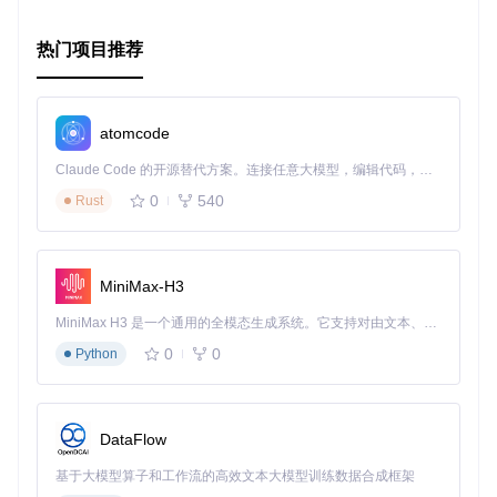
热门项目推荐
atomcode
Claude Code 的开源替代方案。连接任意大模型，编辑代码，运行命令，自动验证 — 全自动执行。用 Rust 构建，极致性能。 ｜ An open-source alternative to Claude Code. Connect any LLM, edit code, run commands, and verify changes — autonomously. Built in Rust for speed. Get Started
0
540
Rust
MiniMax-H3
MiniMax H3 是一个通用的全模态生成系统。它支持对由文本、图像、视频和音频组成的多模态上下文进行统一理解，并能生成分辨率高达 2K、时长可达 15 秒的带原生立体声音频的视频。得益于面向任务泛化的系统设计，H3 在预训练阶段就已具备广泛的多模态上下文理解与生成能力，能够出色地执行复杂的多模态指令。
0
0
Python
DataFlow
基于大模型算子和工作流的高效文本大模型训练数据合成框架