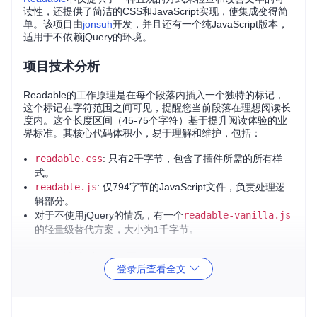
读性，还提供了简洁的CSS和JavaScript实现，使集成变得简
单。该项目由
jonsuh
开发，并且还有一个纯JavaScript版本，
适用于不依赖jQuery的环境。
项目技术分析
Readable的工作原理是在每个段落内插入一个独特的标记，
这个标记在字符范围之间可见，提醒您当前段落在理想阅读长
度内。这个长度区间（45-75个字符）基于提升阅读体验的业
界标准。其核心代码体积小，易于理解和维护，包括：
readable.css
: 只有2千字节，包含了插件所需的所有样
式。
readable.js
: 仅794字节的JavaScript文件，负责处理逻
辑部分。
对于不使用jQuery的情况，有一个
readable-vanilla.js
的轻量级替代方案，大小为1千字节。
项目及技术应用场景
登录后查看全文
无论您是一位独立开发者，正在建设个人博客，还是一个大型
网站的设计团队，Readable都能在各种场景下发挥作用。它
可以用于快速评估和优化新闻文章、博客内容、产品描述等任