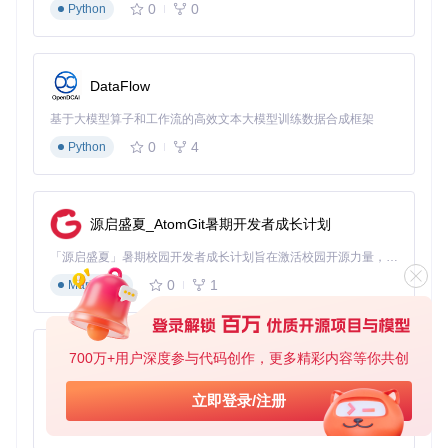
0
0
Python
DataFlow
基于大模型算子和工作流的高效文本大模型训练数据合成框架
0
4
Python
源启盛夏_AtomGit暑期开发者成长计划
「源启盛夏」暑期校园开发者成长计划旨在激活校园开源力量，通过积分激励、认证扶持、资源倾斜等形式，引导高校组织和开发者完成「入驻 — 建项目 — 做贡献 — 获认证 — 得资源」的完整闭环。无论你是想带领社团入驻平台的组织者，还是希望用代码贡献证明自己的开发者，都能在这里找到属于你的成长路径。
0
1
Markdown
700万+用户深度参与代码创作，更多精彩内容等你共创
py-xiaozhi
基于Python的Xiaozhi AI，适用于想要完整Xiaozhi体验而无需拥有专用硬件的用户。
立即登录/注册
0
1
Python