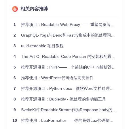
何包含大量段落的页面。对于那些重视用户体验并希望提高用
户停留时间的网站来说，这是一个必不可少的工具。
相关内容推荐
项目特点
1
推荐项目：Readable-Web Proxy —— 重塑网页阅读体验的神器
易于实施
：只需引入两个文件，即可轻松将Readable整合
2
GraphQL-Yoga与Deno和Fastify集成中的流处理问题分析
到您的网站中。
兼容性广泛
：支持jQuery和原生JavaScript两种方式，适应
3
uuid-readable 项目教程
不同项目需求。
可视化提示
：鲜明的视觉指示器有助于判断段落是否符合最
4
The-Art-Of-Readable-Code-Persian 的安装和配置教程
佳阅读长度，提高用户舒适度。
5
推荐开源项目：IniPP——一个简洁的C++ ini解析器和生成器
轻量级
：小文件大小意味着对网站性能影响微乎其微。
演示与文档
：清晰的在线示例和简单的代码示例，让使用和
6
推荐使用：WordPress代码语法高亮插件
理解变得简单。
7
推荐开源项目：Python-docx - 微软Word文档处理的利器
总的来说，Readable是一个值得您信赖的工具，它可以帮助
您创建更加易读和用户友好的网络内容。立即尝试吧，让您的
读者享受到更佳的阅读体验！
8
推荐开源项目：Duplexify - 流处理的多功能工具
9
SvelteKit中ReadableStream作为Response.body的内存泄漏问题分析
10
推荐使用：LuaFormatter——你的高效Lua代码整理工具