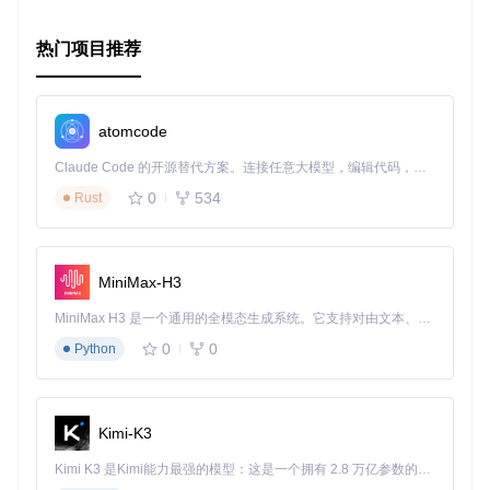
热门项目推荐
atomcode
Claude Code 的开源替代方案。连接任意大模型，编辑代码，运行命令，自动验证 — 全自动执行。用 Rust 构建，极致性能。 ｜ An open-source alternative to Claude Code. Connect any LLM, edit code, run commands, and verify changes — autonomously. Built in Rust for speed. Get Started
0
534
Rust
MiniMax-H3
MiniMax H3 是一个通用的全模态生成系统。它支持对由文本、图像、视频和音频组成的多模态上下文进行统一理解，并能生成分辨率高达 2K、时长可达 15 秒的带原生立体声音频的视频。得益于面向任务泛化的系统设计，H3 在预训练阶段就已具备广泛的多模态上下文理解与生成能力，能够出色地执行复杂的多模态指令。
0
0
Python
Kimi-K3
Kimi K3 是Kimi能力最强的模型：这是一个拥有 2.8 万亿参数的混合专家（MoE）模型，具备原生视觉理解能力，并支持 100 万 token 的上下文窗口。