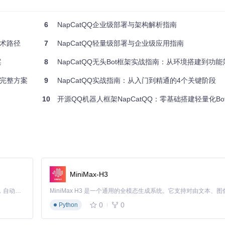
包管理器，形成现代化开发闭环：
6
NapCatQQ企业级部署与架构解析指南
错误
技术路径
7
NapCatQQ轻量级部署与企业级应用指南
空间
案
8
NapCatQQ无头Bot框架实战指南：从环境搭建到功能落地
的完整方案
9
NapCatQQ实战指南：从入门到精通的4个关键阶段
10
开源QQ机器人框架NapCatQQ：零基础搭建轻量化Bo
Linux系统
避坑指南
sudo apt install
务必使用LTS版本，避免兼容性问题
nodejs
国内用户可配置
pnpm config set registry 
npm install -g p
npm
istry.npmmirror.com
MiniMax-H3
同左
确保Git已安装：
git --version
Claude Code 的开源替代方案。连接任意大模型，编辑代码，运行命令，自动验证 — 全自动执行。用 Rust 构建，极致性能。 ｜ An open-source alternative to Claude Code. Connect any LLM, edit code, run commands, and verify changes — autonomously. Built in Rust for speed. Get Started
同左
如遇网络问题，可尝试使用代理
0
0
Python
同左
首次构建时间较长，请耐心等待