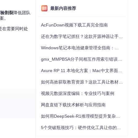
最新内容推荐
体验割裂
降低团队
方案。
AcFunDown视频下载工具完全指南
是在需要同时处
还在为数字笔记抓狂？这款开源神器让手写批注效率提升300%
Windows笔记本电池健康管理全指南：从根源解决电池损耗问题
gmx_MMPBSA分子间相互作用索引错误的深度诊断与解决
Axure RP 11 本地化方案：Mac中文界面优化与原型设计工具汉化全指南
如何高效获取教育资源？这款工具让教材下载效率提升80%
视频元数据深度编辑：专业技巧与案例
网盘直链下载技术解析与应用指南
如何用DeepSeek-R1推理模型提升复杂任务解决能力：完整指南
务需求选择性引
5个突破瓶颈技巧：硬件优化工具让你的电脑性能提升30%