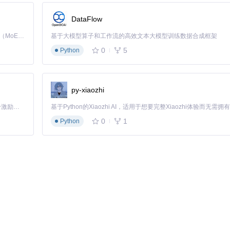
DataFlow
同左
访问http://localhost:3000查看控制台
Kimi K3 是Kimi能力最强的模型：这是一个拥有 2.8 万亿参数的混合专家（MoE）模型，具备原生视觉理解能力，并支持 100 万 token 的上下文窗口。
基于大模型算子和工作流的高效文本大模型训练数据合成框架
0
5
Python
py-xiaozhi
error
「源启盛夏」暑期校园开发者成长计划旨在激活校园开源力量，通过积分激励、认证扶持、资源倾斜等形式，引导高校组织和开发者完成「入驻 — 建项目 — 做贡献 — 获认证 — 得资源」的完整闭环。无论你是想带领社团入驻平台的组织者，还是希望用代码贡献证明自己的开发者，都能在这里找到属于你的成长路径。
0
1
Python