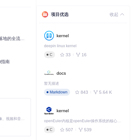
项目优选
收起
kernel
的全流程解析
deepin linux kernel
33
16
C
t指南
docs
暂无描述
https://reg
843
5.64 K
Markdown
kernel
MiniMax H3 是一个通用的全模态生成系统。它支持对由文本、图像、视频和音频组成的多模态上下文进行统一理解，并能生成分辨率高达 2K、时长可达 15 秒的带原生立体声音频的视频。得益于面向任务泛化的系统设计，H3 在预训练阶段就已具备广泛的多模态上下文理解与生成能力，能够出色地执行复杂的多模态指令。
openEuler内核是openEuler操作系统的核心，既是系统性能与稳定性的基石，也是连接处理器、设备与服务的桥梁。
507
539
C