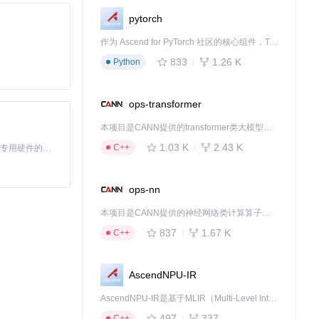
pytorch
作为 Ascend for PyTorch 社区的核心组件，TorchNPU 是昇腾专为 PyTorch 打造的深度学习适配插件，使 PyTorch 框架能够直接调用昇腾 NPU，为开发者提供昇腾 AI 处理器的超强算力。
833
1.26 K
Python
ops-transformer
本项目是CANN提供的transformer类大模型算子库，实现网络在NPU上加速计算。
1.03 K
2.43 K
C++
基于Python的Xiaozhi AI，适用于想要完整Xiaozhi体验而无需拥有专用硬件的用户。
ops-nn
本项目是CANN提供的神经网络类计算算子库，实现网络在NPU上加速计算。
837
1.67 K
C++
AscendNPU-IR
AscendNPU-IR是基于MLIR（Multi-Level Intermediate Representation）构建的，面向昇腾亲和算子编译时使用的中间表示，提供昇腾完备表达能力，通过编译优化提升昇腾AI处理器计算效率，支持通过生态框架使能昇腾AI处理器与深度调优
497
337
C++