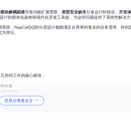
：
模块解耦困难
导致功能扩展受限、
类型安全缺失
引发运行时错误、
开发
过精心设计的模块化架构和现代化开发工具链，为这些问题提供了系统性解决
系统，NapCatQQ的分层设计都能满足从简单到复杂的业务需求。特别
尤为突出。
独立又协同工作的核心模块：
事件分发
命周期管理
成成本
登录后查看全文
逻辑）、
并行开发
（不同团队可独立开发不同模块）、
按需扩展
（根据业