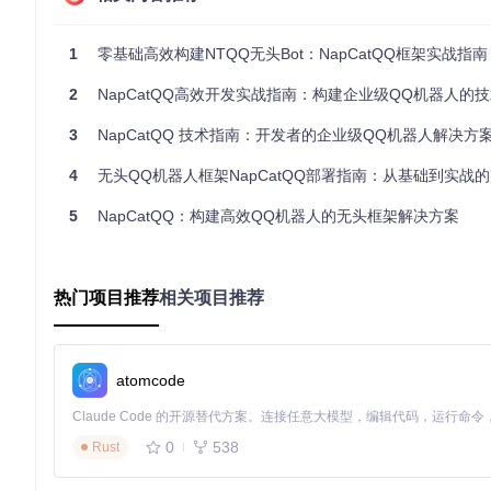
框架全面采用TypeScript开发，配合Vite构建工具和pnpm
1
零基础高效构建NTQQ无头Bot：NapCatQQ框架实战指南
TypeScript
：提供静态类型检查，减少90%的类型相关运行时
Vite
：实现毫秒级热更新，开发效率提升40%以上
2
NapCatQQ高效开发实战指南：构建企业级QQ机器人的
pnpm
：利用硬链接和符号链接优化依赖管理，节省60%磁盘
3
NapCatQQ 技术指南：开发者的企业级QQ机器人解决方
实施步骤：环境配置双路径指南
4
无头QQ机器人框架NapCatQQ部署指南：从基础到实战
基础版配置（适合新手开发者）
5
NapCatQQ：构建高效QQ机器人的无头框架解决方案
操作步
Windows系统
骤
安装No
下载18.0.0+ LTS版本安装包
de.js
热门项目推荐
相关项目推荐
安装pn
npm install -g pnpm
pm
获取源
git clone https://gitcode.com/gh_mirr
atomcode
码
ors/na/NapCatQQ
安装依
cd NapCatQQ && pnpm install
赖
0
538
Rust
基础构
pnpm run build:core