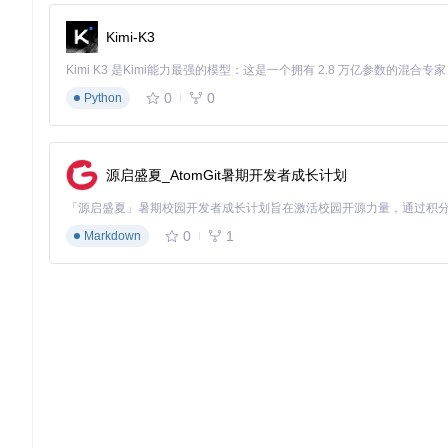
建
启动开
Kimi-K3
pnpm run dev:basic
发
进阶版配置（适合企业级开发）
0
0
1. 环境变量配置
Python
创建
.env.development
文件，配置关键参数：
源启盛夏_AtomGit暑期开发者成长计划
// 核心配置示例（packages/napcat-core/.env.development）
NAPCAT_LOG_LEVEL
=info       
// 日志级别：debug|info|warn|
NAPCAT_PORT
=
8080
// API服务端口
NAPCAT_SESSION_TIMEOUT
=
3600
// 会话超时时间（秒）
0
1
Markdown
2. 自定义模块开发
通过框架提供的模板快速创建新模块：
# 创建自定义插件模块
cd
 packages/napcat-plugin-my-plugin

# 模块结构说明
src/

├── actions/      
# 业务动作定义