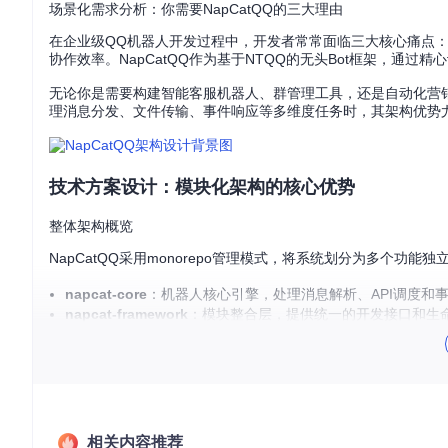
场景化需求分析：你需要NapCatQQ的三大理由
在企业级QQ机器人开发过程中，开发者常常面临三大核心痛点
协作效率。NapCatQQ作为基于NTQQ的无头Bot框架，通
无论你是需要构建智能客服机器人、群管理工具，还是自动化营销
理消息分发、文件传输、事件响应等多维度任务时，其架构优势
技术方案设计：模块化架构的核心优势
整体架构概览
NapCatQQ采用monorepo管理模式，将系统划分为多个功能
napcat-core
：机器人核心引擎，处理消息解析、API调度和
napcat-framework
：模块整合层，提供统一的开发接口和生
napcat-onebot
：标准协议实现，兼容OneBot规范，降低集
napcat-webui
：可视化管理界面，简化配置与监控流程
这种架构设计带来三大核心价值：
功能复用
（模块间可共享业务
入模块）。
技术栈选型解析
相关内容推荐