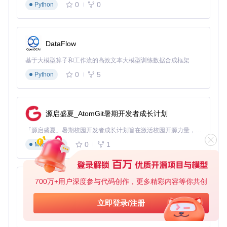
实现自动重试逻辑：捕获5xx错误状态码并设置3次重
0
0
Python
试机制
内容解析核心函数
get_data(url)
作为爬虫核心，采用递归分页策略：
DataFlow
自动识别"加载更多"触发条件
基于大模型算子和工作流的高效文本大模型训练数据合成框架
区分主题、回答、评论等内容类型
0
5
Python
对Base64编码的图片资源进行本地转换
PDF生成的优化方案
样式定制
通过修改项目根目录下的
temp.css
文件自定义PDF外观，关
源启盛夏_AtomGit暑期开发者成长计划
键调整项：
「源启盛夏」暑期校园开发者成长计划旨在激活校园开源力量，通过积分激励、认证扶持、资源倾斜等形式，引导高校组织和开发者完成「入驻 — 建项目 — 做贡献 — 获认证 — 得资源」的完整闭环。无论你是想带领社团入驻平台的组织者，还是希望用代码贡献证明自己的开发者，都能在这里找到属于你的成长路径。
@page
规则设置纸张大小和页边距
0
1
Markdown
.topic-title
类调整标题字体和间距
.comment-block
类定义评论区样式
性能平衡策略
700万+用户深度参与代码创作，更多精彩内容等你共创
py-xiaozhi
适用场景
：内容量超过500主题时
基于Python的Xiaozhi AI，适用于想要完整Xiaozhi体验而无需拥有专用硬件的用户。
立即登录/注册
临时文件管理：
DELETE_PICS_WHEN_DONE = False
0
1
Python
保留图片缓存