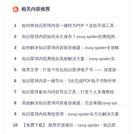
览
DEBUG_NUM=10
⭐
相关内容推荐
ONLY_DIGESTS=False
完整归
⭐⭐⭐
中
DOWLOAD_COMMENTS
档
=True
1
如何将知识星球内容一键转为PDF？这款开源工具让离线学习效率提升300%
DOWLOAD_PICS=True
深度研
⭐⭐
高
FROM_DATE_TO_DATE
2
知识星球内容如何永久保存？zsxq-spider的离线阅读解决方案
究
=True
3
如何解决知识星球内容留存难题：zsxq-spider全攻略
最佳实践卡片：核心参数配置
4
知识星球内容离线化高效解决方案：zsxq-spider实战指南
访问令牌获取
登录知识星球后，通过浏览器开发者工具（F12）的"网
络"面板，筛选包含"zsxq_access_token"的请求头信息。
5
推荐文章：打造个性化知识星球电子书 —— 深度探索 zsxq-spider 开源项目
⚠️
风险提示
：令牌有效期通常为7-30天，需定期更新以避
6
知识星球内容一键导出：3步完成PDF电子书制作终极指南
免爬取中断。
7
知识星球备份与内容导出工具：打造个人专属离线学习方案
模块化实施路径：从配置到PDF的全流程
8
高效解决知识星球内容备份难题：完全掌握zsxq-spider从爬取到PDF的知识管理方案
环境准备的双路径选择
9
知识星球内容离线管理：zsxq-spider全方位解决方案
基础版（快速启动）
10
【免费下载】 推荐开源项目：zsxq-spider - 知识星球内容转PDF利器
安装Python 3.7+环境
执行依赖安装命令：