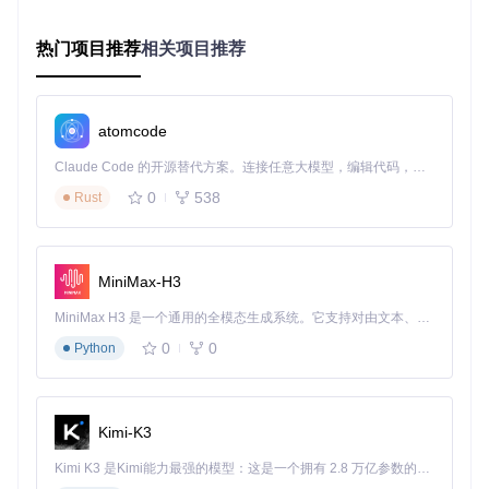
热门项目推荐
相关项目推荐
下载并配置wkhtmltopdf工具（需添加至系统环境变量）
进阶版（性能优化）
atomcode
使用虚拟环境隔离依赖：
Claude Code 的开源替代方案。连接任意大模型，编辑代码，运行命令，自动验证 — 全自动执行。用 Rust 构建，极致性能。 ｜ An open-source alternative to Claude Code. Connect any LLM, edit code, run commands, and verify changes — autonomously. Built in Rust for speed. Get Started
python -m venv venv && 
source
0
538
Rust
安装进程管理工具：
配置定时任务实现周期性自动更新
MiniMax-H3
数据爬取的关键技术点
MiniMax H3 是一个通用的全模态生成系统。它支持对由文本、图像、视频和音频组成的多模态上下文进行统一理解，并能生成分辨率高达 2K、时长可达 15 秒的带原生立体声音频的视频。得益于面向任务泛化的系统设计，H3 在预训练阶段就已具备广泛的多模态上下文理解与生成能力，能够出色地执行复杂的多模态指令。
请求稳定性保障机制
0
0
Python
适用场景
：当爬取超过1000条内容时启用
设置请求间隔：
SLEEP_FLAG = True
并配置
SLEEP_S
EC = 2
Kimi-K3
启用分批处理：
COUNTS_PER_TIME = 30
（平台推荐
Kimi K3 是Kimi能力最强的模型：这是一个拥有 2.8 万亿参数的混合专家（MoE）模型，具备原生视觉理解能力，并支持 100 万 token 的上下文窗口。
最大值）