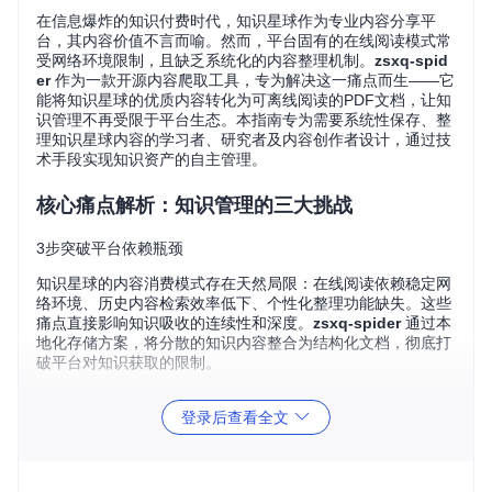
在信息爆炸的知识付费时代，知识星球作为专业内容分享平
台，其内容价值不言而喻。然而，平台固有的在线阅读模式常
受网络环境限制，且缺乏系统化的内容整理机制。
zsxq-spid
er
作为一款开源内容爬取工具，专为解决这一痛点而生——它
能将知识星球的优质内容转化为可离线阅读的PDF文档，让知
识管理不再受限于平台生态。本指南专为需要系统性保存、整
理知识星球内容的学习者、研究者及内容创作者设计，通过技
术手段实现知识资产的自主管理。
核心痛点解析：知识管理的三大挑战
3步突破平台依赖瓶颈
知识星球的内容消费模式存在天然局限：在线阅读依赖稳定网
络环境、历史内容检索效率低下、个性化整理功能缺失。这些
痛点直接影响知识吸收的连续性和深度。
zsxq-spider
通过本
地化存储方案，将分散的知识内容整合为结构化文档，彻底打
破平台对知识获取的限制。
决策矩阵：内容获取策略选择
登录后查看全文
需求场
性能影
存储需
推荐配置
景
响
求
⭐⭐⭐⭐
快速预
ONLY_DIGESTS=True
低