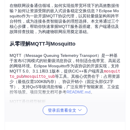
在物联网设备通信领域，如何实现低带宽环境下的高效数据传
输？如何让资源受限的嵌入式设备稳定交换信息？Eclipse Mo
squitto作为一款开源MQTT协议代理，以其轻量级架构和跨平
台特性，成为连接各类智能设备的理想选择。本文将通过三个
核心步骤，帮助你快速掌握MQTT服务器搭建、客户端通信及
故障排查技能，为构建物联网应用奠定基础。
从零理解MQTT与Mosquitto
MQTT（Message Queuing Telemetry Transport）是一种基
于发布/订阅模式的轻量级消息协议，特别适合低带宽、高延迟
的网络环境。Eclipse Mosquitto作为该协议的开源实现，支持
MQTT 5.0、3.1.1和3.1版本，提供C/C++客户端库及
mosquit
to_pub
/
mosquitto_sub
等工具。其核心优势在于：占用资源
少（最低仅需100KB内存）、协议开销小（固定头部仅2字
节）、支持QoS等级消息传输，广泛应用于智能家居、工业监
控等场景。项目完整文档可参考
README.md
。
MQTT通信模型解析
登录后查看全文
MQTT采用发布者-代理-订阅者的三元架构：
发布者
：发送消息的设备（如传感器）
代理（Broker）
：Mosquitto服务器，负责消息路由与分发