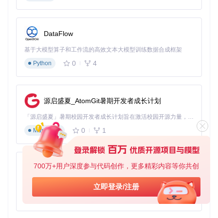
# 复制示例配置文件
sudo
cp
DataFlow
# 修改配置允许匿名访问
sudo
 sed -i 
's/#allow_anonymous false/allow_anonymous tru
基于大模型算子和工作流的高效文本大模型训练数据合成框架
0
4
Python
📌核心步骤3：启动服务
# 前台运行（测试用）
源启盛夏_AtomGit暑期开发者成长计划
mosquitto -c /etc/mosquitto/mosquitto.conf -v

「源启盛夏」暑期校园开发者成长计划旨在激活校园开源力量，通过积分激励、认证扶持、资源倾斜等形式，引导高校组织和开发者完成「入驻 — 建项目 — 做贡献 — 获认证 — 得资源」的完整闭环。无论你是想带领社团入驻平台的组织者，还是希望用代码贡献证明自己的开发者，都能在这里找到属于你的成长路径。
# 或后台运行（生产用）
0
1
Markdown
验证结果
检查服务状态：
700万+用户深度参与代码创作，更多精彩内容等你共创
py-xiaozhi
# 查看进程
基于Python的Xiaozhi AI，适用于想要完整Xiaozhi体验而无需拥有专用硬件的用户。
立即登录/注册
0
1
# 检查端口监听
Python