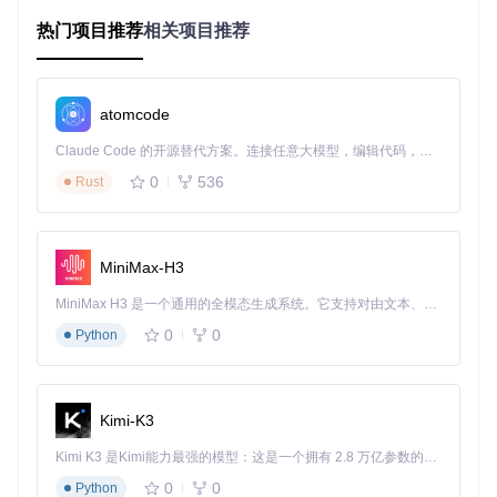
订阅者
：接收消息的设备（如控制器）
热门项目推荐
相关项目推荐
消息通过"主题"进行分类，支持层级结构（如
sensor/temper
ature/room1
）和通配符匹配。这种解耦设计使设备间通信更
加灵活可靠。
atomcode
5分钟搭建Mosquitto服务器
Claude Code 的开源替代方案。连接任意大模型，编辑代码，运行命令，自动验证 — 全自动执行。用 Rust 构建，极致性能。 ｜ An open-source alternative to Claude Code. Connect any LLM, edit code, run commands, and verify changes — autonomously. Built in Rust for speed. Get Started
准备工作
0
536
Rust
确保系统已安装Git和编译工具：
MiniMax-H3
sudo
 apt update && 
sudo
执行命令
MiniMax H3 是一个通用的全模态生成系统。它支持对由文本、图像、视频和音频组成的多模态上下文进行统一理解，并能生成分辨率高达 2K、时长可达 15 秒的带原生立体声音频的视频。得益于面向任务泛化的系统设计，H3 在预训练阶段就已具备广泛的多模态上下文理解与生成能力，能够出色地执行复杂的多模态指令。
📌核心步骤1：获取源码并编译
0
0
Python
git 
clone
cd
 mosquitto

Kimi-K3
make WITH_SSL=
yes
sudo
Kimi K3 是Kimi能力最强的模型：这是一个拥有 2.8 万亿参数的混合专家（MoE）模型，具备原生视觉理解能力，并支持 100 万 token 的上下文窗口。
0
0
Python
📌核心步骤2：配置基础参数