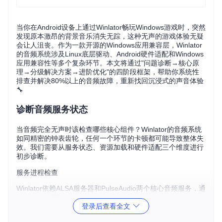
当你在Android设备上通过Winlator畅玩Windows游戏时，突然
发现原本激昂的背景音乐消失无踪，这种无声的游戏体验无疑
会让人沮丧。作为一款开源的Windows应用兼容层，Winlator
的音频系统涉及Linux底层驱动、Android硬件适配和Windows
应用兼容性等多个复杂环节。本文将通过"问题诊断→核心原
理→分级解决方案→进阶优化"的四阶段框架，帮助你系统性
排查并解决80%以上的音频故障，重新找回沉浸式的声音体验
🔧
诊断音频服务状态
当音频完全无声时该检查哪些核心组件？Winlator的音频系统
如同精密的钟表齿轮，任何一个环节的卡顿都可能导致整体失
效。我们需要从服务状态、资源加载和硬件适配三个维度进行
初步诊断。
服务进程检查
Winlator依赖ALSA服务器和PulseAudio两个核心音频服务，通
过ADB命令可快速检查它们的运行状态：
登录后查看全文
adb shell ps | grep -E 
"alsa|pulse"