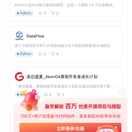
Windows应用通过DirectSound、WASAPI等API输出音频信
Kimi K3 是Kimi能力最强的模型：这是一个拥有 2.8 万亿参数的混合专家（MoE）模型，具备原生视觉理解能力，并支持 100 万 token 的上下文窗口。
号，Winlator的[wincomponents]/directsound.tzst组件负责将
这些信号转换为标准化的PCM格式。这一层常见的兼容性问题
0
0
Python
表现为"特定应用无声"，通常可通过安装对应的Windows音频
组件解决。
音频引擎层
DataFlow
Winlator提供ALSA和PulseAudio两种引擎选择：
基于大模型算子和工作流的高效文本大模型训练数据合成框架
ALSA引擎
：低延迟但不支持多音频流混合，适合对延迟敏
0
4
Python
感的动作游戏
PulseAudio引擎
：支持多应用音频混合但延迟较高，适合
需要同时播放背景音乐和音效的应用
源启盛夏_AtomGit暑期开发者成长计划
引擎切换逻辑在[代码目录]/XServerDisplayActivity.java中实
现，系统会根据应用类型自动选择最优引擎，但用户也可在容
「源启盛夏」暑期校园开发者成长计划旨在激活校园开源力量，通过积分激励、认证扶持、资源倾斜等形式，引导高校组织和开发者完成「入驻 — 建项目 — 做贡献 — 获认证 — 得资源」的完整闭环。无论你是想带领社团入驻平台的组织者，还是希望用代码贡献证明自己的开发者，都能在这里找到属于你的成长路径。
器设置中手动指定。
0
1
Markdown
硬件抽象层
Android音频硬件抽象层由[代码目录]/alsaserver/ALSAClient.j
ava实现，负责将PCM音频数据转换为Android硬件可识别的
700万+用户深度参与代码创作，更多精彩内容等你共创
py-xiaozhi
格式。这一层的常见问题是"音频卡顿"，通常与缓冲区设置不
当有关。
基于Python的Xiaozhi AI，适用于想要完整Xiaozhi体验而无需拥有专用硬件的用户。
立即登录/注册