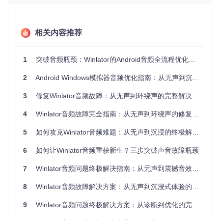
正常情况下应显示类似以下进程：
相关内容推荐
com.winlator:alsaserver
（ALSA服务进程）
pulseaudio --start --config=/data/data/com.wi
nlator/files/pulse/pulse.conf
（脉冲音频进程）
1
突破音频瓶颈：Winlator的Android音频全流程优化指南
如果缺少任一进程，可尝试通过应用内的"音频服务重启"功能
2
Android Windows模拟器音频优化指南：从无声到沉浸式体验的全方位解决方案
（位于设置→高级→开发者选项）重新启动服务。
3
修复Winlator音频故障：从无声到环绕声的完整解决方案
资源完整性验证
4
Winlator音频故障完全指南：从无声到环绕声的修复方案
音频驱动所需的核心资源文件若损坏或缺失，会直接导致无声
故障。关键资源包括：
5
如何攻克Winlator音频难题：从无声到沉浸的终极解决方案
[配置目录]/alsa.conf：ALSA驱动配置文件
6
如何让Winlator音频重获新生？三步突破声音故障瓶颈
[资产目录]/pulseaudio.tzst：脉冲音频运行时资源包
[库目录]/libasound_module_pcm_android_aserver.so：AL
7
Winlator音频问题终极解决指南：从无声到震撼音效的全场景适配方案
SA硬件抽象层模块
8
Winlator音频故障解决方案：从无声到沉浸式体验的完整修复指南
可通过应用内的"资源校验"功能（设置→维护→完整性检查）
自动验证这些文件的哈希值，确保与官方发布版本一致。
9
Winlator音频问题终极解决方案：从诊断到优化的完整指南
硬件兼容性检测