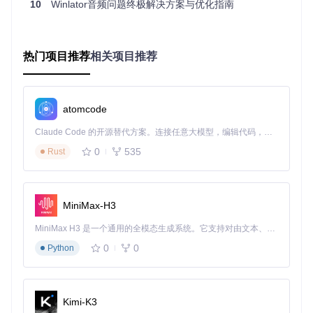
10
Winlator音频问题终极解决方案与优化指南
不同Android设备的音频硬件支持能力差异较大，可通过以下
命令查看设备支持的采样率和通道数：
热门项目推荐
相关项目推荐
adb shell 
cat
若输出中包含"rate 44100"和"channels 2"，表示设备支持标准
立体声输出。对于仅支持单声道的低端设备，可能需要在Winl
atomcode
ator设置中降低音频质量以保证兼容性。
Claude Code 的开源替代方案。连接任意大模型，编辑代码，运行命令，自动验证 — 全自动执行。用 Rust 构建，极致性能。 ｜ An open-source alternative to Claude Code. Connect any LLM, edit code, run commands, and verify changes — autonomously. Built in Rust for speed. Get Started
解析音频架构原理
0
535
Rust
为什么Winlator需要同时支持ALSA和PulseAudio两种音频架
构？要理解这个问题，我们需要深入了解Windows应用音频信
号在Android系统中的传输路径。
MiniMax-H3
Winlator采用双引擎音频架构设计，通过层次化的抽象实现Wi
MiniMax H3 是一个通用的全模态生成系统。它支持对由文本、图像、视频和音频组成的多模态上下文进行统一理解，并能生成分辨率高达 2K、时长可达 15 秒的带原生立体声音频的视频。得益于面向任务泛化的系统设计，H3 在预训练阶段就已具备广泛的多模态上下文理解与生成能力，能够出色地执行复杂的多模态指令。
ndows音频API到Android音频系统的桥接。核心架构包含四个
层次：
0
0
Python
应用层适配
Kimi-K3