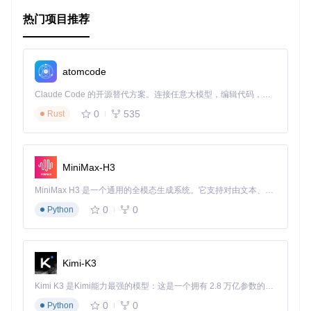
项目特点 🎯
热门项目推荐
智能化
- 使用AI技术，自动预测并解析数学问题，提供精
准答案。
交互性强
- 手势识别使输入更为自然，无需键盘或鼠标即
atomcode
可操作。
兼容广泛
- 支持多种基础数学运算和线性方程，满足不同
Claude Code 的开源替代方案。连接任意大模型，编辑代码，运行命令，自动验证 — 全自动执行。用 Rust 构建，极致性能。 ｜ An open-source alternative to Claude Code. Connect any LLM, edit code, run commands, and verify changes — autonomously. Built in Rust for speed. Get Started
层次的学习需求。
0
535
Rust
便捷使用
- 简单安装，通过命令行轻松启动，快速上手。
总的来说，Socratic是一个强大的数学工具，将复杂的问题化
繁为简，激发你的学习兴趣。如果你正在寻找一个能帮你解开
数学谜团的工具，那么Socratic绝对值得尝试！快来体验吧！
MiniMax-H3
MiniMax H3 是一个通用的全模态生成系统。它支持对由文本、图像、视频和音频组成的多模态上下文进行统一理解，并能生成分辨率高达 2K、时长可达 15 秒的带原生立体声音频的视频。得益于面向任务泛化的系统设计，H3 在预训练阶段就已具备广泛的多模态上下文理解与生成能力，能够出色地执行复杂的多模态指令。
0
0
Python
加入Socratic的世界，让学习变得更加轻松有趣。一起探索数
学之美，成就无限可能！✨
Kimi-K3
Kimi K3 是Kimi能力最强的模型：这是一个拥有 2.8 万亿参数的混合专家（MoE）模型，具备原生视觉理解能力，并支持 100 万 token 的上下文窗口。
0
0
Python