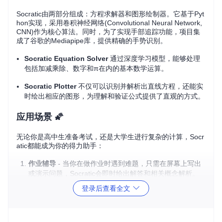
Socratic由两部分组成：方程求解器和图形绘制器。它基于Pyt
hon实现，采用卷积神经网络(Convolutional Neural Network,
CNN)作为核心算法。同时，为了实现手部追踪功能，项目集
成了谷歌的Mediapipe库，提供精确的手势识别。
Socratic Equation Solver
通过深度学习模型，能够处理
包括加减乘除、数字和π在内的基本数学运算。
Socratic Plotter
不仅可以识别并解析出直线方程，还能实
时绘出相应的图形，为理解和验证公式提供了直观的方式。
应用场景 🌠
无论你是高中生准备考试，还是大学生进行复杂的计算，Socr
atic都能成为你的得力助手：
作业辅导
- 当你在做作业时遇到难题，只需在屏幕上写出
或演示问题，Socratic会即时给出解答和相关概念解析。
复习巩固
- 利用Socratic Plotter画出函数图像，加深对代
登录后查看全文
数和几何的理解。
自我测试
- 随时随地检查你的计算结果，确保准确无误。