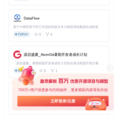
DataFlow
基于大模型算子和工作流的高效文本大模型训练数据合成框架
0
4
Python
源启盛夏_AtomGit暑期开发者成长计划
「源启盛夏」暑期校园开发者成长计划旨在激活校园开源力量，通过积分激励、认证扶持、资源倾斜等形式，引导高校组织和开发者完成「入驻 — 建项目 — 做贡献 — 获认证 — 得资源」的完整闭环。无论你是想带领社团入驻平台的组织者，还是希望用代码贡献证明自己的开发者，都能在这里找到属于你的成长路径。
0
1
Markdown
700万+用户深度参与代码创作，更多精彩内容等你共创
py-xiaozhi
基于Python的Xiaozhi AI，适用于想要完整Xiaozhi体验而无需拥有专用硬件的用户。
立即登录/注册
0
1
Python