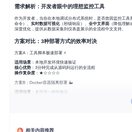
需求解析：开发者眼中的理想监控工具
作为开发者，当你在本地调试分布式系统时，是否曾因监控工具
命令）、
实时数据可视化
（秒级响应）、
全中文界面
（降低理解成
深度优化，提供从数据采集到仪表盘展示的全流程中文支持。
方案对比：3种部署方式的效率对决
方案A：工具脚本极速部署 ⚡
适用场景
：本地开发环境快速验证
核心优势
：3分钟完成从源码到运行的全流程
操作复杂度
：★☆☆☆☆
方案B：Docker容器隔离部署 🐳
适用场景
：多环境一致性验证
核心优势
：环境隔离无依赖冲突
操作复杂度
：★★☆☆☆
方案C：源码编译定制部署 🔧
适用场景
：深度功能定制开发
核心优势
：完全掌控代码逻辑
相关内容推荐