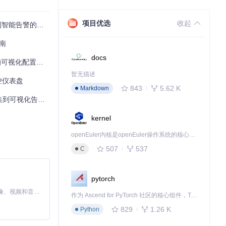
x系统环境。
项目优选
收起
告警的完整指南
南
docs
置与性能分析实践
暂无描述
监控仪表盘
843
5.62 K
Markdown
可视化告警全指南
kernel
openEuler内核是openEuler操作系统的核心，既是系统性能与稳定性的基石，也是连接处理器、设备与服务的桥梁。
507
537
C
pytorch
MiniMax H3 是一个通用的全模态生成系统。它支持对由文本、图像、视频和音频组成的多模态上下文进行统一理解，并能生成分辨率高达 2K、时长可达 15 秒的带原生立体声音频的视频。得益于面向任务泛化的系统设计，H3 在预训练阶段就已具备广泛的多模态上下文理解与生成能力，能够出色地执行复杂的多模态指令。
作为 Ascend for PyTorch 社区的核心组件，TorchNPU 是昇腾专为 PyTorch 打造的深度学习适配插件，使 PyTorch 框架能够直接调用昇腾 NPU，为开发者提供昇腾 AI 处理器的超强算力。
829
1.26 K
Python