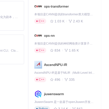
ops-transformer
本项目是CANN提供的transformer类大模型算子库，实现网络在NPU上加速计算。
Toonflow 是一款 AI 短剧漫剧工具，能够利用 AI 技术将小说自动转化为剧本，并结合 AI 生成的图片和视频，实现高效的短剧创作。借助 Toonflow，可以轻松完成从文字到影像的全流程，让短剧制作变得更加智能与便捷。
1.03 K
2.43 K
C++
ops-nn
本项目是CANN提供的神经网络类计算算子库，实现网络在NPU上加速计算。
834
1.65 K
C++
免费、本地、开源的 24/7 全天候 Cowork 应用，以及适用于 Gemini CLI、Claude Code、Codex、OpenCode、Qwen Code、Goose CLI、Auggie 等的 OpenClaw | 🌟 喜欢就点star吧
AscendNPU-IR
AscendNPU-IR是基于MLIR（Multi-Level Intermediate Representation）构建的，面向昇腾亲和算子编译时使用的中间表示，提供昇腾完备表达能力，通过编译优化提升昇腾AI处理器计算效率，支持通过生态框架使能昇腾AI处理器与深度调优
496
335
C++
jiuwenswarm
JiuwenSwarm 是一款基于openJiuwen开发的智能AI Agent，它能够将大语言模型的强大能力，通过你日常使用的各类通讯应用，直接延伸至你的指尖。
3.14 K
842
Python