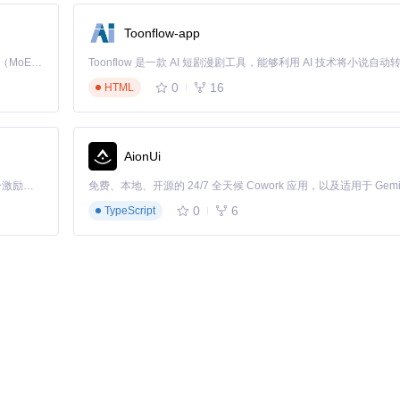
Toonflow-app
Kimi K3 是Kimi能力最强的模型：这是一个拥有 2.8 万亿参数的混合专家（MoE）模型，具备原生视觉理解能力，并支持 100 万 token 的上下文窗口。
0
16
HTML
脚本执行异常。
AionUi
「源启盛夏」暑期校园开发者成长计划旨在激活校园开源力量，通过积分激励、认证扶持、资源倾斜等形式，引导高校组织和开发者完成「入驻 — 建项目 — 做贡献 — 获认证 — 得资源」的完整闭环。无论你是想带领社团入驻平台的组织者，还是希望用代码贡献证明自己的开发者，都能在这里找到属于你的成长路径。
0
6
TypeScript