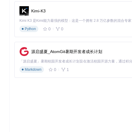
cd
Kimi-K3
验证方法
：
目录下出现
tool.sh
和
Dockerfile
文件
0
0
Python
执行
node -v && yarn -v
无报错
⚠️
风险提示
：Windows用户需先安装WSL2，否则可能出现
源启盛夏_AtomGit暑期开发者成长计划
步骤2：工具脚本一键部署
准备条件
：已完成步骤1的环境检查
执行命令
：
0
1
Markdown
# 添加执行权限
chmod
 +x tool.sh

# 运行工具脚本（选择选项6初始化开发环境）
脚本执行流程
：
拉取Grafana源码仓库（约500MB）
安装依赖包（耗时取决于网络状况）