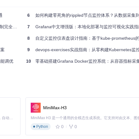
必选方案C。三种方案均支持Windows（WSL2）、macOS、Linu
通
6
如何构建零死角的rippled节点监控体系？从数据采集到智能
完全指南
7
Grafana中文增强版：本地化部署与监控可视化实践指
8
自定义监控仪表盘设计指南：基于kube-prometheus的可视化配
方案
9
devops-exercises实战指南：从零构建Kubernetes
性能调优
10
零基础搭建Grafana Docker监控系统：从容器指标采集到
MiniMax-H3
Claude Code 的开源替代方案。连接任意大模型，编辑代码，运行命令，自动验证 — 全自动执行。用 Rust 构建，极致性能。 ｜ An open-source alternative to Claude Code. Connect any LLM, edit code, run commands, and verify changes — autonomously. Built in Rust for speed. Get Started
0
0
Python