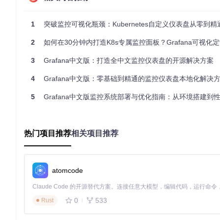
操作复杂度
：★★★★☆
决策建议
：本地调试优先选择方案A，生产环境推荐方案B，二次开发
1
突破监控可视化瓶颈：Kubernetes自定义仪表盘从零到精
实施指南：零基础部署的3个关键步骤
2
如何在30分钟内打造K8s专属监控面板？Grafana可视化定制
步骤1：环境准备与依赖检查
3
Grafana中文版：打造全中文监控仪表盘的开源解决方案
准备条件
：
4
Grafana中文版：零基础到精通的监控仪表盘本地化解决
Node.js（v12.0.0+）和Yarn包管理器
5
Grafana中文版监控系统部署与优化指南：从环境搭建到
Git版本控制工具
2GB以上可用内存（开发环境建议4GB+）
执行命令
（Linux/macOS）：
热门项目推荐
相关项目推荐
# 检查Node.js版本
node -v  
# 需显示v12.0.0以上版本
atomcode
# 安装Yarn（如未安装）
npm install -g yarn

0
533
Rust
# 克隆项目仓库
git 
clone