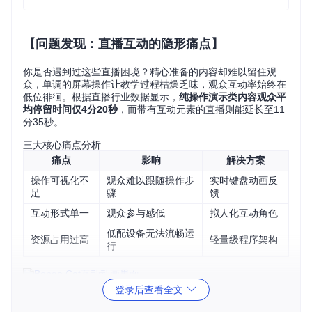
【问题发现：直播互动的隐形痛点】
你是否遇到过这些直播困境？精心准备的内容却难以留住观
众，单调的屏幕操作让教学过程枯燥乏味，观众互动率始终在
低位徘徊。根据直播行业数据显示，
纯操作演示类内容观众平
均停留时间仅4分20秒
，而带有互动元素的直播则能延长至11
分35秒。
三大核心痛点分析
痛点
影响
解决方案
操作可视化不
观众难以跟随操作步
实时键盘动画反
足
骤
馈
互动形式单一
观众参与感低
拟人化互动角色
低配设备无法流畅运
资源占用过高
轻量级程序架构
行
登录后查看全文
【方案解析：Bongo-Cat-Mver的创新突破】