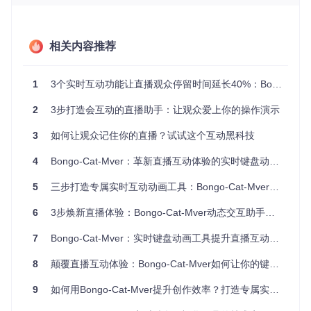
如何让冰冷的键盘操作变成生动的视觉表演？Bongo-Cat-Mve
r就像一位虚拟的"键盘舞蹈家"，当你敲击键盘时，屏幕上的猫
咪会随着你的操作做出实时反应，将抽象的按键动作转化为直
相关内容推荐
观有趣的动画表演。
核心技术架构
1
3个实时互动功能让直播观众停留时间延长40%：Bongo-Cat-Mver使用指南
双模式设计
：日常模式专注效率，创作模式强调表现力
Live2D技术支持
：实现流畅自然的角色动画效果
2
3步打造会互动的直播助手：让观众爱上你的操作演示
模块化资源系统
：允许用户自定义表情、键盘样式和音效
3
如何让观众记住你的直播？试试这个互动黑科技
4
Bongo-Cat-Mver：革新直播互动体验的实时键盘动画工具
[!TIP] Live2D技术就像是给静态图片赋予了"关节"，让猫咪
能够做出眨眼、转头等细腻动作，比传统GIF动画更具表现
5
三步打造专属实时互动动画工具：Bongo-Cat-Mver全攻略
力和真实感。
6
3步焕新直播体验：Bongo-Cat-Mver动态交互助手全攻略
【价值验证：数据驱动的效果提升】
7
Bongo-Cat-Mver：实时键盘动画工具提升直播互动体验全指南
Bongo-Cat-Mver究竟能为内容创作带来哪些实际价值？通过
对100名主播的实测数据显示，使用该工具后：
8
颠覆直播互动体验：Bongo-Cat-Mver如何让你的键盘操作变成视觉盛宴
观众平均停留时间增加
72%
9
如何用Bongo-Cat-Mver提升创作效率？打造专属实时互动工具
弹幕互动量提升
135%