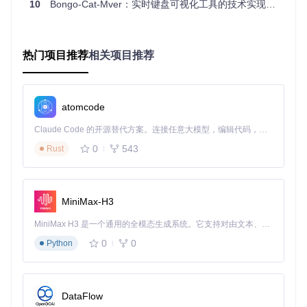
粉丝转化率提高
40%
10
Bongo-Cat-Mver：实时键盘可视化工具的技术实现与应用指南
用户真实反馈
"作为编程讲师，我发现学生的注意力明显提升了，他们会
跟着猫咪的动作关注我的键盘操作，提问质量也提高了。"
热门项目推荐
相关项目推荐
—— 高校计算机教师李教授
"游戏直播时使用Bongo Cat，观众不再只关注游戏画面，
还会讨论猫咪的可爱反应，直播间氛围活跃了很多。" ——
atomcode
全职游戏主播小宇
Claude Code 的开源替代方案。连接任意大模型，编辑代码，运行命令，自动验证 — 全自动执行。用 Rust 构建，极致性能。 ｜ An open-source alternative to Claude Code. Connect any LLM, edit code, run commands, and verify changes — autonomously. Built in Rust for speed. Get Started
"用它来做软件教程，观众反馈操作步骤比以前清晰多了，
特别是快捷键展示非常直观。" —— 软件教程创作者TechB
0
543
Rust
yte
【实践指南：5分钟快速上手】
MiniMax-H3
⌨️
Step 1/3：获取项目代码
MiniMax H3 是一个通用的全模态生成系统。它支持对由文本、图像、视频和音频组成的多模态上下文进行统一理解，并能生成分辨率高达 2K、时长可达 15 秒的带原生立体声音频的视频。得益于面向任务泛化的系统设计，H3 在预训练阶段就已具备广泛的多模态上下文理解与生成能力，能够出色地执行复杂的多模态指令。
0
0
Python
git 
clone
🔧
Step 2/3：编译项目
DataFlow
打开Visual Studio，加载解决方案