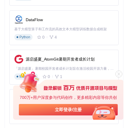
选择要提取的文件
点击"Extract"按钮开始提取
![ZIP提取流程](https://raw.gitcode.com/gh_mirrors/do/DotNet
DataFlow
Zip.Semverd/raw/8d8ad1857ac98c8eb6f548f7b044facdf595
2d3f/src/Help/Tools and Utilities/ZipTool3.png?utm_source=
基于大模型算子和工作流的高效文本大模型训练数据合成框架
gitcode_repo_files)
0
4
Python
3. 解密压缩黑箱：DotNetZip技术原理
3.1 压缩算法：数据的"智能打包"
源启盛夏_AtomGit暑期开发者成长计划
想象一下，你正在整理一个杂乱的房间。你会把相似的物品放
在一起，把不常用的东西收起来，这样可以节省空间。DotNet
「源启盛夏」暑期校园开发者成长计划旨在激活校园开源力量，通过积分激励、认证扶持、资源倾斜等形式，引导高校组织和开发者完成「入驻 — 建项目 — 做贡献 — 获认证 — 得资源」的完整闭环。无论你是想带领社团入驻平台的组织者，还是希望用代码贡献证明自己的开发者，都能在这里找到属于你的成长路径。
Zip的压缩算法就像一个智能整理师，它通过识别数据中的重
0
1
Markdown
复模式，用更简洁的方式来表示这些信息，从而达到减小文件
体积的目的。
3.2 AES加密：文件的"数字保险箱"
700万+用户深度参与代码创作，更多精彩内容等你共创
py-xiaozhi
AES加密就像是给你的ZIP文件配上了一个高级数字保险箱。
它使用复杂的数学算法将你的数据转换为看似随机的字符，只
基于Python的Xiaozhi AI，适用于想要完整Xiaozhi体验而无需拥有专用硬件的用户。
立即登录/注册
有拥有正确"钥匙"（密码）的人才能解密并查看其中的内容。
0
1
Python
DotNetZip支持多种AES加密强度，让你可以根据数据的敏感
程度选择合适的保护级别。