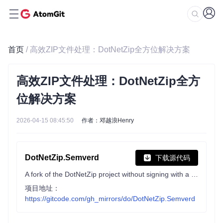
首页
/ 高效ZIP文件处理：DotNetZip全方位解决方案
高效ZIP文件处理：DotNetZip全方
位解决方案
2026-04-15 08:45:50
作者：邓越浪Henry
DotNetZip.Semverd
下载源代码
A fork of the DotNetZip project without signing with a solution that compiles cleanly. This project aims to follow semver to avoid versioning conflicts. DotNetZip is a FAST, FREE class library and toolset for manipulating zip files. Use VB, C# or any .NET language to easily create, extract, or update zip files.
项目地址：
https://gitcode.com/gh_mirrors/do/DotNetZip.Semverd