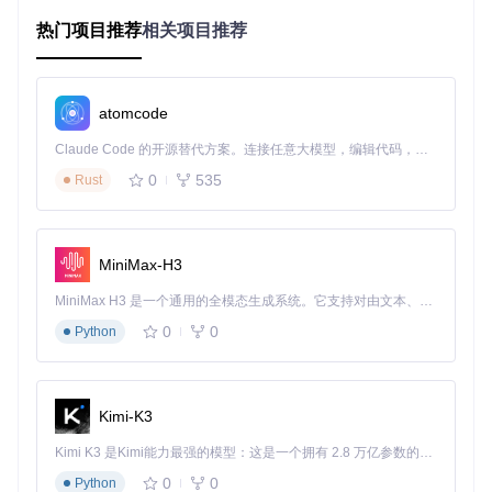
2. 5分钟上手：DotNetZip实战应用指南
热门项目推荐
相关项目推荐
2.1 快速创建加密ZIP文件
创建加密ZIP文件是保护敏感数据的重要手段。使用DotNetZi
p，只需几步简单操作即可完成：
atomcode
打开DotNetZip工具，切换到"Create"选项卡
Claude Code 的开源替代方案。连接任意大模型，编辑代码，运行命令，自动验证 — 全自动执行。用 Rust 构建，极致性能。 ｜ An open-source alternative to Claude Code. Connect any LLM, edit code, run commands, and verify changes — autonomously. Built in Rust for speed. Get Started
选择要添加的目录
0
535
Rust
设置压缩级别和加密方式
输入密码并确认
点击"Zip it!"按钮完成创建
MiniMax-H3
![ZIP加密流程](https://raw.gitcode.com/gh_mirrors/do/DotNet
Zip.Semverd/raw/8d8ad1857ac98c8eb6f548f7b044facdf595
MiniMax H3 是一个通用的全模态生成系统。它支持对由文本、图像、视频和音频组成的多模态上下文进行统一理解，并能生成分辨率高达 2K、时长可达 15 秒的带原生立体声音频的视频。得益于面向任务泛化的系统设计，H3 在预训练阶段就已具备广泛的多模态上下文理解与生成能力，能够出色地执行复杂的多模态指令。
2d3f/src/Help/Tools and Utilities/ZipTool2.png?utm_source=
gitcode_repo_files)
0
0
Python
2.2 高效提取ZIP文件内容
提取ZIP文件同样简单直观：
Kimi-K3
切换到"Read/Extract"选项卡
选择要提取的ZIP文件
Kimi K3 是Kimi能力最强的模型：这是一个拥有 2.8 万亿参数的混合专家（MoE）模型，具备原生视觉理解能力，并支持 100 万 token 的上下文窗口。
设置提取目录
0
0
Python