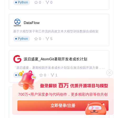
0
0
Python
        ├─→ 检查/system分区挂载状态

        ├─→ 验证uninstall.sh脚本完整性

DataFlow
🔬 高级应用场景
基于大模型算子和工作流的高效文本大模型训练数据合成框架
多用户环境配置
0
5
Python
通过修改module.prop文件中的
author
和
description
字
段，可实现企业级证书分发方案。在多用户设备中，结合Magi
sk的「模块优先级」功能，可确保证书配置在不同用户空间的
源启盛夏_AtomGit暑期开发者成长计划
一致性。
证书自动更新机制
「源启盛夏」暑期校园开发者成长计划旨在激活校园开源力量，通过积分激励、认证扶持、资源倾斜等形式，引导高校组织和开发者完成「入驻 — 建项目 — 做贡献 — 获认证 — 得资源」的完整闭环。无论你是想带领社团入驻平台的组织者，还是希望用代码贡献证明自己的开发者，都能在这里找到属于你的成长路径。
0
1
Markdown
利用update.json文件的版本控制功能，可实现模块的自动化升
级。配置示例：
{
700万+用户深度参与代码创作，更多精彩内容等你共创
py-xiaozhi
"version"
:
"1.5.2"
,
"versionCode"
:
152
,
基于Python的Xiaozhi AI，适用于想要完整Xiaozhi体验而无需拥有专用硬件的用户。
立即登录/注册
"zipUrl"
:
"https://example.com/update/httpcanary-magisk
0
1
Python
"changelog"
:
"优化Android 14证书处理逻辑"
}