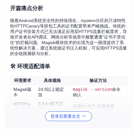
开篇痛点分析
随着Android系统安全性的持续强化，/system分区的只读特性
给HTTPCanary等抓包工具的证书配置带来严峻挑战。传统的
用户证书安装方式已无法满足应用层HTTPS流量拦截需求，导
致开发者在API调试、网络分析等场景中频繁遭遇"证书不受信
任"的拦截问题。Magisk模块技术的出现为这一困境提供了系
统性解决方案，通过系统级证书注入机制，可实现HTTPS流量
的全链路捕获与分析。
🛠️ 环境适配清单
环境要求
具体规格
验证方法
Magisk版
24.0以上稳定
magisk --version
命令
本
版
确认
3.3.6+官方正
HTTPCa
应用内"关于"页面查看
nary版本
式版
登录后查看全文
至少50MB可
存储空间
df -h /data
命令检查
用空间
getprop ro.product.c
arm64-v8a/ar
设备架构