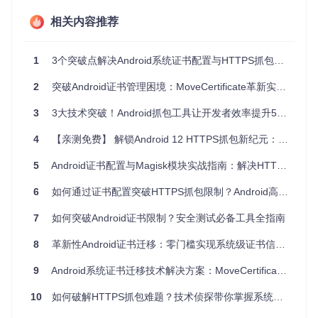
pu.abi
命令确认
meabi-v7a
Android
相关内容推荐
8.0 (API 26)至
getprop ro.build.ver
版本
sion.sdk
命令确认
14 (API 34)
1
3个突破点解决Android系统证书配置与HTTPS抓包难题
🔍 分阶段实施指南
2
突破Android证书管理困境：MoveCertificate革新实践指南
阶段一：模块部署准备
3
3大技术突破！Android抓包工具让开发者效率提升50%
从项目仓库获取最新安装包：
4
【亲测免费】 解锁Android 12 HTTPS抓包新纪元：HttpCanary证书安装实战
5
Android证书配置与Magisk模块实战指南：解决HTTPS抓包难题
进入项目目录并验证核心文件完整性：
6
如何通过证书配置突破HTTPS抓包限制？Android高级网络调试指南
cd httpcanary-magisk

7
如何突破Android证书限制？安全测试必备工具全指南
8
革新性Android证书迁移：零门槛实现系统级证书信任指南
阶段二：Magisk模块集成
启动Magisk Manager应用
9
Android系统证书迁移技术解决方案：MoveCertificate模块深度实践指南
依次点击「模块」→「从本地安装」
导航至下载目录选择install.zip
10
如何破解HTTPS抓包难题？技术侦探带你掌握系统证书安装的终极方案
等待进度条完成后点击「重启设备」
阶段三：证书系统级配置