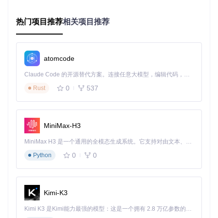
重启完成后打开HTTPCanary应用
进入「设置」→「安全设置」→「CA证书管理」
热门项目推荐
相关项目推荐
选择「系统证书迁移」选项
确认模块生成的证书指纹与系统信任列表匹配
⚠️ 故障排除流程图
atomcode
Claude Code 的开源替代方案。连接任意大模型，编辑代码，运行命令，自动验证 — 全自动执行。用 Rust 构建，极致性能。 ｜ An open-source alternative to Claude Code. Connect any LLM, edit code, run commands, and verify changes — autonomously. Built in Rust for speed. Get Started
开始排查

0
537
Rust
  │

  ├─→ 模块未激活

  │     │

  │     ├─→ 检查Magisk模块列表是否启用

MiniMax-H3
  │     ├─→ 尝试重新安装模块

  │     └─→ 重启设备后验证

MiniMax H3 是一个通用的全模态生成系统。它支持对由文本、图像、视频和音频组成的多模态上下文进行统一理解，并能生成分辨率高达 2K、时长可达 15 秒的带原生立体声音频的视频。得益于面向任务泛化的系统设计，H3 在预训练阶段就已具备广泛的多模态上下文理解与生成能力，能够出色地执行复杂的多模态指令。
  │

  ├─→ 证书验证失败

0
0
Python
  │     │

  │     ├─→ 检查common/openssl文件权限

  │     ├─→ 执行customize.sh脚本修复

  │     └─→ 清除HTTPCanary应用数据

Kimi-K3
  │

  └─→ 重启后配置丢失

Kimi K3 是Kimi能力最强的模型：这是一个拥有 2.8 万亿参数的混合专家（MoE）模型，具备原生视觉理解能力，并支持 100 万 token 的上下文窗口。
        │
