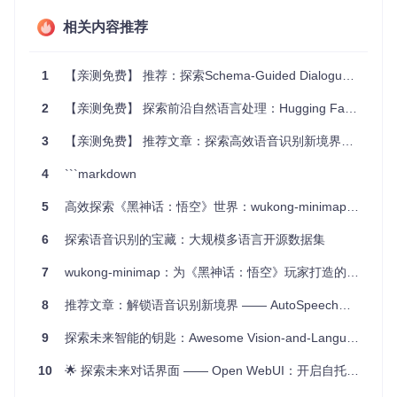
跨域对话系统：在DialoGLUE上进行的多域对话研究有助
相关内容推荐
于构建更灵活的对话系统，适应不同情境的切换。
项目特点
1
【亲测免费】 推荐：探索Schema-Guided Dialogue Dataset - 打造强大虚拟助手的钥匙
多样性：涵盖多种领域和场景的丰富数据集，适合多种对
2
【亲测免费】 探索前沿自然语言处理：Hugging Face 的 TRL 库
话理解任务。
3
【亲测免费】 推荐文章：探索高效语音识别新境界——基于ECAPA-TDNN的开源实现
标准化：统一的数据预处理流程，便于比较不同模型的表
现。
4
```markdown
可扩展性：提供训练脚本和基线模型，方便研究人员添加
新的模型和数据集。
5
高效探索《黑神话：悟空》世界：wukong-minimap智能导航插件全解析
社区驱动：通过EvalAI的公共排行榜，鼓励竞争和合作，
推动对话系统的研究进步。
6
探索语音识别的宝藏：大规模多语言开源数据集
总的来说，DialoGLUE是一个理想的平台，无论你是学术研究
7
wukong-minimap：为《黑神话：悟空》玩家打造的实时导航解决方案
者还是企业开发团队，都可以在这个平台上挖掘对话AI的潜
力，推动行业的进步。如果你正寻找挑战和机遇，那么DialoG
8
推荐文章：解锁语音识别新境界 —— AutoSpeech，神经架构搜索在说话人识别中的突破
LUE无疑是你的不二之选。现在就加入我们，一起探索对话智
能的无限可能吧！
9
探索未来智能的钥匙：Awesome Vision-and-Language Navigation
10
🌟 探索未来对话界面 —— Open WebUI：开启自托管WebUI新纪元 🌟