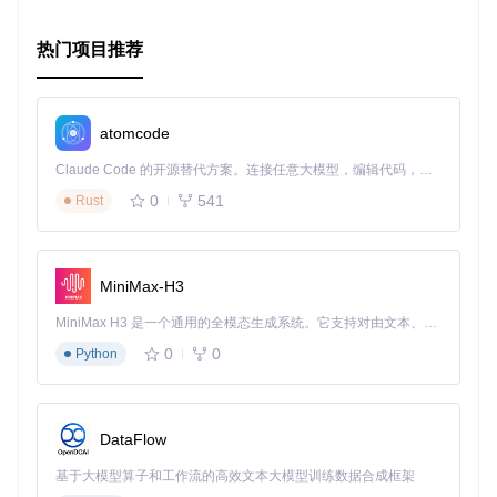
热门项目推荐
atomcode
Claude Code 的开源替代方案。连接任意大模型，编辑代码，运行命令，自动验证 — 全自动执行。用 Rust 构建，极致性能。 ｜ An open-source alternative to Claude Code. Connect any LLM, edit code, run commands, and verify changes — autonomously. Built in Rust for speed. Get Started
0
541
Rust
MiniMax-H3
MiniMax H3 是一个通用的全模态生成系统。它支持对由文本、图像、视频和音频组成的多模态上下文进行统一理解，并能生成分辨率高达 2K、时长可达 15 秒的带原生立体声音频的视频。得益于面向任务泛化的系统设计，H3 在预训练阶段就已具备广泛的多模态上下文理解与生成能力，能够出色地执行复杂的多模态指令。
0
0
Python
DataFlow
基于大模型算子和工作流的高效文本大模型训练数据合成框架