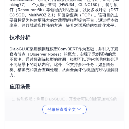
nking77）、个人助手查询（HWU64、CLINC150）、餐厅预
订（Restaurant8k）等领域的对话数据，以及多域对话（DST
C8 SGD、MultiWOZ 2.1）和复杂查询（TOP）。该项目的主
要目标是为构建更强大的对话理解模型提供平台，通过样本效
率高、跨领域适应性强的方法，提升对话系统的智能化水平。
技术分析
DialoGLUE采用预训练模型ConvBERT作为基础，并引入了观
察者节点（Observer Nodes）的概念，实现了示例驱动的意
图预测。通过预训练模型的微调，模型可以更好地理解和处理
不同场景下的对话内容。此外，它支持多种任务，如意图分
类、槽填充和复合查询处理，从而全面评估模型的对话理解能
力。
应用场景
智能客服：利用DialoGLUE，开发者可以创建更加精准的
在线客服系统，能够准确理解用户需求，提供有效解决方
登录后查看全文
案。
语音助手：对于虚拟助手或智能家居设备，DialoGLUE提
供的模型可以帮助其理解更广泛的用户命令，提高响应的
准确性和用户体验。