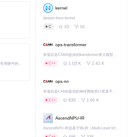
kernel
deepin linux kernel
33
16
C
ops-transformer
本项目是CANN提供的transformer类大模型算子库，实现网络在NPU上加速计算。
1.03 K
2.42 K
C++
基于Python的Xiaozhi AI，适用于想要完整Xiaozhi体验而无需拥有专用硬件的用户。
ops-nn
本项目是CANN提供的神经网络类计算算子库，实现网络在NPU上加速计算。
835
1.65 K
C++
AscendNPU-IR
AscendNPU-IR是基于MLIR（Multi-Level Intermediate Representation）构建的，面向昇腾亲和算子编译时使用的中间表示，提供昇腾完备表达能力，通过编译优化提升昇腾AI处理器计算效率，支持通过生态框架使能昇腾AI处理器与深度调优
496
336
C++