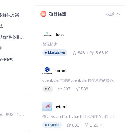
项目优选
收起
版解决方案
版
com/gh_mirro
docs
松撰写毕业论文
合 ⚠️ 重要提示：
暂无描述
南
843
5.63 K
Markdown
%的秘密
kernel
openEuler内核是openEuler操作系统的核心，既是系统性能与稳定性的基石，也是连接处理器、设备与服务的桥梁。
507
538
C
pytorch
学的格式要求。
MiniMax H3 是一个通用的全模态生成系统。它支持对由文本、图像、视频和音频组成的多模态上下文进行统一理解，并能生成分辨率高达 2K、时长可达 15 秒的带原生立体声音频的视频。得益于面向任务泛化的系统设计，H3 在预训练阶段就已具备广泛的多模态上下文理解与生成能力，能够出色地执行复杂的多模态指令。
作为 Ascend for PyTorch 社区的核心组件，TorchNPU 是昇腾专为 PyTorch 打造的深度学习适配插件，使 PyTorch 框架能够直接调用昇腾 NPU，为开发者提供昇腾 AI 处理器的超强算力。
831
1.26 K
Python