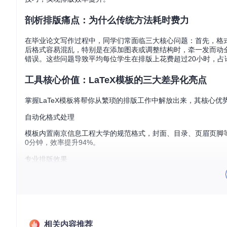
剖析排版痛点：为什么传统方法耗时费力
在毕业论文写作过程中，同学们常面临三大核心问题：首先，格
后格式容易混乱，特别是在添加图表或调整结构时，牵一发而动
错误。这些问题导致平均每位学生在排版上花费超过20小时，占
工具核心价值：LaTeX模板的三大差异化亮点
掌握LaTeX模板将帮你从繁琐的排版工作中解放出来，其核心优
自动化格式处理
模板内置南京信息工程大学的规范格式，封面、目录、页眉页脚
0分钟，效率提升94%。
专业排版效果
LaTeX在数学公式和图表排版方面表现卓越，输出的PDF文
科论文。
高效文献管理
集成BibTeX文献管理工具，自动生成符合GB/T 7714-2
相关内容推荐
错误。