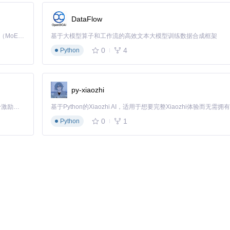
DataFlow
：
Kimi K3 是Kimi能力最强的模型：这是一个拥有 2.8 万亿参数的混合专家（MoE）模型，具备原生视觉理解能力，并支持 100 万 token 的上下文窗口。
基于大模型算子和工作流的高效文本大模型训练数据合成框架
0
4
Python
f1.png}

py-xiaozhi
「源启盛夏」暑期校园开发者成长计划旨在激活校园开源力量，通过积分激励、认证扶持、资源倾斜等形式，引导高校组织和开发者完成「入驻 — 建项目 — 做贡献 — 获认证 — 得资源」的完整闭环。无论你是想带领社团入驻平台的组织者，还是希望用代码贡献证明自己的开发者，都能在这里找到属于你的成长路径。
0
1
Python
ina1.png}

ina2.png}
