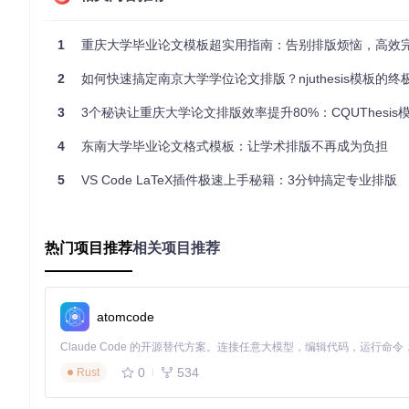
实施路径：从零开始使用模板的分阶段指南
1
重庆大学毕业论文模板超实用指南：告别排版烦恼，高效完成
环境搭建：15分钟完成基础配置
2
如何快速搞定南京大学学位论文排版？njuthesis模板的终极使用
📌 步骤1：安装TeX Live 2020及以上版本（建议全量安装以
3
3个秘诀让重庆大学论文排版效率提升80%：CQUThesis模板
rs/nu/NUIST_Bachelor_Thesis_LaTeX_Template
📌 步骤3
确保打开NUIST_thesis.tex时，首行包含
% !TeX program = X
4
东南大学毕业论文格式模板：让学术排版不再成为负担
封面生成：5分钟完成规范设置
5
VS Code LaTeX插件极速上手秘籍：3分钟搞定专业排版
在body/front.tex中使用封面命令：
\cover
热门项目推荐
相关项目推荐
编译后生成的封面效果如下：
atomcode
这张图片展示了使用模板生成的规范封面，包含论文标题、学生
0
534
Rust
进阶技巧：提升排版效率的专业方法