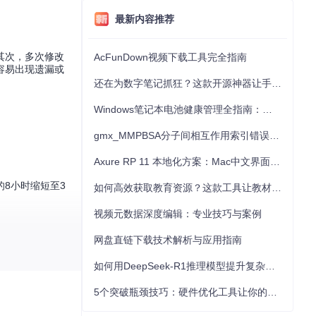
最新内容推荐
其次，多次修改
AcFunDown视频下载工具完全指南
容易出现遗漏或
还在为数字笔记抓狂？这款开源神器让手写批注效率提升300%
Windows笔记本电池健康管理全指南：从根源解决电池损耗问题
gmx_MMPBSA分子间相互作用索引错误的深度诊断与解决
Axure RP 11 本地化方案：Mac中文界面优化与原型设计工具汉化全指南
8小时缩短至3
如何高效获取教育资源？这款工具让教材下载效率提升80%
视频元数据深度编辑：专业技巧与案例
网盘直链下载技术解析与应用指南
式和图表的理工
如何用DeepSeek-R1推理模型提升复杂任务解决能力：完整指南
5个突破瓶颈技巧：硬件优化工具让你的电脑性能提升30%
同时避免引用格式