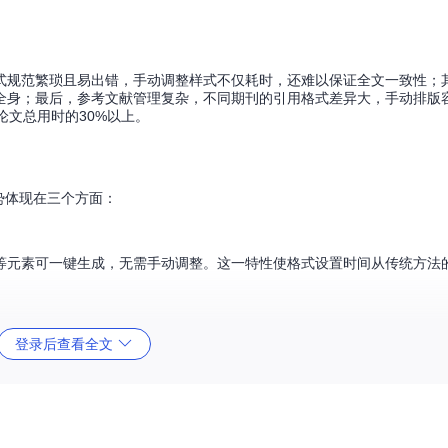
式规范繁琐且易出错，手动调整样式不仅耗时，还难以保证全文一致性；
全身；最后，参考文献管理复杂，不同期刊的引用格式差异大，手动排版
论文总用时的30%以上。
势体现在三个方面：
等元素可一键生成，无需手动调整。这一特性使格式设置时间从传统方法的
登录后查看全文
档格式稳定，不会因编辑或软件版本变化导致格式错乱。尤其适合包含大量公
005标准的参考文献列表，支持灵活引用。平均减少65%的文献格式调整时间，