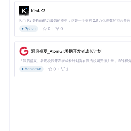
图表排版：10分钟掌握多场景应用
Kimi-K3
LaTeX模板提供了灵活的图表排版功能，满足不同内容展示需求
单图插入
0
0
Python
\begin
{figure}[htbp!]

\centering
\includegraphics
[width=0.6
\textwidth
]{figs/color/eo
\caption
{EOF1分析结果图}

源启盛夏_AtomGit暑期开发者成长计划
\label
\end
双图并排对比
0
1
Markdown
\begin
{figure}[htbp!]

\centering
\includegraphics
[width=0.5
\textwidth
]{figs/color/ch
\includegraphics
[width=0.5
\textwidth
]{figs/color/ch
\caption
{中国区域地图对比（左：简化版；右：卫星影像版）}

\label
{fig:china
_
\end