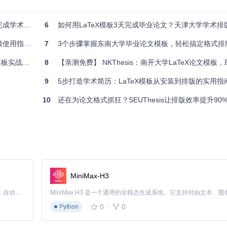
学术论文
6
如何用LaTeX模板3天完成毕业论文？天津大学学术排
指南 🎓
7
3个步骤掌握东南大学毕业论文模板，轻松搞定格式排
避免宏包缺失） 📌 步骤2：获取模板源码：
git clone https://gitcode.
实战指南
8
【亲测免费】 NKThesis：南开大学LaTeX论文模板，助你轻
：配置编辑器：推荐使用Visual Studio Code + LaTeX Workshop插件组
eLaTeX
，这是中文正常显示的关键设置
9
5步打造学术简历：LaTeX模板从安装到排版的实用指
10
还在为论文格式抓狂？SEUThesis让排版效率提升90
MiniMax-H3
信息、学院专业、指导教师和提交日期等要素，完全符合南京信息工程大
Claude Code 的开源替代方案。连接任意大模型，编辑代码，运行命令，自动验证 — 全自动执行。用 Rust 构建，极致性能。 ｜ An open-source alternative to Claude Code. Connect any LLM, edit code, run commands, and verify changes — autonomously. Built in Rust for speed. Get Started
0
0
Python