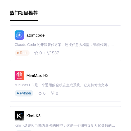
热门项目推荐
atomcode
Claude Code 的开源替代方案。连接任意大模型，编辑代码，运行命令，自动验证 — 全自动执行。用 Rust 构建，极致性能。 ｜ An open-source alternative to Claude Code. Connect any LLM, edit code, run commands, and verify changes — autonomously. Built in Rust for speed. Get Started
0
537
Rust
MiniMax-H3
MiniMax H3 是一个通用的全模态生成系统。它支持对由文本、图像、视频和音频组成的多模态上下文进行统一理解，并能生成分辨率高达 2K、时长可达 15 秒的带原生立体声音频的视频。得益于面向任务泛化的系统设计，H3 在预训练阶段就已具备广泛的多模态上下文理解与生成能力，能够出色地执行复杂的多模态指令。
0
0
Python
Kimi-K3
Kimi K3 是Kimi能力最强的模型：这是一个拥有 2.8 万亿参数的混合专家（MoE）模型，具备原生视觉理解能力，并支持 100 万 token 的上下文窗口。