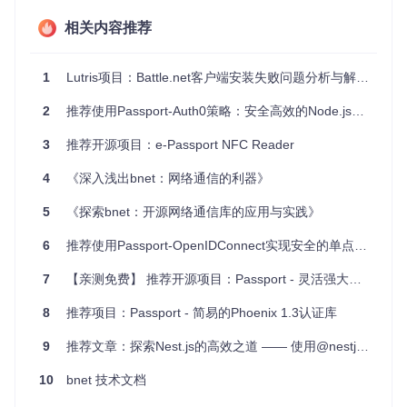
竞技对战平台
：在创建竞技对战或排名系统时，该库可确保
用户身份的真实性和安全性。
相关内容推荐
4、项目特点
1
Lutris项目：Battle.net客户端安装失败问题分析与解决方案
易用性
：只需几行代码就能实现Battle.net OAuth身份验
2
推荐使用Passport-Auth0策略：安全高效的Node.js身份验证
证，极大地简化了开发流程。
安全性
：基于OAuth 2.0协议，确保用户数据的安全传输和
3
推荐开源项目：e-Passport NFC Reader
存储。
灵活性
：支持不同区域（如美国、欧洲等），满足全球用户
4
《深入浅出bnet：网络通信的利器》
需求。
文档齐全
：清晰的示例和API说明，使开发者能快速上手。
5
《探索bnet：开源网络通信库的应用与实践》
持续更新
：作为开源项目，它会随着Battle.net API的变化而
不断更新和完善。
6
推荐使用Passport-OpenIDConnect实现安全的单点登录
总的来说，
Passport Bnet
提供了一种高效、安全的方式来
7
【亲测免费】 推荐开源项目：Passport - 灵活强大的身份验证中间件
整合你的Node.js应用程序与Battle.net，使得用户可以通过他
们已有的Battle.net账号轻松登录。无论是初学者还是经验丰富
8
推荐项目：Passport - 简易的Phoenix 1.3认证库
的开发者，这个项目都值得尝试。立刻使用
npm install pa
ssport-bnet
将其加入到你的项目中，开启Battle.net认证之
9
推荐文章：探索Nest.js的高效之道 —— 使用@nestjs/passport构建强大认证系统
旅吧！
10
bnet 技术文档