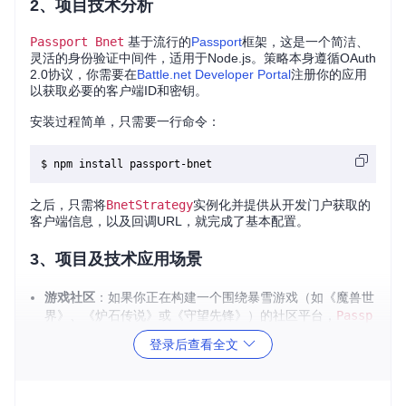
2、项目技术分析
Passport Bnet
基于流行的
Passport
框架，这是一个简洁、
灵活的身份验证中间件，适用于Node.js。策略本身遵循OAuth
2.0协议，你需要在
Battle.net Developer Portal
注册你的应用
以获取必要的客户端ID和密钥。
安装过程简单，只需要一行命令：
之后，只需将
BnetStrategy
实例化并提供从开发门户获取的
客户端信息，以及回调URL，就完成了基本配置。
3、项目及技术应用场景
游戏社区
：如果你正在构建一个围绕暴雪游戏（如《魔兽世
界》、《炉石传说》或《守望先锋》）的社区平台，
Passp
ort Bnet
可以提供无缝的单一登录体验。
登录后查看全文
数据分析应用
：对于收集和展示玩家游戏数据的应用，你可
以使用
Passport Bnet
来验证用户的Battle.net账户，并获
取他们的游戏统计信息。