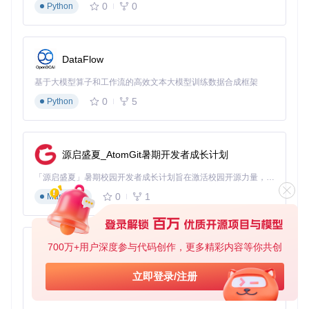
0
0
Python
DataFlow
基于大模型算子和工作流的高效文本大模型训练数据合成框架
0
5
Python
源启盛夏_AtomGit暑期开发者成长计划
「源启盛夏」暑期校园开发者成长计划旨在激活校园开源力量，通过积分激励、认证扶持、资源倾斜等形式，引导高校组织和开发者完成「入驻 — 建项目 — 做贡献 — 获认证 — 得资源」的完整闭环。无论你是想带领社团入驻平台的组织者，还是希望用代码贡献证明自己的开发者，都能在这里找到属于你的成长路径。
0
1
Markdown
700万+用户深度参与代码创作，更多精彩内容等你共创
py-xiaozhi
基于Python的Xiaozhi AI，适用于想要完整Xiaozhi体验而无需拥有专用硬件的用户。
立即登录/注册
0
1
Python