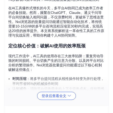
在AI工具爆炸式增长的今天，多平台AI协同已成为效率工作者
的必备技能。然而，频繁在ChatGPT、Claude、通义千问等
平台间切换输入相同问题，不仅浪费时间，更破坏了思维连贯
性。Noi浏览器的批量提问功能通过智能自动化技术，将传统
需要10-15分钟的多平台咨询流程压缩至30秒内完成，实现高
达20倍的效率提升。本文将系统解析这一革命性工具的工作原
理与实战应用，帮助你构建个人AI协同矩阵。
定位核心价值：破解AI使用的效率瓶颈
现代工作流中，AI工具的使用存在三大效率陷阱：重复劳动导
致的时间损耗、平台切换产生的注意力分散、以及跨平台对比
分析的繁琐操作。Noi浏览器批量提问功能通过以下核心机制
破解这些痛点：
时间压缩
：将多平台提问流程从线性操作转变为并行处理，
平均节省95%的机械操作时间
认知减负
：消除平台切换带来的上下文切换成本，保持思维
连贯性
登录后查看全文
数据聚合
：自动收集整理不同AI的回答结果，为对比分析提
供结构化数据基础