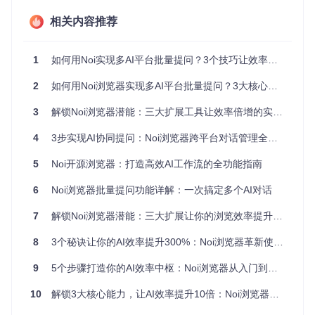
构建专属AI矩阵：平台配置指南
相关内容推荐
Noi浏览器内置对20+主流AI平台的原生支持，用户可通过简单
配置构建个性化AI协同网络。系统采用插件化架构设计，将复
杂的平台适配逻辑封装为可扩展模块。
1
如何用Noi实现多AI平台批量提问？3个技巧让效率提升20倍
2
如何用Noi浏览器实现多AI平台批量提问？3大核心步骤与效率提升指南
核心能力矩阵
3
解锁Noi浏览器潜能：三大扩展工具让效率倍增的实战指南
平台覆盖维度
4
3步实现AI协同提问：Noi浏览器跨平台对话管理全攻略
国际生态：ChatGPT、Claude、Gemini等全功能AI助手
5
Noi开源浏览器：打造高效AI工作流的全功能指南
国内服务：通义千问、豆包等本土化优化平台
专业领域：Groq(代码生成)、Suno(音频创作)等垂直工具
6
Noi浏览器批量提问功能详解：一次搞定多个AI对话
技术实现维度
7
解锁Noi浏览器潜能：三大扩展让你的浏览效率提升30%
智能定位：基于DOM元素识别的输入框自动定位技术
8
3个秘诀让你的AI效率提升300%：Noi浏览器革新使用指南
行为模拟：符合平台规范的自然交互模拟
状态同步：跨标签页操作状态实时同步机制
9
5个步骤打造你的AI效率中枢：Noi浏览器从入门到精通实战指南
效率进阶路径：从新手到专家的能力跃迁
10
解锁3大核心能力，让AI效率提升10倍：Noi浏览器全面使用指南