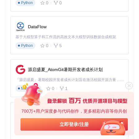
0
0
Python
继承BaseAIPlatform抽象类
实现getInputSelector()和triggerSubmit()核心方法
注册自定义平台到扩展管理器
DataFlow
跨界应用场景：突破传统使用边界
基于大模型算子和工作流的高效文本大模型训练数据合成框架
市场研究自动化
0
5
Python
通过批量提问功能同时向多个AI平台请求市场分析，快速获取
多角度行业洞察。某营销团队使用此方法将竞品分析周期从3
天缩短至2小时，同时获得更全面的观点覆盖。
源启盛夏_AtomGit暑期开发者成长计划
教育内容生成
「源启盛夏」暑期校园开发者成长计划旨在激活校园开源力量，通过积分激励、认证扶持、资源倾斜等形式，引导高校组织和开发者完成「入驻 — 建项目 — 做贡献 — 获认证 — 得资源」的完整闭环。无论你是想带领社团入驻平台的组织者，还是希望用代码贡献证明自己的开发者，都能在这里找到属于你的成长路径。
教师可一次性向多个AI助手请求教学素材，快速对比不同风格
0
1
Markdown
的解释方式，为学生提供多样化学习资源。实践数据显示，这
种方法可使备课效率提升4倍。
技术方案评估
700万+用户深度参与代码创作，更多精彩内容等你共创
py-xiaozhi
开发团队在技术选型阶段，通过批量提问功能收集不同AI对技
基于Python的Xiaozhi AI，适用于想要完整Xiaozhi体验而无需拥有专用硬件的用户。
术方案的评估意见，结合专家判断做出更科学的决策。某创业
立即登录/注册
公司通过此方法成功避免了两次关键技术路线错误。
0
1
Python