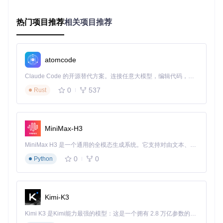
新手阶段：基础批量提问
环境准备
热门项目推荐
相关项目推荐
从Noi浏览器扩展中心安装"批量提问"核心组件
在扩展管理面板启用noi-ask主扩展
atomcode
快速配置
Claude Code 的开源替代方案。连接任意大模型，编辑代码，运行命令，自动验证 — 全自动执行。用 Rust 构建，极致性能。 ｜ An open-source alternative to Claude Code. Connect any LLM, edit code, run commands, and verify changes — autonomously. Built in Rust for speed. Get Started
在侧边栏"AI平台"标签页勾选目标服务
0
537
Rust
点击"保存配置"生成基础提问模板
执行提问
在统一输入框填写问题内容
MiniMax-H3
点击"批量发送"按钮启动自动化流程
进阶阶段：工作流优化
MiniMax H3 是一个通用的全模态生成系统。它支持对由文本、图像、视频和音频组成的多模态上下文进行统一理解，并能生成分辨率高达 2K、时长可达 15 秒的带原生立体声音频的视频。得益于面向任务泛化的系统设计，H3 在预训练阶段就已具备广泛的多模态上下文理解与生成能力，能够出色地执行复杂的多模态指令。
创建平台组合
：将常用AI服务保存为场景化组合（如"创意
0
0
Python
写作组合"包含ChatGPT+Claude+豆包）
设置优先级
：配置平台执行顺序，确保关键平台优先响应
结果聚合
：启用自动汇总功能，将分散回答整理为对比报告
专家阶段：自定义扩展开发
Kimi-K3
通过noi-ask-custom扩展框架，开发者可以添加对特定平台的
Kimi K3 是Kimi能力最强的模型：这是一个拥有 2.8 万亿参数的混合专家（MoE）模型，具备原生视觉理解能力，并支持 100 万 token 的上下文窗口。
支持：