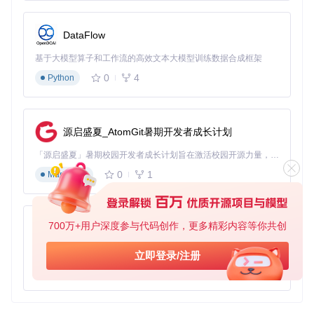
:root
 {

--primary-color
: 
#2c3e50
;

--accent-color
: 
#3498db
;

DataFlow
--text-color
: 
#333
;

--slide-width
: 
1024px
;

基于大模型算子和工作流的高效文本大模型训练数据合成框架
--slide-height
: 
768px
;

0
4
Python
最后，在script.js中添加简单的交互功能。比如，实现按空格
键切换幻灯片的功能，或添加代码块的语法高亮支持。
源启盛夏_AtomGit暑期开发者成长计划
⚠️ 注意：测试主题时，使用
cleaver --debug present
「源启盛夏」暑期校园开发者成长计划旨在激活校园开源力量，通过积分激励、认证扶持、资源倾斜等形式，引导高校组织和开发者完成「入驻 — 建项目 — 做贡献 — 获认证 — 得资源」的完整闭环。无论你是想带领社团入驻平台的组织者，还是希望用代码贡献证明自己的开发者，都能在这里找到属于你的成长路径。
ation.md
命令可以显示详细的加载过程，帮助定位问题。
不要直接修改Cleaver安装目录中的默认模板，这会导致更
0
1
Markdown
新困难。
高级技巧：突破主题开发瓶颈
700万+用户深度参与代码创作，更多精彩内容等你共创
py-xiaozhi
为什么有些主题能够实现令人惊叹的效果，而你的主题却显得
基于Python的Xiaozhi AI，适用于想要完整Xiaozhi体验而无需拥有专用硬件的用户。
立即登录/注册
平淡无奇？关键在于掌握高级定制技巧。这些技术可以帮助你
突破基础主题的限制，创造真正独特的演示体验。
0
1
Python
Mustache模板引擎的高级应用是主题定制的核心。除了基本
变量，Cleaver还提供了丰富的辅助函数和条件渲染功能。例