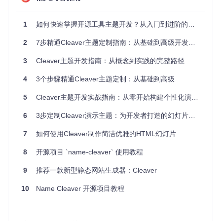
layout.mustache
扮演着"舞台设计师"的角色，负责定义整个
演示文稿的HTML结构。它包含了所有幻灯片共享的元素，如
导航控件、页脚信息和全局样式引用。在项目的templates目
1
如何快速掌握开源工具主题开发？从入门到进阶的实用指南
录中，你可以找到默认的布局模板，它定义了从标题幻灯片到
内容页的整体框架。
2
7步精通Cleaver主题定制指南：从基础到高级开发全流程
template.mustache
则像是"演员的服装"，控制单个幻灯片的
3
Cleaver主题开发指南：从概念到实践的完整路径
渲染方式。它决定了标题、列表、代码块等内容元素的排列方
式。通过修改这个文件，你可以创建从简约文本到复杂数据可
4
3个步骤精通Cleaver主题定制：从基础到高级
视化的各种幻灯片布局。
5
Cleaver主题开发实战指南：从零开始构建个性化演示文稿
style.css
是"化妆师"，负责主题的视觉风格。从颜色方案到字
体选择，从间距调整到动画效果，都在这个文件中定义。Clea
ver采用CSS级联原则，允许你通过自定义样式轻松覆盖默认
6
3步定制Cleaver演示主题：为开发者打造的幻灯片个性化指南
设置。
7
如何使用Cleaver制作简洁优雅的HTML幻灯片
script.js
则是"舞台特效师"，为幻灯片添加交互功能。无论是
平滑滚动、代码高亮还是自定义导航逻辑，都可以通过JavaSc
8
开源项目 `name-cleaver` 使用教程
ript实现。值得注意的是，Cleaver支持现代ES6语法，让你的
交互代码更加简洁高效。
9
推荐一款新型静态网站生成器：Cleaver
⚠️ 注意：修改核心模板文件时，建议先创建备份。直接编
10
Name Cleaver 开源项目教程
辑默认模板可能导致Cleaver升级时出现冲突。正确的做法
是创建自定义主题目录，保留原始文件不变。