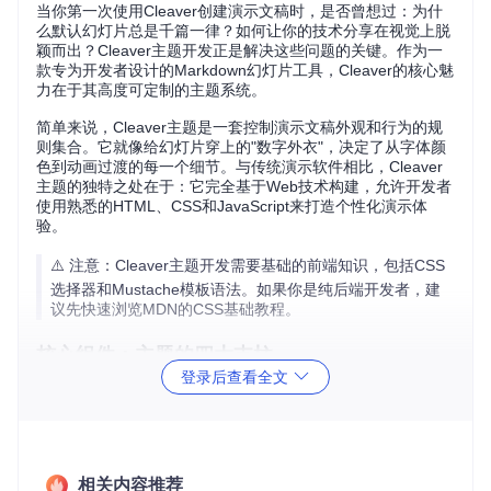
当你第一次使用Cleaver创建演示文稿时，是否曾想过：为什
么默认幻灯片总是千篇一律？如何让你的技术分享在视觉上脱
颖而出？Cleaver主题开发正是解决这些问题的关键。作为一
款专为开发者设计的Markdown幻灯片工具，Cleaver的核心魅
力在于其高度可定制的主题系统。
简单来说，Cleaver主题是一套控制演示文稿外观和行为的规
则集合。它就像给幻灯片穿上的"数字外衣"，决定了从字体颜
色到动画过渡的每一个细节。与传统演示软件相比，Cleaver
主题的独特之处在于：它完全基于Web技术构建，允许开发者
使用熟悉的HTML、CSS和JavaScript来打造个性化演示体
验。
⚠️ 注意：Cleaver主题开发需要基础的前端知识，包括CSS
选择器和Mustache模板语法。如果你是纯后端开发者，建
议先快速浏览MDN的CSS基础教程。
核心组件：主题的四大支柱
登录后查看全文
为什么有些主题看起来专业而协调，而另一些却显得杂乱无
章？答案在于是否掌握了Cleaver主题的核心组件。一个完整
的Cleaver主题由四个关键文件构成，它们相互配合，共同决
定了演示文稿的最终呈现效果。
相关内容推荐