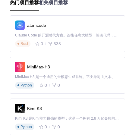
实践指南：从零开始创建主题
热门项目推荐
相关项目推荐
如何将理论转化为实际的主题文件？让我们通过一个循序渐进
的过程，创建你的第一个Cleaver主题。这个过程就像搭建房
atomcode
子，需要先打好基础，再逐步添加细节。
Claude Code 的开源替代方案。连接任意大模型，编辑代码，运行命令，自动验证 — 全自动执行。用 Rust 构建，极致性能。 ｜ An open-source alternative to Claude Code. Connect any LLM, edit code, run commands, and verify changes — autonomously. Built in Rust for speed. Get Started
首先，在项目根目录外创建一个名为"my-first-theme"的文件
夹。这个独立于核心代码的目录结构，可以避免主题文件与Cl
0
535
Rust
eaver源代码混淆。在这个新目录中，创建四个必要文件：lay
out.mustache、template.mustache、style.css和script.js。
接下来，让我们构建基础布局。复制默认layout.mustache的
MiniMax-H3
内容作为起点，然后进行个性化修改。例如，添加自定义导航
按钮或修改页面元数据。Mustache模板中的
{{slides}}
变量
MiniMax H3 是一个通用的全模态生成系统。它支持对由文本、图像、视频和音频组成的多模态上下文进行统一理解，并能生成分辨率高达 2K、时长可达 15 秒的带原生立体声音频的视频。得益于面向任务泛化的系统设计，H3 在预训练阶段就已具备广泛的多模态上下文理解与生成能力，能够出色地执行复杂的多模态指令。
会自动展开为所有幻灯片内容，这是整个布局的核心。
0
0
Python
在template.mustache中，你可以定义单个幻灯片的结构。尝
试添加一个自定义页脚，显示当前幻灯片编号和总页数。使用
{{id}}
和
{{content}}
变量可以分别获取幻灯片ID和内容。
Kimi-K3
样式设计是主题个性的关键。在style.css中，从定义基础颜色
方案开始。Cleaver推荐使用CSS变量来集中管理颜色和尺
Kimi K3 是Kimi能力最强的模型：这是一个拥有 2.8 万亿参数的混合专家（MoE）模型，具备原生视觉理解能力，并支持 100 万 token 的上下文窗口。
寸，这样可以在后续修改时事半功倍。例如：
0
0
Python