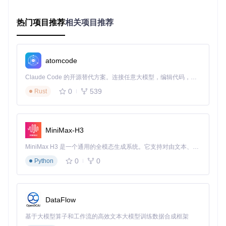
置界面，普通用户难以全面排查和禁用。
用户体验障碍识别
热门项目推荐
相关项目推荐
除了性能和隐私问题，Windows系统还存在一些影响日常使用
体验的设计：
atomcode
上下文菜单复杂化
：右键菜单包含过多不常用选项，影响操
作效率
Claude Code 的开源替代方案。连接任意大模型，编辑代码，运行命令，自动验证 — 全自动执行。用 Rust 构建，极致性能。 ｜ An open-source alternative to Claude Code. Connect any LLM, edit code, run commands, and verify changes — autonomously. Built in Rust for speed. Get Started
任务栏默认设置
：居中对齐、合并方式等默认设置不符合部
0
539
Rust
分用户习惯
文件资源管理器布局
：默认显示"主页"视图而非"此电脑"，
增加操作步骤
系统动画效果
：过度的窗口动画在低配电脑上会导致明显卡
MiniMax-H3
顿
MiniMax H3 是一个通用的全模态生成系统。它支持对由文本、图像、视频和音频组成的多模态上下文进行统一理解，并能生成分辨率高达 2K、时长可达 15 秒的带原生立体声音频的视频。得益于面向任务泛化的系统设计，H3 在预训练阶段就已具备广泛的多模态上下文理解与生成能力，能够出色地执行复杂的多模态指令。
flowchart TD

    A[系统问题诊断] --> B[资源占用评估]

0
0
Python
    A --> C[隐私安全排查]

    A --> D[用户体验识别]

    B --> E[启动项/进程/内存/磁盘]

    C --> F[遥测/广告ID/位置服务]

DataFlow
    D --> G[菜单/任务栏/资源管理器/动画]

    E & F & G --> H[综合问题清单]

基于大模型算子和工作流的高效文本大模型训练数据合成框架