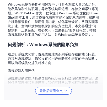
Windows系统在长期使用过程中，往往会积累大量冗余组件、
隐私风险和性能瓶颈，导致系统响应迟缓、存储空间紧张等问
题。Win11Debloat作为一款专注于Windows系统优化的Power
Shell脚本工具，通过模块化清理方案和深度系统调整，帮助用
户移除预装软件、禁用遥测功能、优化系统设置，从而实现系
统加速、空间释放和隐私保护的全方位提升。本文将通过"问
题剖析→工具适配→核心优化→效果验证"四阶段框架，带您
系统掌握这款工具的使用方法，让Windows系统重焕活力。
问题剖析：Windows系统的隐形负担
在进行系统优化前，首先需要准确识别系统存在的核心问题。
通过对系统资源、隐私设置和用户体验三个维度的全面诊断，
可以为后续优化提供精准方向。
系统资源占用评估
系统资源的过度消耗是导致Windows运行缓慢的主要原因。通
过任务管理器和系统设置，我们可以从以下指标判断系统健康
状况：
登录后查看全文
评估指标
健康状态
警告阈值
严重问题
启动项数量
<6个
6-10个
>10个