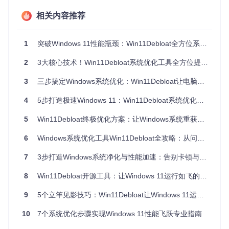
后台进程数
<70个
70-90个
>90个
相关内容推荐
内存占用率
<40%
40%-60%
>60%
磁盘碎片率
<5%
5%-10%
>10%
1
突破Windows 11性能瓶颈：Win11Debloat全方位系统优化指南
当系统出现启动项过多、后台进程频繁占用CPU资源、内存占
2
3大核心技术！Win11Debloat系统优化工具全方位提升电脑性能与安全清理
用持续高位等情况时，即使是配置较高的电脑也会出现明显的
卡顿现象。特别是预装的UWP应用和系统服务，往往在后台持
3
三步搞定Windows系统优化：Win11Debloat让电脑性能起飞
续消耗资源却很少被用户使用。
4
5步打造极速Windows 11：Win11Debloat系统优化完全指南
隐私安全隐患排查
Windows系统默认启用了多项数据收集和个性化推荐功能，这
5
Win11Debloat终极优化方案：让Windows系统重获新生的效率倍增工具
些功能在带来便利的同时也带来了隐私风险：
6
Windows系统优化工具Win11Debloat全攻略：从问题诊断到性能飞跃
遥测数据收集
：系统会定期向微软发送硬件配置、使用习惯
等数据
7
3步打造Windows系统净化与性能加速：告别卡顿与隐私泄露
广告ID跟踪
：通过唯一标识符分析用户行为，推送个性化广
8
Win11Debloat开源工具：让Windows 11运行如飞的系统优化指南
告
位置服务
：多个系统组件默认获取并记录用户位置信息
9
5个立竿见影技巧：Win11Debloat让Windows 11运行如飞
搜索历史记录
：保存用户在开始菜单和文件资源管理器中的
搜索内容
10
7个系统优化步骤实现Windows 11性能飞跃专业指南
这些功能虽然可以通过系统设置手动关闭，但分布在不同的设