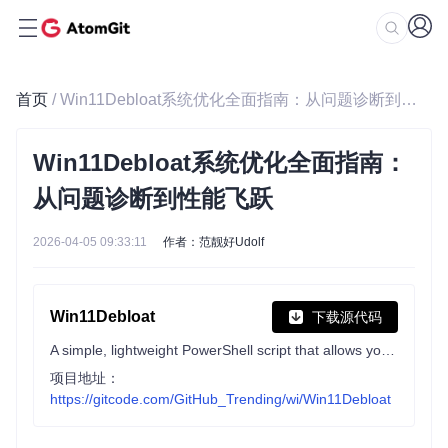
首页
/ Win11Debloat系统优化全面指南：从问题诊断到性能飞跃
Win11Debloat系统优化全面指南：
从问题诊断到性能飞跃
2026-04-05 09:33:11
作者：范靓好Udolf
Win11Debloat
下载源代码
A simple, lightweight PowerShell script that allows you to remove pre-installed apps, disable telemetry, as well as perform various other changes to declutter and customize your Windows experience. Win11Debloat works for both Windows 10 and Windows 11.
项目地址：
https://gitcode.com/GitHub_Trending/wi/Win11Debloat