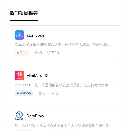
热门项目推荐
atomcode
Claude Code 的开源替代方案。连接任意大模型，编辑代码，运行命令，自动验证 — 全自动执行。用 Rust 构建，极致性能。 ｜ An open-source alternative to Claude Code. Connect any LLM, edit code, run commands, and verify changes — autonomously. Built in Rust for speed. Get Started
0
539
Rust
MiniMax-H3
MiniMax H3 是一个通用的全模态生成系统。它支持对由文本、图像、视频和音频组成的多模态上下文进行统一理解，并能生成分辨率高达 2K、时长可达 15 秒的带原生立体声音频的视频。得益于面向任务泛化的系统设计，H3 在预训练阶段就已具备广泛的多模态上下文理解与生成能力，能够出色地执行复杂的多模态指令。
0
0
Python
DataFlow
基于大模型算子和工作流的高效文本大模型训练数据合成框架