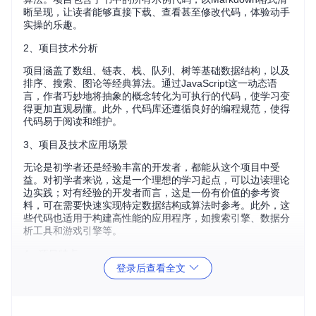
晰呈现，让读者能够直接下载、查看甚至修改代码，体验动手
实操的乐趣。
2、项目技术分析
项目涵盖了数组、链表、栈、队列、树等基础数据结构，以及
排序、搜索、图论等经典算法。通过JavaScript这一动态语
言，作者巧妙地将抽象的概念转化为可执行的代码，使学习变
得更加直观易懂。此外，代码库还遵循良好的编程规范，使得
代码易于阅读和维护。
3、项目及技术应用场景
无论是初学者还是经验丰富的开发者，都能从这个项目中受
益。对初学者来说，这是一个理想的学习起点，可以边读理论
边实践；对有经验的开发者而言，这是一份有价值的参考资
料，可在需要快速实现特定数据结构或算法时参考。此外，这
些代码也适用于构建高性能的应用程序，如搜索引擎、数据分
析工具和游戏引擎等。
4、项目特点
配套图书
：与专业出版物紧密结合，确保内容的严谨性和实
登录后查看全文
用性。
实践导向
：每个数据结构和算法都有对应的实现，便于实际
操作。