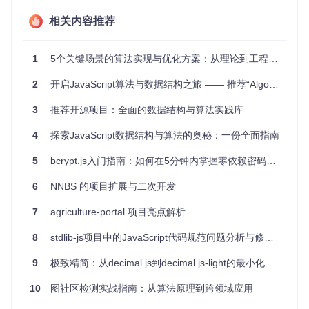
开放源代码
：鼓励社区参与，允许贡献者提交修正和更新。
易于获取
相关内容推荐
：提供绿色按钮一键下载或使用Git克隆到本地。
总之，无论您是希望巩固基础知识，还是寻找JavaScript环境
下的数据结构和算法实现，《JavaScript数据结构与算法》的
1
5个关键场景的算法实现与优化方案：从理论到工程落地指南
开源项目都是不容错过的选择。现在就加入，开启您的编码探
索之旅吧！
2
开启JavaScript算法与数据结构之旅 —— 推荐“Algorithms & Data Structures in JavaScript”项目
3
推荐开源项目：全面的数据结构与算法实践库
4
探索JavaScript数据结构与算法的奥秘：一份全面指南
5
bcrypt.js入门指南：如何在5分钟内掌握零依赖密码加密的终极技巧
6
NNBS 的项目扩展与二次开发
7
agriculture-portal 项目亮点解析
8
stdlib-js项目中的JavaScript代码规范问题分析与修复建议
9
极致精简：从decimal.js到decimal.js-light的最小化指南
10
图社区检测实战指南：从算法原理到跨领域应用