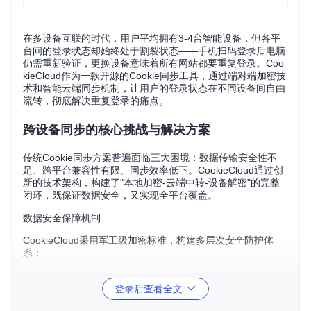
在多设备互联的时代，用户平均拥有3-4台智能设备，但各平
台间的登录状态却始终处于割裂状态——手机扫码登录后电脑
仍需重新验证，更换设备意味着所有网站都要重复登录。Coo
kieCloud作为一款开源的Cookie同步工具，通过端对端加密技
术和智能云端同步机制，让用户的登录状态在不同设备间自由
流转，彻底解决重复登录的痛点。
跨设备同步的核心挑战与解决方案
传统Cookie同步方案普遍面临三大困境：数据传输安全性不
足、跨平台兼容性有限、同步效率低下。CookieCloud通过创
新的技术架构，构建了"本地加密-云端中转-设备解密"的完整
闭环，既保证数据安全，又实现全平台覆盖。
数据安全保障机制
CookieCloud采用军工级加密标准，构建多层次安全防护体
系：
端对端加密
：用户数据在离开设备前即完成加密，服务器仅
登录后查看全文
存储密文
本地密钥管理
：解密密钥完全由用户掌控，任何第三方（包