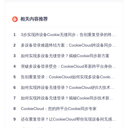
括服务器管理员）无法获取原始数据
加密传输通道
：采用TLS 1.3协议确保数据在传输过程中不
被窃听或篡改
相关内容推荐
全平台兼容架构
相比传统同步工具的平台限制，CookieCloud实现了真正的全
场景覆盖：
1
3步实现跨设备Cookie无缝同步：告别重复登录的终极解决方案
浏览器支持
：兼容Chrome、Firefox、Edge等主流浏览器
2
多设备登录难题终结方案：CookieCloud跨设备同步技术突破与实践指南
设备类型
：桌面电脑、笔记本、移动设备无缝衔接
3
操作系统
如何实现多设备无缝登录？揭秘Cookie同步新方案
：Windows、macOS、Linux、Android、iOS全平
台适配
4
突破多设备登录壁垒：CookieCloud革新跨平台身份同步体验
CookieCloud工作原理深度解析
5
告别重复登录：CookieCloud如何实现多设备Cookie无缝同步
CookieCloud的核心价值在于其创新的同步架构，通过三个关
6
如何实现跨设备无缝登录？CookieCloud的5大技术突破
键环节实现登录状态的跨设备流转。
7
如何实现跨设备无缝登录？揭秘Cookie同步技术新方案
8
CookieCloud：您的跨平台Cookie同步专家
数据加密上传流程
当用户在浏览器中安装CookieCloud插件后，系统会自动执行
9
还在重复登录？让CookieCloud帮你实现设备间无感身份流转
以下操作：