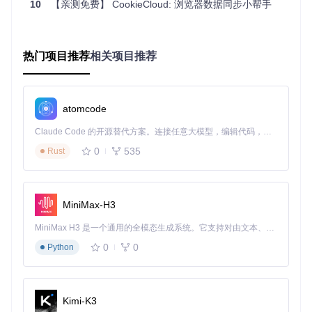
10
【亲测免费】 CookieCloud: 浏览器数据同步小帮手
插件定期扫描浏览器Cookie存储区域
采用AES-256算法对Cookie数据进行本地加密
通过加密通道将密文数据上传至CookieCloud云端
云端数据处理机制
热门项目推荐
相关项目推荐
云端服务器在整个流程中扮演"数据中转站"角色：
不解析任何用户数据，仅负责密文的存储与转发
atomcode
采用分布式存储架构确保数据可靠性
支持增量同步算法，仅传输变更数据块
Claude Code 的开源替代方案。连接任意大模型，编辑代码，运行命令，自动验证 — 全自动执行。用 Rust 构建，极致性能。 ｜ An open-source alternative to Claude Code. Connect any LLM, edit code, run commands, and verify changes — autonomously. Built in Rust for speed. Get Started
多设备数据分发流程
0
535
Rust
其他设备获取同步数据时，需经过以下验证与解密步骤：
设备通过身份验证后请求数据
云端将对应密文数据下发至目标设备
MiniMax-H3
本地插件使用用户密钥解密数据
MiniMax H3 是一个通用的全模态生成系统。它支持对由文本、图像、视频和音频组成的多模态上下文进行统一理解，并能生成分辨率高达 2K、时长可达 15 秒的带原生立体声音频的视频。得益于面向任务泛化的系统设计，H3 在预训练阶段就已具备广泛的多模态上下文理解与生成能力，能够出色地执行复杂的多模态指令。
将解密后的Cookie注入浏览器存储
0
0
Python
四大核心功能模块详解
智能同步策略引擎
Kimi-K3
CookieCloud提供三种灵活的同步模式，可在
api/utils/
配置文