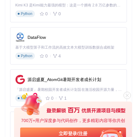
件中自定义：
Kimi K3 是Kimi能力最强的模型：这是一个拥有 2.8 万亿参数的混合专家（MoE）模型，具备原生视觉理解能力，并支持 100 万 token 的上下文窗口。
0
0
Python
定时同步
：支持15分钟至24小时的自定义时间间隔
触发式同步
：检测到Cookie变化时自动同步
手动同步
：用户点击插件图标即可立即触发
多语言SDK支持
DataFlow
为满足开发者需求，项目提供完整的多语言解密工具包：
基于大模型算子和工作流的高效文本大模型训练数据合成框架
Python实现：
examples/fixediv/python/
0
4
Python
Node.js版本：
examples/fixediv/nodejs/
Java开发工具：
examples/fixediv/java/
Go语言实现：
examples/fixediv/go/
浏览器插件双版本方案
源启盛夏_AtomGit暑期开发者成长计划
项目提供两种插件版本以适应不同需求：
「源启盛夏」暑期校园开发者成长计划旨在激活校园开源力量，通过积分激励、认证扶持、资源倾斜等形式，引导高校组织和开发者完成「入驻 — 建项目 — 做贡献 — 获认证 — 得资源」的完整闭环。无论你是想带领社团入驻平台的组织者，还是希望用代码贡献证明自己的开发者，都能在这里找到属于你的成长路径。
现代版
：
ext/
基于WXT框架开发，支持最新浏览器特性
0
1
Markdown
兼容版
：
extension/
采用传统架构，适配旧版浏览器
多样化部署选项
CookieCloud提供灵活的部署方案：
700万+用户深度参与代码创作，更多精彩内容等你共创
py-xiaozhi
Docker容器化
：
docker/
目录提供一键部署脚本
基于Python的Xiaozhi AI，适用于想要完整Xiaozhi体验而无需拥有专用硬件的用户。
立即登录/注册
传统服务器
：
api/
目录包含Node.js服务端代码