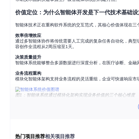
价值定位：为什么智能体开发是下一代技术基础设
智能体技术正在重构软件系统的交互范式，其核心价值体现在三
效率倍增效应
通过多智能体协作将传统需要人工完成的复杂任务自动化，典型场
容创作全流程从2周压缩至1天。
决策质量提升
智能体系统能够整合多源数据进行深度分析，在医疗诊断、金融风
业务流程重构
模块化智能体架构支持业务流程的灵活重组，企业可快速响应市场
图1：智能体系统通过模块化架构实现业务价值的三个核心维度
技术原理：智能体系统的核心能力模块解析
HelloAgent框架采用分层架构设计，将智能体能力分解为五
信息获取模块
热门项目推荐
实时数据采集
相关项目推荐
：支持100+数据源接入，包括学术数据库、新