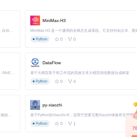
MiniMax-H3
Claude Code 的开源替代方案。连接任意大模型，编辑代码，运行命令，自动验证 — 全自动执行。用 Rust 构建，极致性能。 ｜ An open-source alternative to Claude Code. Connect any LLM, edit code, run commands, and verify changes — autonomously. Built in Rust for speed. Get Started
%+
0
0
Python
式调整工作
DataFlow
Kimi K3 是Kimi能力最强的模型：这是一个拥有 2.8 万亿参数的混合专家（MoE）模型，具备原生视觉理解能力，并支持 100 万 token 的上下文窗口。
基于大模型算子和工作流的高效文本大模型训练数据合成框架
0
4
Python
py-xiaozhi
「源启盛夏」暑期校园开发者成长计划旨在激活校园开源力量，通过积分激励、认证扶持、资源倾斜等形式，引导高校组织和开发者完成「入驻 — 建项目 — 做贡献 — 获认证 — 得资源」的完整闭环。无论你是想带领社团入驻平台的组织者，还是希望用代码贡献证明自己的开发者，都能在这里找到属于你的成长路径。
0
1
Python
7