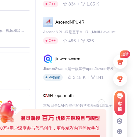
834
1.65 K
C++
AscendNPU-IR
MiniMax H3 是一个通用的全模态生成系统。它支持对由文本、图像、视频和音频组成的多模态上下文进行统一理解，并能生成分辨率高达 2K、时长可达 15 秒的带原生立体声音频的视频。得益于面向任务泛化的系统设计，H3 在预训练阶段就已具备广泛的多模态上下文理解与生成能力，能够出色地执行复杂的多模态指令。
AscendNPU-IR是基于MLIR（Multi-Level Intermediate Representation）构建的，面向昇腾亲和算子编译时使用的中间表示，提供昇腾完备表达能力，通过编译优化提升昇腾AI处理器计算效率，支持通过生态框架使能昇腾AI处理器与深度调优
496
336
C++
邀请
jiuwenswarm
JiuwenSwarm 是一款基于openJiuwen开发的智能AI Agent，它能够将大语言模型的强大能力，通过你日常使用的各类通讯应用，直接延伸至你的指尖。
3.15 K
841
Python
ops-math
客
本项目是CANN提供的数学类基础计算算子库，实现网络在NPU上加速计算。
服
1.24 K
1.36 K
C++
基于Python的Xiaozhi AI，适用于想要完整Xiaozhi体验而无需拥有专用硬件的用户。
00万+用户深度参与代码创作，更多精彩内容等你共创
deveco-code