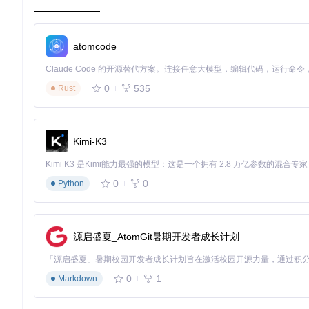
智能过滤机制
：基于语义相似度的内容筛选，准确率达92%
批量处理能力
：单实例支持每秒300+文档的并行下载与解析
深度分析模块
多模态内容理解
：支持文本、表格、图像等混合内容解析
atomcode
知识图谱构建
：自动抽取实体关系，构建领域知识网络
趋势预测引擎
：基于时序分析的技术发展趋势预测，准确率85
内容生成模块
0
535
Rust
风格自适应写作
：支持学术、营销、技术文档等12种文体风格
多语言支持
：实时翻译30+种语言，保持专业术语一致性
结构化输出
：自动生成符合期刊要求的论文格式，减少90%格
质量验证模块
Kimi-K3
引用格式校验
：支持GB/T 7714、APA等15种引用格式检查
内容原创性检测
：本地部署的查重引擎，避免数据隐私泄露
元数据验证
：确保文档元信息完整，符合知识管理标准
0
0
Python
图2：HelloAgent框架的四大核心能力模块及交互界面
源启盛夏_AtomGit暑期开发者成长计划
实践路径：开发环境全景搭建
环境准备清单
0
1
Markdown
基础环境
：Python 3.8+，Docker 20.10+，Git
硬件要求
：最低8GB内存，推荐16GB以上，SSD存储≥100GB
网络配置
：需开放8000-9000端口，确保MCP服务通信