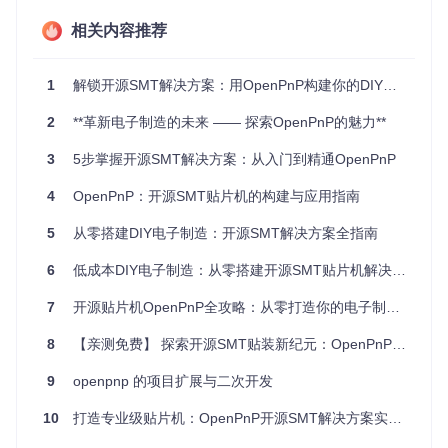
相关内容推荐
OpenPnP的技术架构就像一套精密的乐高积木，每个模块既
独立又能无缝协作。通过深入研究其源码结构，我发现这种设
计背后蕴含着深刻的工程思考。
1
解锁开源SMT解决方案：用OpenPnP构建你的DIY贴片机
核心技术栈剖析
2
**革新电子制造的未来 —— 探索OpenPnP的魅力**
模
技术实现
创新点
行业对比
块
3
5步掌握开源SMT解决方案：从入门到精通OpenPnP
运
动
自适应运动
比GRBL更适合SM
Java + GCo
4
OpenPnP：开源SMT贴片机的构建与应用指南
de解析器
控
规划算法
T场景的轨迹优化
制
5
从零搭建DIY电子制造：开源SMT解决方案全指南
视
OpenCV +
6
低成本DIY电子制造：从零搭建开源SMT贴片机解决方案
觉
多阶段图像
内置模板匹配精度
自定义Pipeli
系
处理流水线
达0.01mm级
ne
7
开源贴片机OpenPnP全攻略：从零打造你的电子制造自动化系统
统
硬
8
【亲测免费】 探索开源SMT贴装新纪元：OpenPnP项目深度解析
件
统一设备模
支持20+种摄像头和
SPI接口层
抽
型
30+种运动控制器
9
openpnp 的项目扩展与二次开发
象
10
打造专业级贴片机：OpenPnP开源SMT解决方案实战指南
任
务
智能错误恢
较传统PLC控制减
有限状态机