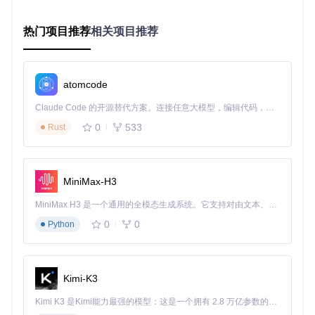
调
复机制
少30%停机时间
度
热门项目推荐
相关项目推荐
图1：OpenPnP生成的PCB面板贴片规划图，展示了多板同时
贴装的优化布局
atomcode
技术选型的决策逻辑
Claude Code 的开源替代方案。连接任意大模型，编辑代码，运行命令，自动验证 — 全自动执行。用 Rust 构建，极致性能。 ｜ An open-source alternative to Claude Code. Connect any LLM, edit code, run commands, and verify changes — autonomously. Built in Rust for speed. Get Started
OpenPnP选择Java作为主力开发语言常被质疑，但深入分析
0
533
Rust
后会发现其中的合理性：
跨平台兼容性
：确保Windows、Linux和macOS都能稳定运
行
MiniMax-H3
丰富的GUI库
：Swing提供直观的操作界面，降低使用门槛
成熟的生态系统
：大量现成的硬件通信库加速开发
MiniMax H3 是一个通用的全模态生成系统。它支持对由文本、图像、视频和音频组成的多模态上下文进行统一理解，并能生成分辨率高达 2K、时长可达 15 秒的带原生立体声音频的视频。得益于面向任务泛化的系统设计，H3 在预训练阶段就已具备广泛的多模态上下文理解与生成能力，能够出色地执行复杂的多模态指令。
🛠️
工程师视角
：在src/main/java/org/openpnp/vision/pipel
0
0
Python
ine目录下，可以发现OpenPnP将图像处理分解为可组合的
Stage组件，这种设计使视觉算法调试变得异常高效。
Kimi-K3
三、场景化应用指南：从实验室到生产线的蜕变
Kimi K3 是Kimi能力最强的模型：这是一个拥有 2.8 万亿参数的混合专家（MoE）模型，具备原生视觉理解能力，并支持 100 万 token 的上下文窗口。
OpenPnP的应用场景远比想象的更广泛。我曾帮助一家小型