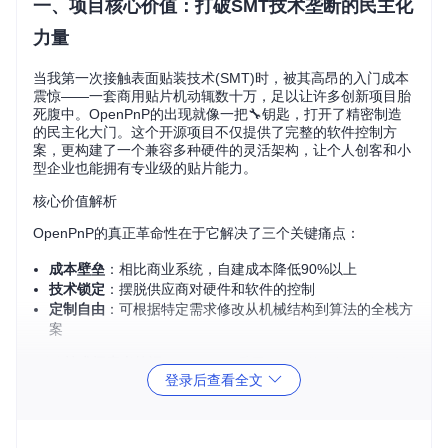
一、项目核心价值：打破SMT技术垄断的民主化
力量
当我第一次接触表面贴装技术(SMT)时，被其高昂的入门成本
震惊——一套商用贴片机动辄数十万，足以让许多创新项目胎
死腹中。OpenPnP的出现就像一把🔧钥匙，打开了精密制造
的民主化大门。这个开源项目不仅提供了完整的软件控制方
案，更构建了一个兼容多种硬件的灵活架构，让个人创客和小
型企业也能拥有专业级的贴片能力。
核心价值解析
OpenPnP的真正革命性在于它解决了三个关键痛点：
成本壁垒
：相比商业系统，自建成本降低90%以上
技术锁定
：摆脱供应商对硬件和软件的控制
定制自由
：可根据特定需求修改从机械结构到算法的全栈方
案
💡
技术探索者笔记
：OpenPnP采用GPLv3许可证，确保所
登录后查看全文
有创新都能回馈社区。这种开放模式催生出丰富的硬件适
配方案，从DIY桌面设备到半工业级系统应有尽有。
二、技术架构解析：模块化设计的工程智慧