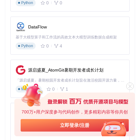
0
0
传感器公司将其从手工焊接升级为OpenPnP自动化生产，三
Python
个月内良率提升至99.2%，人力成本降低60%。
非传统应用场景探索
教育科研
：大学实验室用于微电子课程的实践教学
DataFlow
艺术装置
：艺术家用来在非平面载体上精确放置电子元件
航天创客
：DIY卫星项目中组装定制化电路板
基于大模型算子和工作流的高效文本大模型训练数据合成框架
医疗设备
：小批量生产特种医疗传感器
0
4
Python
实战部署流程
完成硬件组装后→系统将自动引导你完成校准流程：
相机标定
：通过棋盘格图案建立像素与物理尺寸的映射
源启盛夏_AtomGit暑期开发者成长计划
吸嘴校准
：使用专用校准片确保吸嘴垂直精度
「源启盛夏」暑期校园开发者成长计划旨在激活校园开源力量，通过积分激励、认证扶持、资源倾斜等形式，引导高校组织和开发者完成「入驻 — 建项目 — 做贡献 — 获认证 — 得资源」的完整闭环。无论你是想带领社团入驻平台的组织者，还是希望用代码贡献证明自己的开发者，都能在这里找到属于你的成长路径。
** feeder配置**：根据元件类型选择合适的送料器模型
首件测试
：生成测试程序验证贴装精度
0
1
Markdown
💡
生产技巧
：在复杂PCB贴装前，先用src/main/resource
s/samples/pnp-test/中的测试板验证系统。这些样本文件
包含各种常见封装，是理想的调试工具。
700万+用户深度参与代码创作，更多精彩内容等你共创
py-xiaozhi
四、生态拓展方向：构建开源制造的未来
基于Python的Xiaozhi AI，适用于想要完整Xiaozhi体验而无需拥有专用硬件的用户。
立即登录/注册
0
1
Python
OpenPnP的生态系统正以惊人速度扩张，这不仅体现在代码