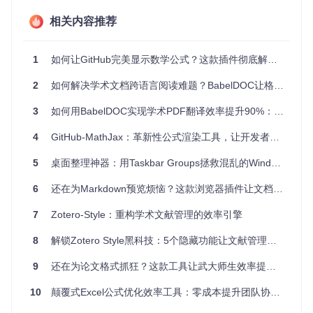
GitHub装上了一双"数学之眼"，让你能够轻松看透那些曾经令
相关内容推荐
人头疼的数学表达式。无论是学习新的算法、阅读学术论文，
还是与同事分享技术文档，它都能让数学公式的呈现变得清
晰、专业，从而大大提升你的工作和学习效率。
1
如何让GitHub完美显示数学公式？这款插件彻底解决你的烦恼
三、创新功能：让公式交互更智能
2
如何解决学术文档跨语言阅读难题？BabelDOC让格式保留翻译效率提升5倍
1. 实时智能渲染，公式秒变清晰
3
如何用BabelDOC实现学术PDF翻译效率提升90%：从技术原理到实战指南
当你打开包含LaTeX公式的GitHub页面时，工具会自动启动，
4
GitHub-MathJax：革新性公式渲染工具，让开发者告别LaTeX代码混乱
实时将公式代码渲染成清晰的数学符号。不管是简单的
a^2 +
b^2 = c^2
，还是复杂的
\frac{\partial L}{\partial
5
桌面整理神器：用Taskbar Groups拯救混乱的Windows任务栏
w} = \frac{1}{m} X^T (h_\theta(X) - y)
，都能瞬间
清晰呈现。
6
还在为Markdown预览烦恼？这款浏览器插件让文档查看效率提升300%
2. 右键菜单交互，操作得心应手
7
Zotero-Style：重构学术文献管理的效率引擎
右键点击任意公式，就能调出功能丰富的菜单。你可以轻松调
整公式大小，让它更符合你的阅读习惯；也可以随时查看原始
8
解锁Zotero Style黑科技：5个隐藏功能让文献管理效率翻倍
的LaTeX代码，方便你复制和编辑；还能进行各种个性化设
置，让公式显示效果更合心意。
9
还在为论文格式抓狂？这款工具让武大师生效率提升300%
3. 全面兼容，轻松应对各种场景
10
颠覆式Excel公式优化效率工具：零成本提升团队协作效率
无论是GitHub仓库里的Markdown文档，还是Gist页面，这款