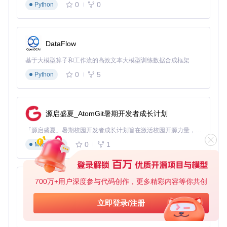
0
0
Python
升了一个档次。
DataFlow
五、技术解析：小小插件背后的大奥秘
基于大模型算子和工作流的高效文本大模型训练数据合成框架
这款工具的核心在于集成了强大的MathJax库。在项目的
Math
0
5
Python
Jax/
目录下，你可以找到各种关键的组件。其中，
MathJax/
extensions/
目录包含了丰富的数学符号和功能扩展，让工具
能够支持各种复杂的公式；
MathJax/jax/
目录则负责处理Te
X输入和HTML输出的转换，确保公式能够准确、高效地渲染
出来。
源启盛夏_AtomGit暑期开发者成长计划
「源启盛夏」暑期校园开发者成长计划旨在激活校园开源力量，通过积分激励、认证扶持、资源倾斜等形式，引导高校组织和开发者完成「入驻 — 建项目 — 做贡献 — 获认证 — 得资源」的完整闭环。无论你是想带领社团入驻平台的组织者，还是希望用代码贡献证明自己的开发者，都能在这里找到属于你的成长路径。
六、使用指南：三步完成智能渲染配置
0
1
Markdown
第一步：获取工具
你可以通过克隆仓库来获取这款工具，仓库地址是 https://gitc
ode.com/gh_mirrors/gi/github-mathjax。
700万+用户深度参与代码创作，更多精彩内容等你共创
py-xiaozhi
第二步：安装配置
基于Python的Xiaozhi AI，适用于想要完整Xiaozhi体验而无需拥有专用硬件的用户。
立即登录/注册
按照仓库中的说明进行安装和简单配置，过程非常简单，即使
0
1
Python
你不是技术高手也能轻松完成。