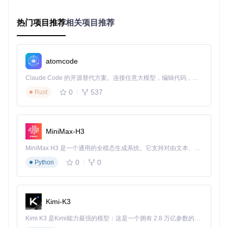
工具都能完美支持。不管你是在阅读别人的项目，还是自己编
写文档，它都能让数学公式的展示变得轻而易举。
热门项目推荐
相关项目推荐
四、应用场景：五种场景下的最佳使用姿势
场景一：学术论文阅读
atomcode
小王是一名计算机专业的研究生，经常需要在GitHub上阅读国
Claude Code 的开源替代方案。连接任意大模型，编辑代码，运行命令，自动验证 — 全自动执行。用 Rust 构建，极致性能。 ｜ An open-source alternative to Claude Code. Connect any LLM, edit code, run commands, and verify changes — autonomously. Built in Rust for speed. Get Started
外的学术论文。以前，面对论文中大量的数学公式，他总是看
得一头雾水。自从使用了这款工具，那些复杂的公式变得清晰
0
537
Rust
易懂，他的阅读效率提高了不少，很快就能抓住论文的核心思
想。
场景二：算法学习与研究
MiniMax-H3
小李正在学习机器学习算法，GitHub上有很多优秀的开源项目
MiniMax H3 是一个通用的全模态生成系统。它支持对由文本、图像、视频和音频组成的多模态上下文进行统一理解，并能生成分辨率高达 2K、时长可达 15 秒的带原生立体声音频的视频。得益于面向任务泛化的系统设计，H3 在预训练阶段就已具备广泛的多模态上下文理解与生成能力，能够出色地执行复杂的多模态指令。
和教程。但算法中涉及的数学公式常常让他望而却步。有了这
款渲染神器，他能够轻松理解各种算法公式，如梯度下降公式
0
0
Python
\theta = \theta - \alpha \nabla_\theta J(\thet
a)
，学习进度大大加快。
场景三：教学资料分享
Kimi-K3
张老师经常在GitHub上分享自己的教学资料，其中包含大量的
数学公式。使用这款工具后，学生们能够清晰地看到公式，学
Kimi K3 是Kimi能力最强的模型：这是一个拥有 2.8 万亿参数的混合专家（MoE）模型，具备原生视觉理解能力，并支持 100 万 token 的上下文窗口。
习起来更加轻松。张老师也表示，工具让他的教学资料质量提