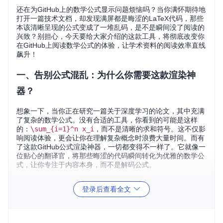
还在为GitHub上的数学公式显示问题烦恼吗？当你满怀期待地
打开一篇技术文档，却发现满屏都是晦涩的LaTeX代码，那些
本该清晰呈现的公式变成了一堆乱码，是不是瞬间没了阅读的
兴致？别担心，今天要给大家介绍的这款工具，将彻底改变你
在GitHub上阅读数学公式的体验，让学术资料的阅读效率直线
飙升！
一、告别公式混乱：为什么你需要这款渲染神
器？
想象一下，当你正在研究一篇关于深度学习的论文，其中充满
了复杂的数学公式。没有合适的工具，你看到的可能是这样
的：
\sum_{i=1}^n x_i
，而不是清晰的求和符号。这不仅影
响阅读体验，更会让你在理解复杂概念时浪费大量时间。而有
了这款GitHub公式渲染神器，一切都变得不一样了。它就像一
位贴心的翻译官，将那些晦涩的代码瞬间转化为优雅的数学公
式，让你专注于内容本身，而不是解码公式。
二、核心价值：不止于"显示"，更在于"提升效
登录后查看全文
率"
这款工具的核心价值远不止于简单地显示公式。它就像给你的