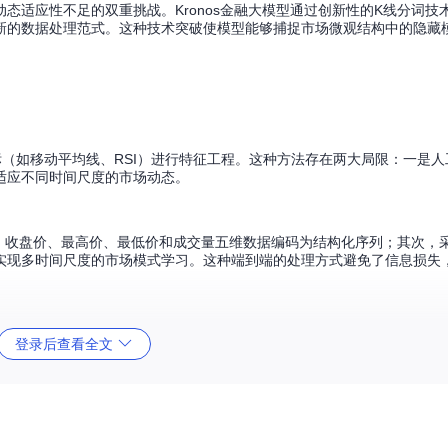
态适应性不足的双重挑战。Kronos金融大模型通过创新性的K线分词技
新的数据处理范式。这种技术突破使模型能够捕捉市场微观结构中的隐藏
（如移动平均线、RSI）进行特征工程。这种方法存在两大局限：一是人
适应不同时间尺度的市场动态。
价、收盘价、最高价、最低价和成交量五维数据编码为结构化序列；其次，采用
机制实现多时间尺度的市场模式学习。这种端到端的处理方式避免了信息损失
本量1,200,000条）
登录后查看全文
2024年7月至2025年5月的回测中展现出稳定的超额收益能力。累计收益