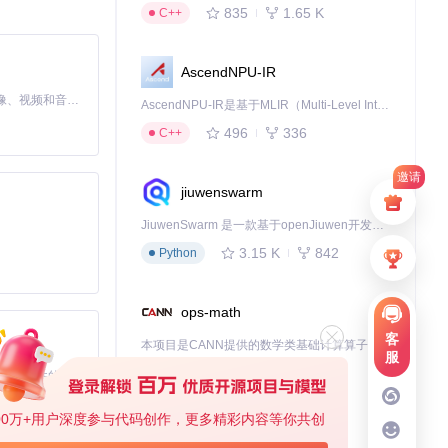
835
1.65 K
C++
AscendNPU-IR
MiniMax H3 是一个通用的全模态生成系统。它支持对由文本、图像、视频和音频组成的多模态上下文进行统一理解，并能生成分辨率高达 2K、时长可达 15 秒的带原生立体声音频的视频。得益于面向任务泛化的系统设计，H3 在预训练阶段就已具备广泛的多模态上下文理解与生成能力，能够出色地执行复杂的多模态指令。
AscendNPU-IR是基于MLIR（Multi-Level Intermediate Representation）构建的，面向昇腾亲和算子编译时使用的中间表示，提供昇腾完备表达能力，通过编译优化提升昇腾AI处理器计算效率，支持通过生态框架使能昇腾AI处理器与深度调优
序列模型（如LS
496
336
C++
邀请
jiuwenswarm
JiuwenSwarm 是一款基于openJiuwen开发的智能AI Agent，它能够将大语言模型的强大能力，通过你日常使用的各类通讯应用，直接延伸至你的指尖。
3.15 K
842
Python
ops-math
化私募利用Kro
客
本项目是CANN提供的数学类基础计算算子库，实现网络在NPU上加速计算。
服
1.24 K
1.36 K
C++
基于Python的Xiaozhi AI，适用于想要完整Xiaozhi体验而无需拥有专用硬件的用户。
握短期交易机会。
00万+用户深度参与代码创作，更多精彩内容等你共创
deveco-code