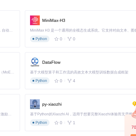
能力。
MiniMax-H3
Claude Code 的开源替代方案。连接任意大模型，编辑代码，运行命令，自动验证 — 全自动执行。用 Rust 构建，极致性能。 ｜ An open-source alternative to Claude Code. Connect any LLM, edit code, run commands, and verify changes — autonomously. Built in Rust for speed. Get Started
0
0
Python
s模型准确预测了价格转折点，为高频交易策略提供了有效信号。对比传统时间
上提升了22.5%。
5.08）
DataFlow
Kimi K3 是Kimi能力最强的模型：这是一个拥有 2.8 万亿参数的混合专家（MoE）模型，具备原生视觉理解能力，并支持 100 万 token 的上下文窗口。
基于大模型算子和工作流的高效文本大模型训练数据合成框架
0
4
Python
日更新的全市场行情数据和至少8GB显存的GPU支持。在实际应用中，某量
撤降低了3.8个百分点。
py-xiaozhi
「源启盛夏」暑期校园开发者成长计划旨在激活校园开源力量，通过积分激励、认证扶持、资源倾斜等形式，引导高校组织和开发者完成「入驻 — 建项目 — 做贡献 — 获认证 — 得资源」的完整闭环。无论你是想带领社团入驻平台的组织者，还是希望用代码贡献证明自己的开发者，都能在这里找到属于你的成长路径。
统提供多时间周期（5分钟/1小时/日线）的预测结果，帮助非专业用户把
0
1
Python
均提升了12.7%。
7