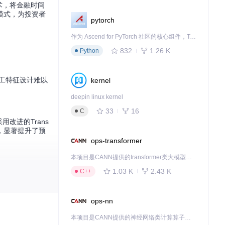
术，将金融时间
模式，为投资者
pytorch
作为 Ascend for PyTorch 社区的核心组件，TorchNPU 是昇腾专为 PyTorch 打造的深度学习适配插件，使 PyTorch 框架能够直接调用昇腾 NPU，为开发者提供昇腾 AI 处理器的超强算力。
832
1.26 K
Python
工特征设计难以
kernel
deepin linux kernel
33
16
C
改进的Trans
，显著提升了预
ops-transformer
本项目是CANN提供的transformer类大模型算子库，实现网络在NPU上加速计算。
1.03 K
2.43 K
C++
ops-nn
本项目是CANN提供的神经网络类计算算子库，实现网络在NPU上加速计算。
曲线显示，模型不