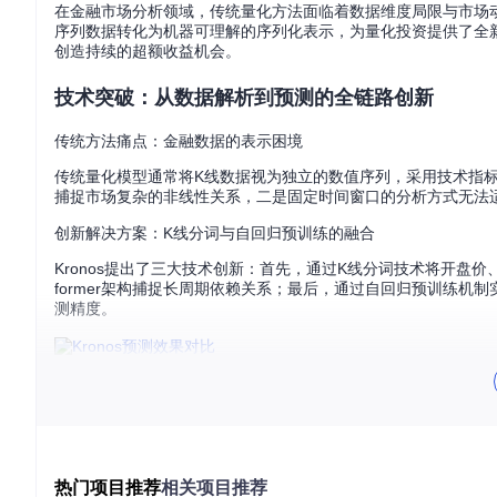
在金融市场分析领域，传统量化方法面临着数据维度局限与市场动
序列数据转化为机器可理解的序列化表示，为量化投资提供了全
创造持续的超额收益机会。
技术突破：从数据解析到预测的全链路创新
传统方法痛点：金融数据的表示困境
传统量化模型通常将K线数据视为独立的数值序列，采用技术指标
捕捉市场复杂的非线性关系，二是固定时间窗口的分析方式无法
创新解决方案：K线分词与自回归预训练的融合
Kronos提出了三大技术创新：首先，通过K线分词技术将开盘
former架构捕捉长周期依赖关系；最后，通过自回归预训练
测精度。
数据来源：沪深300成分股5分钟K线数据（2024.01-2024.12，样
实践验证：严谨测试环境下的性能表现
回测收益分析
热门项目推荐
相关项目推荐
在严格控制交易成本（双边0.15%）的条件下，Kronos模型在