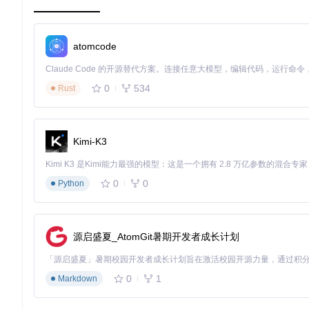
仅跑赢沪深300指数，且在极端市场条件下表现出更强的抗风险
数据来源：A股市场回测（2024.07-2025.05，调仓频率：每日）
atomcode
多场景应用验证
0
534
Rust
在港股阿里巴巴（09988）的5分钟K线数据测试中，Krono
TM），Kronos在方向预测准确率上提升了18.3%，在波动率预测
数据来源：阿里巴巴港股（09988）5分钟K线数据（2025.01-202
Kimi-K3
应用拓展：从策略开发到风险控制的全场景覆盖
0
0
Python
机构级投资决策系统
Kronos适用于管理规模1亿元以上的投资组合，实施条件包括每
nos构建的多因子模型，使组合年化收益率提升了6.2%，最大回
源启盛夏_AtomGit暑期开发者成长计划
个人投资者分析工具
通过webui界面，个人投资者可实现零代码的市场预测分析。系
0
1
Markdown
用户反馈显示，使用Kronos辅助决策的个人投资者，其交易胜率平
部署指南