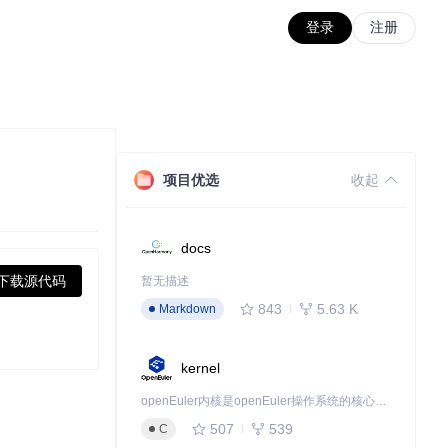
登录
注册
项目优选
收起
docs
下载源代码
暂无描述
843
5.63 K
Markdown
kernel
openEuler内核是openEuler操作系统的核心，既是系统性能与稳定性的基石，也是连接处理器、设备与服务的桥梁。
507
539
C