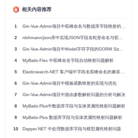
具体到代码层面，问题出现在table.vue.tpl模板文件中。当用
相关内容推荐
户触发排序事件时，前端获取的prop参数保持了驼峰格式，而
直接将其传递给后端，导致数据库无法识别对应的字段名。
1
Gin-Vue-Admin项目中驼峰命名与数据库字段映射的排序问题解析
解决方案
2
nlohmann/json库中实现JSON字段名蛇形命名与驼峰命名的映射
解决这个问题的关键在于在前端进行命名规范的转换。具体实
现方案是在sortChange方法中添加一个正则表达式替换，将驼
3
Gin-Vue-Admin项目中Model字符字段的GORM Size优化实践
峰命名转换为下划线命名：
4
MyBatis-Flex 中驼峰命名字段自动映射问题解析
const
sortChange
 = (
{ prop, order }
) => {

5
Elasticsearch-NET 客户端中字段名驼峰命名的兼容性问题解析
  prop = prop.
replace
(
/[A-Z]/g
, 
match
 =>
`_
${match.toLowe
  searchInfo.
value
.
sort
 = prop

6
Gin-Vue-Admin项目中模板函数映射的实现与优化
  searchInfo.
value
.
order
 = order

getTableData
()

7
Gin-Vue-Admin项目中路由参数解析问题的分析与解决
8
MyBatis-Plus中数据库字段与实体类属性映射问题解析
这段代码的工作原理是：
9
MyBatis-Plus 数据库字段与实体类属性映射问题解析
使用正则表达式匹配所有大写字母
将每个大写字母替换为"_小写字母"的形式
10
Dapper.NET 中处理数据库字段与模型属性映射问题
例如"createTime"会被转换为"create_time"