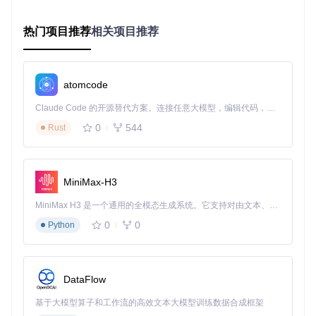
最佳实践建议
热门项目推荐
相关项目推荐
在实际项目开发中，处理这类命名规范差异时，建议考虑以下
几点：
统一命名规范
：在项目初期就确定前后端的命名规范，保
atomcode
持一致性
Claude Code 的开源替代方案。连接任意大模型，编辑代码，运行命令，自动验证 — 全自动执行。用 Rust 构建，极致性能。 ｜ An open-source alternative to Claude Code. Connect any LLM, edit code, run commands, and verify changes — autonomously. Built in Rust for speed. Get Started
自动化转换
：在前后端交互的关键节点(如API网关)实现自
动转换
0
544
Rust
文档记录
：在项目文档中明确记录命名规范转换规则
测试覆盖
：为这类边界情况编写专门的测试用例
MiniMax-H3
总结
MiniMax H3 是一个通用的全模态生成系统。它支持对由文本、图像、视频和音频组成的多模态上下文进行统一理解，并能生成分辨率高达 2K、时长可达 15 秒的带原生立体声音频的视频。得益于面向任务泛化的系统设计，H3 在预训练阶段就已具备广泛的多模态上下文理解与生成能力，能够出色地执行复杂的多模态指令。
Gin-Vue-Admin框架中的这个排序问题展示了前后端分离架构
0
0
中一个典型的技术挑战。通过分析问题本质并实施合理的解决
Python
方案，我们不仅修复了当前的功能缺陷，也为处理类似问题提
供了参考模式。在现代化全栈开发中，理解并妥善处理这类规
范差异是保证系统稳定运行的重要一环。
DataFlow
基于大模型算子和工作流的高效文本大模型训练数据合成框架
gin-vue-admin
下载源代码