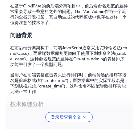
在基于Gin和Vue的前后端分离项目中，前后端命名规范的差异
常常会导致一些意料之外的问题。Gin-Vue-Admin作为一个流
行的全栈开发框架，其自动生成的代码模板中也存在这样一个
值得注意的技术细节。
问题背景
在前后端分离架构中，前端JavaScript通常采用驼峰命名法(ca
melCase)，而后端数据库则更倾向于使用下划线命名法(snak
e_case)。这种命名规范的差异在Gin-Vue-Admin的表格排序
功能中引发了一个典型问题。
当用户在前端表格点击表头进行排序时，前端传递的排序字段
名是驼峰格式(如"createTime")，而数据库中的实际字段名是
下划线格式(如"create_time")。这种命名不匹配导致排序功能
无法正常工作。
技术原理分析
问题的根源在于前后端命名规范的自动转换机制缺失。Gin-Vu
登录后查看全文
e-Admin使用Go语言的GORM作为ORM框架，GORM默认会
将结构体中的驼峰命名自动转换为数据库中的下划线命名。但
在前端Vue组件中，这种转换需要手动实现。