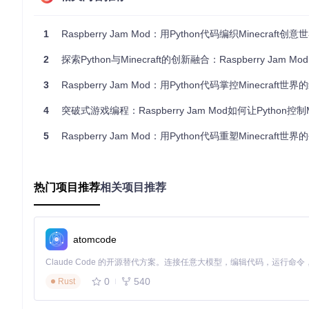
raspberryjammod
1
Raspberry Jam Mod：用Python代码编织Minecraft创意世界
Raspberry Jam Mod - a Mod Forge Minecraft mod implementi
2
项目地址：
探索Python与Minecraft的创新融合：Raspberry Jam M
https://gitcode.com/gh_mirrors/ra/raspberryjam
3
Raspberry Jam Mod：用Python代码掌控Minecraft世
4
突破式游戏编程：Raspberry Jam Mod如何让Python控制Minec
5
Raspberry Jam Mod：用Python代码重塑Minecraft世
热门项目推荐
相关项目推荐
atomcode
0
540
Rust