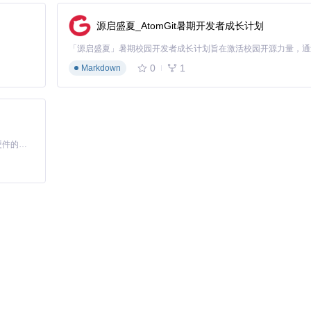
源启盛夏_AtomGit暑期开发者成长计划
0
1
Markdown
基于Python的Xiaozhi AI，适用于想要完整Xiaozhi体验而无需拥有专用硬件的用户。