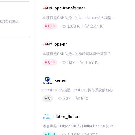
ops-transformer
本项目是CANN提供的transformer类大模型算子库，实现网络在NPU上加速计算。
「源启盛夏」暑期校园开发者成长计划旨在激活校园开源力量，通过积分激励、认证扶持、资源倾斜等形式，引导高校组织和开发者完成「入驻 — 建项目 — 做贡献 — 获认证 — 得资源」的完整闭环。无论你是想带领社团入驻平台的组织者，还是希望用代码贡献证明自己的开发者，都能在这里找到属于你的成长路径。
1.03 K
2.44 K
C++
ops-nn
本项目是CANN提供的神经网络类计算算子库，实现网络在NPU上加速计算。
839
1.67 K
C++
kernel
openEuler内核是openEuler操作系统的核心，既是系统性能与稳定性的基石，也是连接处理器、设备与服务的桥梁。
507
540
C
flutter_flutter
本仓库是 Flutter SDK 与 Flutter Engine 的 OpenHarmony 适配版本，由 CPF-Flutter 团队维护。开发者可使用熟悉的 Flutter 技术栈开发 OpenHarmony 应用，3.35.7 及以后的适配版本可基于本仓库源码构建支持 OpenHarmony 的 Flutter Engine。
1.13 K
304
Dart