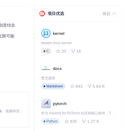
下载源代码
项目优选
收起
程的创意结合
kernel
的无限可能
deepin linux kernel
33
16
C
docs
暂无描述
843
5.64 K
Markdown
pytorch
MiniMax H3 是一个通用的全模态生成系统。它支持对由文本、图像、视频和音频组成的多模态上下文进行统一理解，并能生成分辨率高达 2K、时长可达 15 秒的带原生立体声音频的视频。得益于面向任务泛化的系统设计，H3 在预训练阶段就已具备广泛的多模态上下文理解与生成能力，能够出色地执行复杂的多模态指令。
作为 Ascend for PyTorch 社区的核心组件，TorchNPU 是昇腾专为 PyTorch 打造的深度学习适配插件，使 PyTorch 框架能够直接调用昇腾 NPU，为开发者提供昇腾 AI 处理器的超强算力。
835
1.27 K
Python