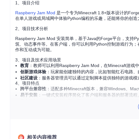
1、项目介绍
Raspberry Jam Mod
是一个专为Minecraft 1.8+版本设计的For
在单人游戏或局域网中体验Python编程的乐趣，还能将你的创造力
2、项目技术分析
Raspberry Jam Mod 安装简单，基于Java的Forge平台，
筑、动态事件等。在客户端，你可以利用Python控制游戏行为
作和互动成为可能。
3、项目及技术应用场景
教育
：教师可以利用Raspberry Jam Mod，在Minecra
创新游戏体验
：玩家能创建独特的内容，比如智能红石电路、
社区建设
：服务器管理员可以通过定制脚本提供独特的游戏模
4、项目特点
跨平台兼容性
：适配多种Minecraft版本，兼容Windows、Mac
易于安装
：一键式安装程序简化了客户端和服务器的部署流程
安全机制
：服务器支持权限管理，确保外部脚本的安全性。
强大的API
：提供了丰富的Minecraft游戏元素操作接口，便
总的来说，Raspberry Jam Mod 是一款将编程乐趣融入M
在这个开源项目中找到属于自己的天地。现在就开始，释放你的创造力，构
相关内容推荐