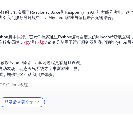
ge模组，它实现了Raspberry Juice和Raspberry Pi API的大部分功能
引入到服务器环境中，让Minecraft游戏与编程语言无缝结合。
支持Python脚本执行。它允许玩家通过Python编写自定义的Minecraft游戏
；在服务器端，
/py
和
/lpy
命令分别用于运行服务器和客户端的Python
ft游戏中教授Python编程，让学习过程更有趣且直观。
自动农场、动态天气系统等，丰富游戏世界。
式，增强社区互动和用户体验。
OS和Linux系统。
。
登录后查看全文
于扩展和实现复杂功能。
inecraft世界的优秀工具，无论你是想提升孩子的编程兴趣，还是希望通过游
建属于你的Python-Minecraft世界吧！