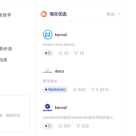
统一封装。开发
项目优选
收起
发效率
这种"一次定
kernel
预期。当调用外
deepin linux kernel
创新价值
33
16
C
指南
函数确保温度、
docs
暂无描述
结果整合"流程。
843
5.64 K
Markdown
kernel
MiniMax H3 是一个通用的全模态生成系统。它支持对由文本、图像、视频和音频组成的多模态上下文进行统一理解，并能生成分辨率高达 2K、时长可达 15 秒的带原生立体声音频的视频。得益于面向任务泛化的系统设计，H3 在预训练阶段就已具备广泛的多模态上下文理解与生成能力，能够出色地执行复杂的多模态指令。
openEuler内核是openEuler操作系统的核心，既是系统性能与稳定性的基石，也是连接处理器、设备与服务的桥梁。
507
539
C
M生成可视化报