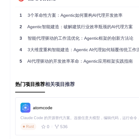
Agentic如何实现不同LLM的无缝切换？其核心在于
多模型适配层
者只需修改配置参数，即可在OpenAI、Anthropic等模型间
1
3个革命性方案：Agentic如何重构AI代理开发效率
📌
实操技巧
：通过
AiFunctionSet
类注册自定义工具时，只需提供
义，多模型兼容"的设计大幅降低了维护成本。
2
Agentic智能建造：破解建筑行业效率瓶颈的AI代理方案
2.2 TypeScript代理开发：类型安全的AI交互体验
3
智能代理驱动的工作流优化：Agentic框架的创新方法论
如何避免AI工具调用中的类型错误？Agentic创新性地将TypeSc
4
3大维度重构智能建造：Agentic AI代理如何颠覆传统工作
部API时，类型检查会在编译阶段发现潜在问题，比传统运行时
5
AI代理驱动的开发效率革命：Agentic应用框架实践指南
⚠️
重要提示
：使用第三方工具时，务必通过
assert
模块验证返
湿度等关键字段存在。
2.3 智能任务规划：让AI自主拆解复杂问题
热门项目推荐
相关项目推荐
面对"分析市场趋势并生成报告"这样的复杂任务，Agentic如何让
系统会自动判断是否需要调用搜索工具获取最新数据，是否需要计
三、行业实践：三大场景的落地应用案例
atomcode
3.1 金融数据分析：从原始数据到决策建议
0
536
Rust
某量化交易团队利用Agentic构建了智能分析系统：通过
PolygonC
告。整个流程从原来的2小时缩短至15分钟，且错误率降低65%