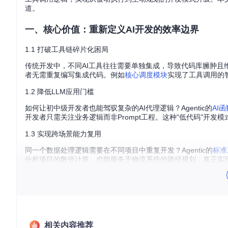
道。
一、核心价值：重新定义AI开发的效率边界
1.1 打破工具链碎片化困局
传统开发中，不同AI工具往往需要单独集成，导致代码库臃肿且维护
者无需重复编写集成代码。例如
核心调度模块
实现了工具调用的
1.2 降低LLM应用门槛
如何让初中级开发者也能驾驭复杂的AI代理逻辑？Agentic的
AI
开发者只需关注业务逻辑而非Prompt工程。这种"低代码"开发模
1.3 实现跨场景能力复用
同一个数据处理逻辑需要在不同项目中重复开发？Agentic的
标准
分析项目的数值计算，也能服务于物流系统的路径规划，真正实现
二、技术特性：解密Agentic的三大突破性设计
2.1 LLM工具集成：像搭积木一样组合AI能力
相关内容推荐