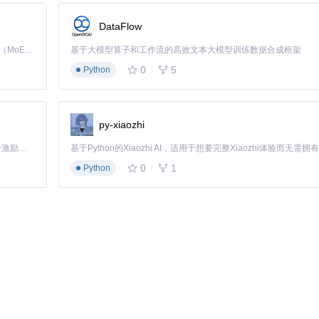
DataFlow
ient({ apiKey: process.env.POLYGON_KEY })
Kimi K3 是Kimi能力最强的模型：这是一个拥有 2.8 万亿参数的混合专家（MoE）模型，具备原生视觉理解能力，并支持 100 万 token 的上下文窗口。
基于大模型算子和工作流的高效文本大模型训练数据合成框架
[polygon, calculator], llm)
0
5
.run("分析AAPL过去30天的波动率")
Python
earbitClient
获取用户画像，使用
搜索工具
查找最新促销活动，结合
SlackC
py-xiaozhi
「源启盛夏」暑期校园开发者成长计划旨在激活校园开源力量，通过积分激励、认证扶持、资源倾斜等形式，引导高校组织和开发者完成「入驻 — 建项目 — 做贡献 — 获认证 — 得资源」的完整闭环。无论你是想带领社团入驻平台的组织者，还是希望用代码贡献证明自己的开发者，都能在这里找到属于你的成长路径。
搜索工具
获取最新论文，使用
WolframAlphaClient
验证实验数据，最后由LL
0
1
Python