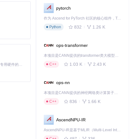
pytorch
作为 Ascend for PyTorch 社区的核心组件，TorchNPU 是昇腾专为 PyTorch 打造的深度学习适配插件，使 PyTorch 框架能够直接调用昇腾 NPU，为开发者提供昇腾 AI 处理器的超强算力。
832
1.26 K
Python
ops-transformer
lient
转接复杂问
本项目是CANN提供的transformer类大模型算子库，实现网络在NPU上加速计算。
1.03 K
2.43 K
C++
基于Python的Xiaozhi AI，适用于想要完整Xiaozhi体验而无需拥有专用硬件的用户。
M生成综述摘
ops-nn
本项目是CANN提供的神经网络类计算算子库，实现网络在NPU上加速计算。
836
1.66 K
C++
AscendNPU-IR
AscendNPU-IR是基于MLIR（Multi-Level Intermediate Representation）构建的，面向昇腾亲和算子编译时使用的中间表示，提供昇腾完备表达能力，通过编译优化提升昇腾AI处理器计算效率，支持通过生态框架使能昇腾AI处理器与深度调优
497
336
C++