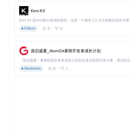
📌
实施步骤
：
Kimi-K3
初始化数据获取工具：
const polygon = new PolygonCl
定义分析链：
const analysisChain = createAiChain(
0
0
执行任务：
Python
const report = await analysisChain
3.2 智能客服系统：提升用户问题解决率
电商平台集成Agentic后，客服AI能够自主调用多种工具：通过
Cl
题给人工客服。用户问题一次解决率提升了38%。
源启盛夏_AtomGit暑期开发者成长计划
3.3 科研文献分析：加速学术研究进程
某生物医药研究团队利用Agentic处理学术文献：通过
PubMed
0
1
Markdown
要。文献综述撰写时间从2周压缩至3天。
四、快速上手：3分钟搭建你的第一个AI代理
4.1 环境部署：一行命令完成安装
如何快速开始使用Agentic？只需三步即可搭建开发环境：
📌
安装步骤
：
git 
clone