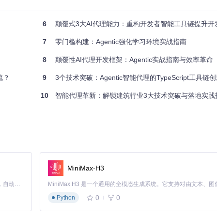
采用的"适配器模式"，就像电源转换器一样，将不同LLM的API差异进行
自由切换，无需重构业务代码。
6
颠覆式3大AI代理能力：重构开发者智能工具链提升开
函数实现和Zod schema，系统会自动生成符合LLM要求的工具描述。
7
零门槛构建：Agentic强化学习环境实战指南
8
颠覆性AI代理开发框架：Agentic实战指南与效率革命
ript类型系统与AI工具调用结合，
类型定义模块
确保输入输出数据严格符合
流？
9
3个技术突破：Agentic智能代理的TypeScript工具链
错误提示提前了整个开发周期。
10
智能代理革新：解锁建筑行业3大技术突破与落地实践
回数据结构。例如调用
天气工具
后，建议使用
assertWeatherResponse
AI学会分步处理？
任务链模块
实现了类似人类思考的"问题拆解-工具选择-
算器处理统计信息，就像为AI配备了"项目经理思维"。
MiniMax-H3
Claude Code 的开源替代方案。连接任意大模型，编辑代码，运行命令，自动验证 — 全自动执行。用 Rust 构建，极致性能。 ｜ An open-source alternative to Claude Code. Connect any LLM, edit code, run commands, and verify changes — autonomously. Built in Rust for speed. Get Started
0
0
Python
lient
获取实时股票数据，结合
计算器工具
进行风险指标计算，最后由LL
。