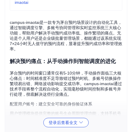
imaotai
campus-imaotai是一款专为茅台预约场景设计的自动化工具，
通过智能调度引擎、多账号协同管理和实时监控系统三大核心
功能，帮助用户解决手动预约成功率低、操作繁琐的痛点。无
论是个人用户还是企业级批量管理场景，都能通过该系统实现
7×24小时无人值守的预约流程，显著提升预约成功率和管理效
率。
解决预约痛点：从手动操作到智能调度的进化
茅台预约的时间窗口通常仅有5-10分钟，手动操作面临三大核
心痛点：时间精准度不足导致错过预约时机、多账号切换操作
繁琐易出错、网络波动影响提交成功率。campus-imaotai通过
技术手段将整个流程自动化，实现毫秒级时间控制和多账号并
行处理，彻底解决这些行业痛点。
配置用户账号：建立安全可靠的身份验证体系
用户管理模块提供完整的账号生命周期管理功能，支持手机号
验证码快速绑定茅台账号。通过加密存储和权限隔离机制，确
登录后查看全文
保账号信息安全。用户只需在界面输入手机号并获取验证码，
即可完成账号注册流程，系统自动保存认证状态并定期更新令