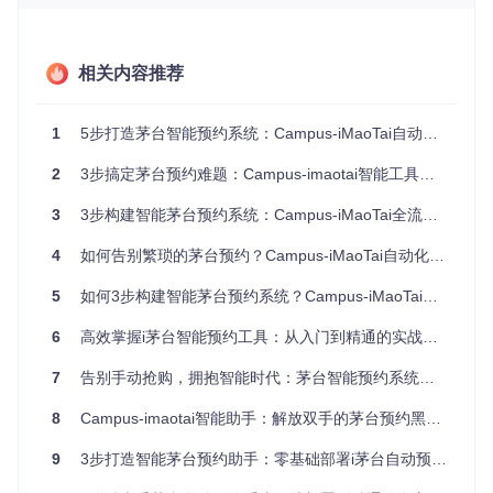
牌。
相关内容推荐
图：茅台账号添加界面，展示手机号验证流程和账号绑定功能
管理多账号资源：构建集中化账号池
1
5步打造茅台智能预约系统：Campus-iMaoTai自动化解决方案
系统支持批量导入导出账号信息，通过省份、城市等维度对账
2
3步搞定茅台预约难题：Campus-imaotai智能工具让抢购效率提升300%
号进行分组管理。用户可在管理界面查看所有账号的预约状
态、有效期和历史记录，实现多账号的统一监控和调度。表格
3
3步构建智能茅台预约系统：Campus-iMaoTai全流程指南
化展示方式让账号状态一目了然，支持快速筛选和批量操作。
4
如何告别繁琐的茅台预约？Campus-iMaoTai自动化系统让申购效率提升10倍
图：多账号管理列表，展示账号基本信息和操作选项
5
如何3步构建智能茅台预约系统？Campus-iMaoTai高效自动化解决方案全解析
技术架构解析：构建高可靠的自动化系统
6
高效掌握i茅台智能预约工具：从入门到精通的实战指南
7
告别手动抢购，拥抱智能时代：茅台智能预约系统全方位解决方案
campus-imaotai采用微服务架构设计，核心由任务调度模块、
网络请求引擎和数据存储层组成。系统基于Spring Boot框架开
8
Campus-imaotai智能助手：解放双手的茅台预约黑科技
发，使用Redis实现分布式锁和任务队列，确保多账号并发预
约时的资源隔离和执行顺序。关键技术参数包括：
9
3步打造智能茅台预约助手：零基础部署i茅台自动预约系统
任务调度精度：±50ms