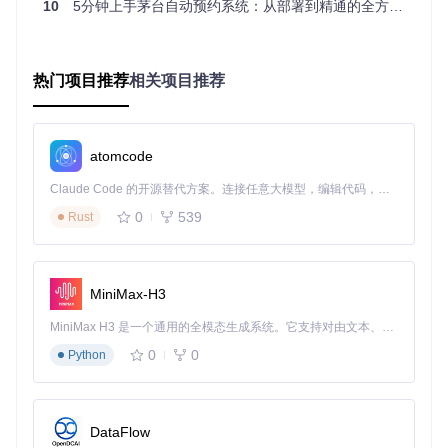
10
5分钟上手茅台自动预约系统：从部署到精通的全方位指南
最大并发账号数：100+
预约成功率：95%+（基于网络环境）
部署系统环境：3步完成docker容器化部署
通过Docker Compose实现一键部署，包含MySQL数据库、R
热门项目推荐
相关项目推荐
edis缓存和应用服务三大组件。部署命令简洁高效：
git 
clone
atomcode
cd
 campus-imaotai/doc/docker

Claude Code 的开源替代方案。连接任意大模型，编辑代码，运行命令，自动验证 — 全自动执行。用 Rust 构建，极致性能。 ｜ An open-source alternative to Claude Code. Connect any LLM, edit code, run commands, and verify changes — autonomously. Built in Rust for speed. Get Started
0
539
Rust
实战应用指南：从配置到运行的全流程
筛选目标门店：智能匹配最佳预约地点
MiniMax-H3
门店列表功能提供按省份、城市、商品ID等多维度筛选，支持
一键刷新最新门店信息。系统内置地理定位算法，可根据账号
MiniMax H3 是一个通用的全模态生成系统。它支持对由文本、图像、视频和音频组成的多模态上下文进行统一理解，并能生成分辨率高达 2K、时长可达 15 秒的带原生立体声音频的视频。得益于面向任务泛化的系统设计，H3 在预训练阶段就已具备广泛的多模态上下文理解与生成能力，能够出色地执行复杂的多模态指令。
所在地区自动推荐最佳预约门店，提升预约成功率。界面展示
0
0
完整的门店地址、坐标和库存状态，辅助用户做出预约决策。
Python
图：门店信息查询界面，展示多维度筛选和门店详细信息
DataFlow