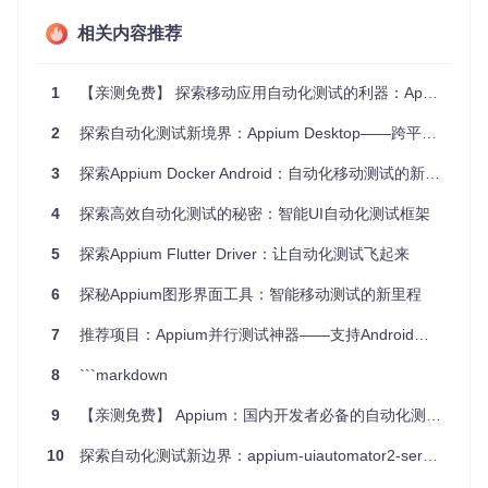
多语言支持
：不仅限于Python，还可以用Java、Ruby、Ja
vaScript等多种编程语言编写测试脚本。
相关内容推荐
直观的Appium Desktop界面
：提供图形化界面，简化了配
置和测试执行过程。
广泛的教程和示例
：覆盖从基础环境配置到复杂场景的实战
1
【亲测免费】 探索移动应用自动化测试的利器：Appium Desktop 1.13
演练，适合各级别学习者。
2
探索自动化测试新境界：Appium Desktop——跨平台的UI自动化测试利器
如果你已经准备好踏上移动自动化测试的旅程，不要错过这个
机会，立即加入Appium with Python 的社区，让代码成为你的
3
探索Appium Docker Android：自动化移动测试的新境界
得力助手，确保每个应用都能带给用户无与伦比的体验。现在
就开始，点亮你的测试星图吧！
4
探索高效自动化测试的秘密：智能UI自动化测试框架
5
探索Appium Flutter Driver：让自动化测试飞起来
6
探秘Appium图形界面工具：智能移动测试的新里程
7
推荐项目：Appium并行测试神器——支持Android和iOS的真实设备自动化测试
8
```markdown
9
【亲测免费】 Appium：国内开发者必备的自动化测试利器
10
探索自动化测试新边界：appium-uiautomator2-server