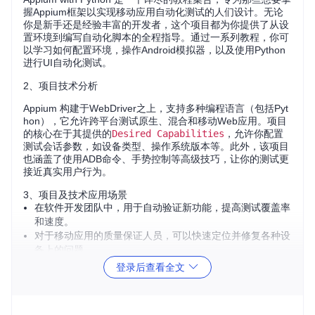
握Appium框架以实现移动应用自动化测试的人们设计。无论
你是新手还是经验丰富的开发者，这个项目都为你提供了从设
置环境到编写自动化脚本的全程指导。通过一系列教程，你可
以学习如何配置环境，操作Android模拟器，以及使用Python
进行UI自动化测试。
2、项目技术分析
Appium 构建于WebDriver之上，支持多种编程语言（包括Pyt
hon），它允许跨平台测试原生、混合和移动Web应用。项目
的核心在于其提供的
Desired Capabilities
，允许你配置
测试会话参数，如设备类型、操作系统版本等。此外，该项目
也涵盖了使用ADB命令、手势控制等高级技巧，让你的测试更
接近真实用户行为。
3、项目及技术应用场景
在软件开发团队中，用于自动验证新功能，提高测试覆盖率
和速度。
对于移动应用的质量保证人员，可以快速定位并修复各种设
备上的问题。
教育领域，作为教学材料教授自动化测试原理和技术。
登录后查看全文
4、项目特点
跨平台兼容性
：支持iOS和Android，涵盖Windows、Linux
和Mac OS等不同操作系统。