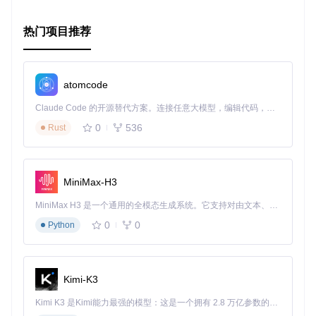
热门项目推荐
atomcode
Claude Code 的开源替代方案。连接任意大模型，编辑代码，运行命令，自动验证 — 全自动执行。用 Rust 构建，极致性能。 ｜ An open-source alternative to Claude Code. Connect any LLM, edit code, run commands, and verify changes — autonomously. Built in Rust for speed. Get Started
0
536
Rust
MiniMax-H3
MiniMax H3 是一个通用的全模态生成系统。它支持对由文本、图像、视频和音频组成的多模态上下文进行统一理解，并能生成分辨率高达 2K、时长可达 15 秒的带原生立体声音频的视频。得益于面向任务泛化的系统设计，H3 在预训练阶段就已具备广泛的多模态上下文理解与生成能力，能够出色地执行复杂的多模态指令。
0
0
Python
Kimi-K3
Kimi K3 是Kimi能力最强的模型：这是一个拥有 2.8 万亿参数的混合专家（MoE）模型，具备原生视觉理解能力，并支持 100 万 token 的上下文窗口。