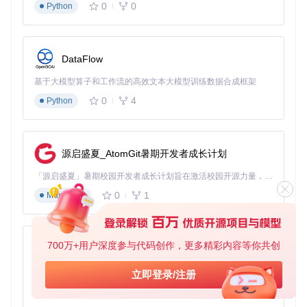
0
0
Python
DataFlow
基于大模型算子和工作流的高效文本大模型训练数据合成框架
0
4
Python
源启盛夏_AtomGit暑期开发者成长计划
「源启盛夏」暑期校园开发者成长计划旨在激活校园开源力量，通过积分激励、认证扶持、资源倾斜等形式，引导高校组织和开发者完成「入驻 — 建项目 — 做贡献 — 获认证 — 得资源」的完整闭环。无论你是想带领社团入驻平台的组织者，还是希望用代码贡献证明自己的开发者，都能在这里找到属于你的成长路径。
0
1
Markdown
700万+用户深度参与代码创作，更多精彩内容等你共创
py-xiaozhi
基于Python的Xiaozhi AI，适用于想要完整Xiaozhi体验而无需拥有专用硬件的用户。
立即登录/注册
0
1
Python