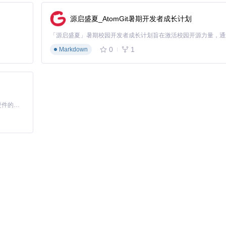
射正率、预期进球值(xG)等关键指标。这些数据能帮助客观评估球员的得分
源启盛夏_AtomGit暑期开发者成长计划
现指标，建立潜力评估模型，为球探工作提供数据支持。
0
1
Markdown
，可建立简单的伤病风险评估模型，帮助球队科学安排训练负荷。
基于Python的Xiaozhi AI，适用于想要完整Xiaozhi体验而无需拥有专用硬件的用户。
多个基于该平台数据开发的战术分析工具和 fantasy football 
hon知识，就能开始足球数据分析之旅。项目提供的示例文档和社区教程进一
据爱好者交流分析心得，获取最新的分析方法和工具支持，共同推动足球分析
重新理解足球这项运动的魅力。无论是撰写分析报告、开发可视化工具，