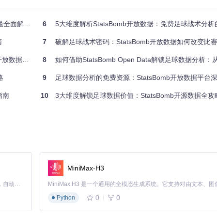
足球分析平台
6
5大维度解析StatsBomb开放数据：免费足球战术分
南
7
破解足球战术密码：StatsBomb开放数据如何改变比
到秒的事件记录。例如某次传球数据会包含球员ID、传球位置、成功与否等2
据应用指南
8
如何借助StatsBomb Open Data解锁足球数据分析
略
9
足球数据分析的免费资源：StatsBomb开放数据平台
指南
10
3大维度解锁足球数据价值：StatsBomb开源数据全攻
情况及球员位置。通过分析不同比赛的阵容变化，可以直观看到教练的战术
MiniMax-H3
功率，可以绘制出直观的传球网络图。这能清晰展示球队的进攻组织核心
Claude Code 的开源替代方案。连接任意大模型，编辑代码，运行命令，自动验证 — 全自动执行。用 Rust 构建，极致性能。 ｜ An open-source alternative to Claude Code. Connect any LLM, edit code, run commands, and verify changes — autonomously. Built in Rust for speed. Get Started
0
0
Python