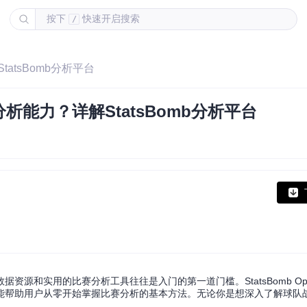
按下
快速开启搜索
/
atsBomb分析平台
能力？详解StatsBomb分析平台
和实用的比赛分析工具往往是入门的第一道门槛。StatsBomb Open
能帮助用户从零开始掌握比赛分析的基本方法。无论你是想深入了解球队