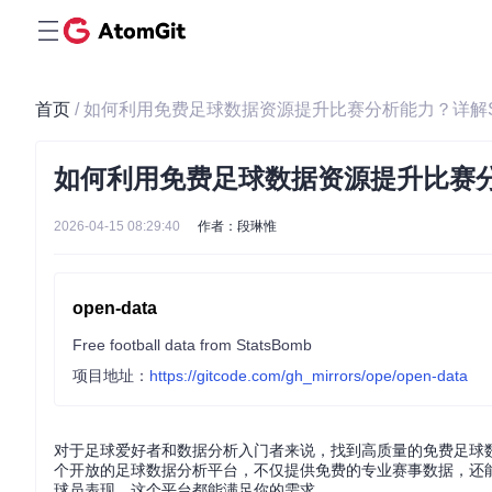
首页
/ 如何利用免费足球数据资源提升比赛分析能力？详解St
如何利用免费足球数据资源提升比赛分析
2026-04-15 08:29:40
作者：段琳惟
open-data
Free football data from StatsBomb
项目地址：
https://gitcode.com/gh_mirrors/ope/open-data
对于足球爱好者和数据分析入门者来说，找到高质量的免费足球数据资源
个开放的足球数据分析平台，不仅提供免费的专业赛事数据，还
球员表现，这个平台都能满足你的需求。