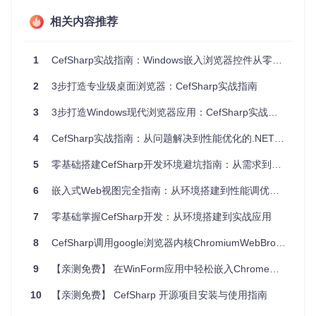
相关内容推荐
图1：CefSharp可用于构建从简单网页显示到复杂Web应用集
成的各类Windows应用
1
CefSharp实战指南：Windows嵌入浏览器控件从零搭建与避坑技巧
零基础环境准备
2
3步打造专业级桌面浏览器：CefSharp实战指南
系统与工具要求
3
3步打造Windows现代浏览器应用：CefSharp实战指南
开始CefSharp开发前，请确保你的开发环境满足以下条件：
4
CefSharp实战指南：从问题解决到性能优化的.NET浏览器控件开发
✅
操作系统
：Windows 10/11 64位专业版或企业版 ✅
开发工
具
：Visual Studio 2019或更高版本（推荐2022） ✅
.NET框
5
零基础搭建CefSharp开发环境避坑指南：从需求到实战的Windows桌面应用浏览器控件集成
架
：.NET Framework 4.6.2+或.NET 5+/.NET 6+ ✅
硬件要
求
：至少4GB内存，支持DirectX 11的显卡
6
嵌入式Web视图完全指南：从环境搭建到性能调优的7个实战技巧
版本兼容性速查表
7
零基础掌握CefSharp开发：从环境搭建到实战应用
选择合适的CefSharp版本是项目成功的第一步，不同版本对应
8
CefSharp调用google浏览器内核ChromiumWebBrowser：构建高效Web应用的解决方案
不同的系统要求和功能支持：
9
【亲测免费】 在WinForm应用中轻松嵌入Chrome浏览器：CefSharp实例详解
基础CE
所需VC+
支持的.N
CefSha
适用场景
rp版本
F版本
+运行时
ET版本
10
【亲测免费】 CefSharp 开源项目安装与使用指南
最新稳
新项目开
VC++ 20
4.6.2+/.N
120.0.x