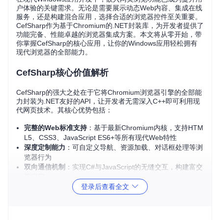
户体验的关键需求。无论是需要展示动态Web内容、集成在线
服务，还是构建混合应用，选择合适的浏览器控件至关重要。
CefSharp作为基于Chromium的.NET封装库，为开发者提供了
功能完备、性能卓越的浏览器集成方案。本文将从零开始，带
你掌握CefSharp的核心应用，让你的Windows应用轻松拥有
现代浏览器的全部能力。
CefSharp核心价值解析
CefSharp的强大之处在于它将Chromium浏览器引擎的全部能
力封装为.NET友好的API，让开发者无需深入C++即可利用现
代网页技术。其核心优势包括：
完整的Web标准支持
：基于最新Chromium内核，支持HTM
L5、CSS3、JavaScript ES6+等所有现代Web特性
深度定制能力
：可自定义导航、资源加载、对话框处理等浏
览器行为
双向通信机制
：实现C#与JavaScript的无缝交互，构建富交
互应用
登录后查看全文
多平台UI支持
：提供WinForms、WPF和无界面(OffScreen)
三种集成方式
高性能渲染
：利用GPU加速和多进程架构，确保流畅的网页
体验