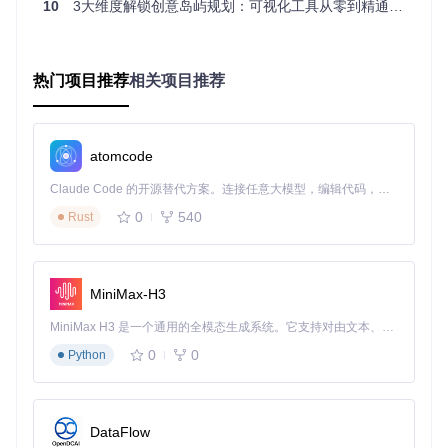
10
3大维度解锁创意岛屿规划：可视化工具从零到精通指南
第三是"功能模块化"工具，将岛屿划分为不同功能模块，如居
住区、娱乐区、自然景观区等，每个模块既独立又相互联系。
这就像搭建积木，先确定大的模块组合，再细化每个模块的内
热门项目推荐
相关项目推荐
部设计。
"视觉层次"工具帮助设计者创建有深度的空间感，通过地形高
低、颜色对比和元素大小的变化，引导视线流动。最后是"互
动体验"工具，考虑访客在岛屿中的移动路径和停留点，设计
atomcode
出引人入胜的探索体验。
Claude Code 的开源替代方案。连接任意大模型，编辑代码，运行命令，自动验证 — 全自动执行。用 Rust 构建，极致性能。 ｜ An open-source alternative to Claude Code. Connect any LLM, edit code, run commands, and verify changes — autonomously. Built in Rust for speed. Get Started
实践路径：情境任务法的三个核心练习
0
540
Rust
掌握设计思维工具包后，如何将其应用到实际设计中？情境任
务法提供了循序渐进的实践路径，通过三个核心练习帮助你逐
步构建完整的岛屿设计。
MiniMax-H3
第一个练习是"20分钟快速原型"。设定20分钟的时间限制，使
MiniMax H3 是一个通用的全模态生成系统。它支持对由文本、图像、视频和音频组成的多模态上下文进行统一理解，并能生成分辨率高达 2K、时长可达 15 秒的带原生立体声音频的视频。得益于面向任务泛化的系统设计，H3 在预训练阶段就已具备广泛的多模态上下文理解与生成能力，能够出色地执行复杂的多模态指令。
用Happy Island Designer的基础工具创建一个包含核心功能区
0
0
Python
的简单岛屿。这个练习的目的不是追求完美，而是培养快速捕
捉创意的能力。尝试使用Shift键锁定直线来创建规整的道路系
统，Alt+点击快速切换地形类型，这些快捷操作能显著提升设
计效率。
DataFlow
第二个练习是"主题岛屿挑战"。选择一个主题（如热带度假