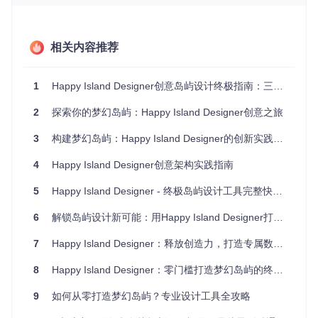
另一个常见挑战是空间规划的整体性。许多初学者容易陷入细
节设计，忽略了岛屿各区域的连接性和流动性，导致最终作品
缺乏整体感。如何在保持细节丰富度的同时确保整体协调，成
为岛屿设计的关键难点。
相关内容推荐
价值解析：设计思维工具包的五个核心要素
1
Happy Island Designer创意岛屿设计终极指南：三天打造个性化定制岛屿快速上手
Happy Island Designer通过整合设计思维工具包，帮助用户系
2
探索你的梦幻岛屿：Happy Island Designer创意之旅
统性地解决设计难题。这个工具包包含五个相互关联的要素，
共同构成了个性化设计的基础框架。
3
构建梦幻岛屿：Happy Island Designer的创新实践指南
首先是"空间叙事"工具，它引导设计者思考岛屿的故事线——
访客将如何体验你的岛屿？哪些区域需要突出展示？就像写故
4
Happy Island Designer创意架构实践指南
事需要情节发展一样，岛屿设计也需要有视觉引导路径，让每
个区域自然衔接。
5
Happy Island Designer - 终极岛屿设计工具完整快速入门指南
其次是"生态平衡"工具，关注自然元素与人工建筑的和谐共
6
解锁岛屿设计新可能：用Happy Island Designer打造专属梦幻乐园
存。想象你的岛屿是一个微型生态系统，如何合理规划河流、
森林和建筑的位置，才能既美观又符合自然规律？
7
Happy Island Designer：释放创造力，打造专属数字天堂
8
Happy Island Designer：零门槛打造梦幻岛屿的终极方案
图2：东向布局的岛屿设计展示了空间叙事与生态平衡的结
9
如何从零打造梦幻岛屿？专业设计工具全攻略
合，蓝色线条代表河流系统，不同深浅的绿色区域区分了不同
海拔的地形，体现了自然元素的和谐组织