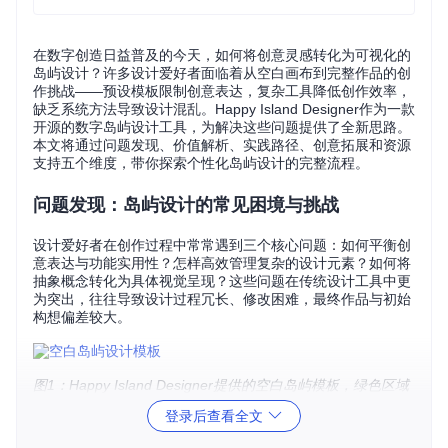
在数字创造日益普及的今天，如何将创意灵感转化为可视化的
岛屿设计？许多设计爱好者面临着从空白画布到完整作品的创
作挑战——预设模板限制创意表达，复杂工具降低创作效率，
缺乏系统方法导致设计混乱。Happy Island Designer作为一款
开源的数字岛屿设计工具，为解决这些问题提供了全新思路。
本文将通过问题发现、价值解析、实践路径、创意拓展和资源
支持五个维度，带你探索个性化岛屿设计的完整流程。
问题发现：岛屿设计的常见困境与挑战
设计爱好者在创作过程中常常遇到三个核心问题：如何平衡创
意表达与功能实用性？怎样高效管理复杂的设计元素？如何将
抽象概念转化为具体视觉呈现？这些问题在传统设计工具中更
为突出，往往导致设计过程冗长、修改困难，最终作品与初始
构想偏差较大。
图1：Happy Island Designer提供的空白岛屿模板，绿色区域
为可编辑设计空间，周围的浅棕色区域代表海滩，顶部的灰色
登录后查看全文
轮廓为岛屿边界，为数字创造提供了基础画布