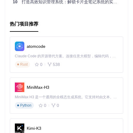
10
打造高效知识管理系统：解锁卡片盒笔记系统的实战秘诀
热门项目推荐
atomcode
Claude Code 的开源替代方案。连接任意大模型，编辑代码，运行命令，自动验证 — 全自动执行。用 Rust 构建，极致性能。 ｜ An open-source alternative to Claude Code. Connect any LLM, edit code, run commands, and verify changes — autonomously. Built in Rust for speed. Get Started
0
538
Rust
MiniMax-H3
MiniMax H3 是一个通用的全模态生成系统。它支持对由文本、图像、视频和音频组成的多模态上下文进行统一理解，并能生成分辨率高达 2K、时长可达 15 秒的带原生立体声音频的视频。得益于面向任务泛化的系统设计，H3 在预训练阶段就已具备广泛的多模态上下文理解与生成能力，能够出色地执行复杂的多模态指令。
0
0
Python
Kimi-K3