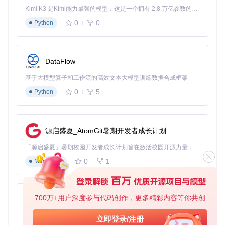
Kimi K3 是Kimi能力最强的模型：这是一个拥有 2.8 万亿参数的混合专家（MoE）模型，具备原生视觉理解能力，并支持 100 万 token 的上下文窗口。
0
0
Python
DataFlow
基于大模型算子和工作流的高效文本大模型训练数据合成框架
0
5
Python
源启盛夏_AtomGit暑期开发者成长计划
「源启盛夏」暑期校园开发者成长计划旨在激活校园开源力量，通过积分激励、认证扶持、资源倾斜等形式，引导高校组织和开发者完成「入驻 — 建项目 — 做贡献 — 获认证 — 得资源」的完整闭环。无论你是想带领社团入驻平台的组织者，还是希望用代码贡献证明自己的开发者，都能在这里找到属于你的成长路径。
0
1
Markdown
700万+用户深度参与代码创作，更多精彩内容等你共创
py-xiaozhi
基于Python的Xiaozhi AI，适用于想要完整Xiaozhi体验而无需拥有专用硬件的用户。
立即登录/注册