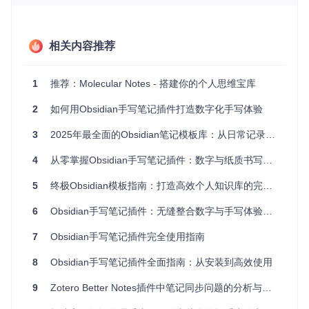
创意工作者：在设计、编程过程中参考教程，随时记录关键
步骤。
项目特点
相关内容推荐
多平台兼容性
：支持YouTube、Vimeo、Facebook等多个
1
推荐：Molecular Notes - 搭建你的个人思维宝库
主流视频平台，以及本地视频播放。
高度可定制化
：从快捷键到颜色设定，你可以根据个人喜
2
如何用Obsidian手写笔记插件打造数字化手写体验
好调整各项参数。
智能链接跳转
：自动识别视频URL，一键打开对应视频播
3
2025年最全面的Obsidian笔记模板库：从日常记录到项目管理的20+场景解决方案
放。
便捷的导航功能
：记录时间戳后，下次直接跳转到上一次
4
从零掌握Obsidian手写笔记插件：数字与纸质书写的完美融合方案
离开的地方。
5
终极Obsidian模板指南：打造高效个人知识库的完整方案 🚀
结语
6
Obsidian手写笔记插件：无缝整合数字与手写体验的高效创作方案
如果你想让你的笔记更加智能，将视频学习与笔记整理完美结
7
Obsidian手写笔记插件完全使用指南
合，那么Obsidian Timestamp Notes 绝对值得尝试。借助这
款插件，你可以在享受Obsidian强大的知识管理系统的同时，
享受到前所未有的视频学习体验。立即下载并启用，让学习变
8
Obsidian手写笔记插件全面指南：从安装到高效使用
得更有效率吧！
9
Zotero Better Notes插件中笔记同步问题的分析与解决
GitHub地址
|
演示视频