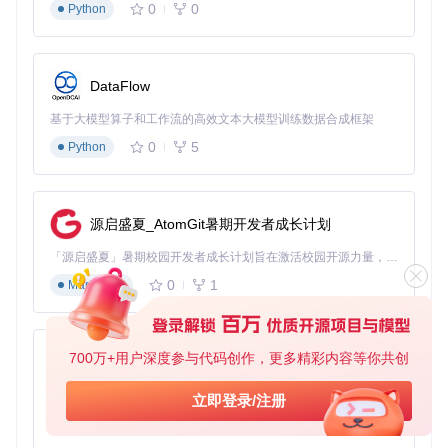
0
0
Python
🚀 关键里程碑
bilibili-downloader的发展历程中，几个关键的技术突破推动了
工具的不断完善。2021年3月，基础Cookie模拟功能的实现，
DataFlow
使工具能够访问会员内容；同年11月，M3U8解密算法的成功
研发，突破了1080P限制；2022年7月，动态密钥交换技术的
基于大模型算子和工作流的高效文本大模型训练数据合成框架
应用，让工具开始支持4K视频下载；2023年2月，异步任务调
0
5
Python
度系统的引入，使下载速度提升200%；2023年9月，智能指
纹生成技术的加入，进一步增强了工具的反反爬虫能力。
📝 操作指南：从入门到精通
源启盛夏_AtomGit暑期开发者成长计划
准备阶段：环境搭建
「源启盛夏」暑期校园开发者成长计划旨在激活校园开源力量，通过积分激励、认证扶持、资源倾斜等形式，引导高校组织和开发者完成「入驻 — 建项目 — 做贡献 — 获认证 — 得资源」的完整闭环。无论你是想带领社团入驻平台的组织者，还是希望用代码贡献证明自己的开发者，都能在这里找到属于你的成长路径。
首先需要克隆项目仓库并安装依赖。打开终端，执行以下命
0
1
Markdown
令：
git 
clone
700万+用户深度参与代码创作，更多精彩内容等你共创
py-xiaozhi
cd
 bilibili-downloader

基于Python的Xiaozhi AI，适用于想要完整Xiaozhi体验而无需拥有专用硬件的用户。
source
 venv/bin/activate

立即登录/注册
0
1
Python
配置阶段：Cookie设置