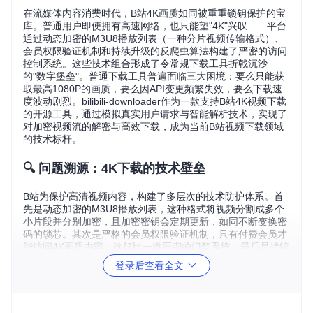
在流媒体内容消费时代，B站4K画质如同被重重锁钥保护的宝
库。普通用户即便拥有高速网络，也只能望"4K"兴叹——平台
通过动态加密的M3U8播放列表（一种分片视频传输格式）、
会员权限验证机制和持续升级的反爬虫算法构建了严密的访问
控制系统。这些技术组合形成了令常规下载工具折戟沉沙
的"数字堡垒"。普通下载工具普遍面临三大困境：要么只能获
取最高1080P的画质，要么因API变更频繁失效，要么下载速
度波动剧烈。bilibili-downloader作为一款支持B站4K视频下载
的开源工具，通过模拟真实用户请求与智能解析技术，实现了
对加密视频流的解密与高效下载，成为当前B站视频下载领域
的技术标杆。
🔍 问题溯源：4K下载的技术壁垒
B站为保护高清视频内容，构建了多层次的技术防护体系。首
先是动态加密的M3U8播放列表，这种格式将视频分割成多个
小片段并分别加密，且加密密钥会定期更新，如同不断变换密
码的锁芯。其次是严格的会员权限验证机制，只有付费会员才
能访问4K画质内容，这好比一道严密的门禁系统。最后是持续
升级的反爬虫算法，平台通过分析用户请求的频率、来源、设
登录后查看全文
备指纹等多维度信息来识别非官方客户端，像无处不在的监控
探头。
这些技术壁垒使得常规下载工具难以应对。一些工具试图通过