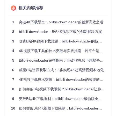
破解加密算法来获取视频内容，但很快就会因平台升级而失
效；另一些工具则因无法模拟真实用户的请求指纹，被反爬虫
相关内容推荐
系统识别并封禁。据实际测试，普通工具在面对4K视频下载
时，要么提示权限不足，要么下载的视频文件无法播放，或者
下载速度极不稳定。
1
突破4K下载壁垒：bilibili-downloader的创新高效之道
2
bilibili-downloader：B站4K视频下载的创新解决方案
💡 技术破局：革新性解决方案全解析
3
攻克B站4K视频下载难题：bilibili-downloader的技术突破与实践指南
身份模拟系统：突破访问控制的第一道防线
挑战
4
：如何构建与官方客户端一致的请求指纹，绕过平台的基
4K视频下载工具的技术突破与实践指南：跨平台适配与智能调度的价值创造
础指纹识别。
5
Bilibili-downloader完整指南：突破4K视频下载壁垒的核心解决方案
方案
：bilibili-downloader的策略模块中的bilibili_strategy.py文
件实现了对Cookie生命周期的智能管理，特别是SESSDATA参
6
颠覆B站资源获取方式：3步实现4K超高清视频本地化
数的动态更新机制。通过自定义HTTP请求头生成算法，工具
能够精准复刻浏览器环境，包括User-Agent、Accept头部、R
7
4K视频下载技术突破：bilibili-downloader的智能解析方案 | 2026实践指南
eferer等信息，使服务器认为请求来自真实的浏览器。
8
如何突破B站视频下载限制？bilibili-downloader让你轻松获取4K高清资源
验证
：在实际应用中，当用户配置好有效的Cookie信息后，工
具能够成功通过会员权限验证，获取到4K视频的访问权限。与
9
突破B站4K下载限制：bilibili-downloader最新版全攻略
传统工具相比，其Cookie失效周期延长了3倍以上，减少了用
户频繁更新Cookie的麻烦。
10
如何突破B站4K视频下载限制：bilibili-downloader全解析
视频流解析引擎：解密4K内容的核心技术