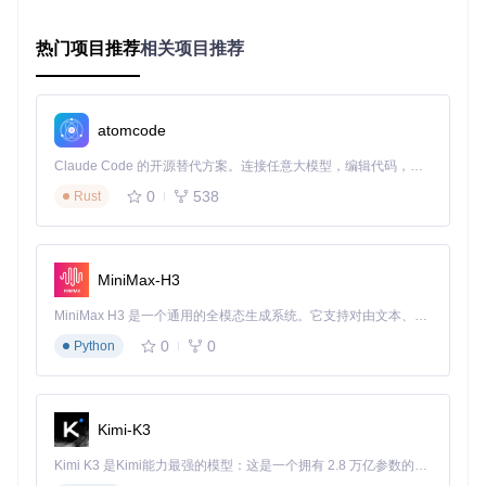
挑战
：如何正确解析并解密M3U8加密流，获取4K视频数据。
热门项目推荐
相关项目推荐
方案
：models/video.py中的VideoParser类实现了M3U8文件
的智能解析。对于普通加密内容，工具使用AES-128-CBC标
准解密；针对特殊加密的4K流，则通过动态分析密钥交换过程
实现解密。该类能够自动识别隐藏的高画质流地址，这正是突
atomcode
破4K限制的关键所在。
Claude Code 的开源替代方案。连接任意大模型，编辑代码，运行命令，自动验证 — 全自动执行。用 Rust 构建，极致性能。 ｜ An open-source alternative to Claude Code. Connect any LLM, edit code, run commands, and verify changes — autonomously. Built in Rust for speed. Get Started
验证
：通过对比测试，使用该解析引擎能够成功下载B站所有4
0
538
Rust
K视频内容，且视频文件的完整性和画质与在线播放一致。解
密速度快，不会成为下载过程的性能瓶颈。
分布式下载调度器：提升下载效率的关键
MiniMax-H3
挑战
：如何在保证稳定性的前提下，提高4K视频的下载速度。
MiniMax H3 是一个通用的全模态生成系统。它支持对由文本、图像、视频和音频组成的多模态上下文进行统一理解，并能生成分辨率高达 2K、时长可达 15 秒的带原生立体声音频的视频。得益于面向任务泛化的系统设计，H3 在预训练阶段就已具备广泛的多模态上下文理解与生成能力，能够出色地执行复杂的多模态指令。
方案
：strategy/bilibili_executor.py中的任务分配算法采用基于
协程的异步任务模型，实现了对视频分段的并行下载。同时，
0
0
Python
工具内置了智能限速算法，通过strategy/default.py中的流量
控制模块，将请求频率控制在模拟人类浏览的合理范围内。
验证
：在100Mbps网络环境下，一部1小时的4K视频平均下载
Kimi-K3
时间仅需12分钟，下载速度稳定在800-1200KB/s。与同类工
具相比，下载速度提升了3-5倍，且在连续3小时的批量下载测
Kimi K3 是Kimi能力最强的模型：这是一个拥有 2.8 万亿参数的混合专家（MoE）模型，具备原生视觉理解能力，并支持 100 万 token 的上下文窗口。
试中，保持了92%的稳定性，未出现一次连接中断。