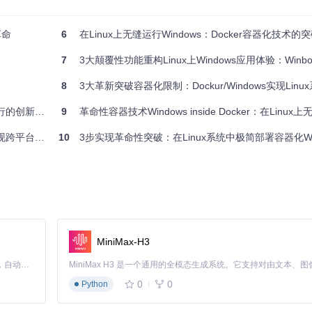
下是针对企业测试环境的优化配置：
革命
6
在Linux上无缝运行Windows：Docker容器化技术的
7
3大颠覆性功能重构Linux上Windows应用体验：Winboat
8
3大革新突破容器化限制：Dockur/Windows实现Linux系统上的Wi
的创新方案
9
革命性容器技术Windows inside Docker：在Linux上无缝运行
命的技术解密
10
3步实现革命性突破：在Linux系统中极简部署容器化Win
测试需求
MiniMax-H3
Claude Code 的开源替代方案。连接任意大模型，编辑代码，运行命令，自动验证 — 全自动执行。用 Rust 构建，极致性能。 ｜ An open-source alternative to Claude Code. Connect any LLM, edit code, run commands, and verify changes — autonomously. Built in Rust for speed. Get Started
0
0
Python