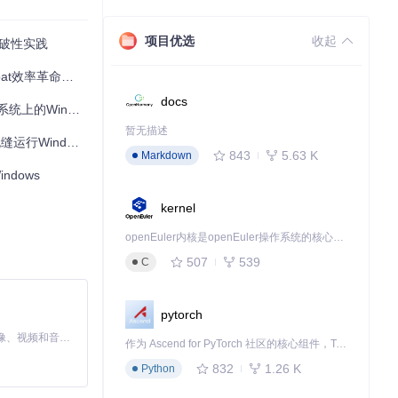
项目优选
收起
突破性实践
效率革命实战指南
docs
ndows无缝运行
暂无描述
Windows系统
843
5.63 K
Markdown
dows
kernel
openEuler内核是openEuler操作系统的核心，既是系统性能与稳定性的基石，也是连接处理器、设备与服务的桥梁。
507
539
C
pytorch
MiniMax H3 是一个通用的全模态生成系统。它支持对由文本、图像、视频和音频组成的多模态上下文进行统一理解，并能生成分辨率高达 2K、时长可达 15 秒的带原生立体声音频的视频。得益于面向任务泛化的系统设计，H3 在预训练阶段就已具备广泛的多模态上下文理解与生成能力，能够出色地执行复杂的多模态指令。
作为 Ascend for PyTorch 社区的核心组件，TorchNPU 是昇腾专为 PyTorch 打造的深度学习适配插件，使 PyTorch 框架能够直接调用昇腾 NPU，为开发者提供昇腾 AI 处理器的超强算力。
832
1.26 K
Python