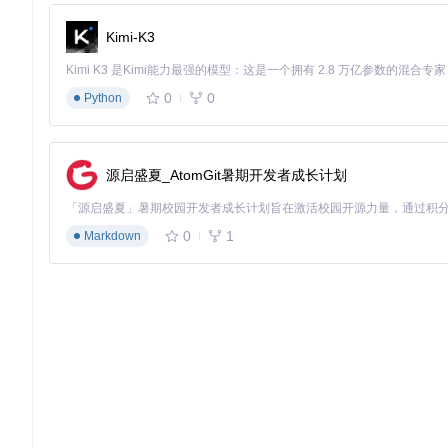
💡
专业提示
：生产环境建议添加
SECURE_BOOT: "on"
启用安全
OSTART: "yes"
实现测试环境自动就绪。
Kimi-K3
2.2 多版本Windows环境矩阵部署
针对需要测试不同Windows版本兼容性的场景，可通过Docker 
0
0
Python
version:
'3.8'
services:
源启盛夏_AtomGit暑期开发者成长计划
win11:
image:
dockurr/windows
environment:
VERSION:
"11"
0
1
Markdown
RAM_SIZE:
"4G"
ports:
-
"8081:8006"
-
"3391:3389"
win10:
image:
dockurr/windows
environment:
VERSION:
"10"
RAM_SIZE:
"3G"
ports:
-
"8082:8006"