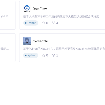
启动，并通过
--device /dev/vhost-net
提升网络性能。对于CI/CD
DataFlow
Kimi K3 是Kimi能力最强的模型：这是一个拥有 2.8 万亿参数的混合专家（MoE）模型，具备原生视觉理解能力，并支持 100 万 token 的上下文窗口。
基于大模型算子和工作流的高效文本大模型训练数据合成框架
Compose配置多实例环境：
0
4
Python
py-xiaozhi
「源启盛夏」暑期校园开发者成长计划旨在激活校园开源力量，通过积分激励、认证扶持、资源倾斜等形式，引导高校组织和开发者完成「入驻 — 建项目 — 做贡献 — 获认证 — 得资源」的完整闭环。无论你是想带领社团入驻平台的组织者，还是希望用代码贡献证明自己的开发者，都能在这里找到属于你的成长路径。
0
1
Python