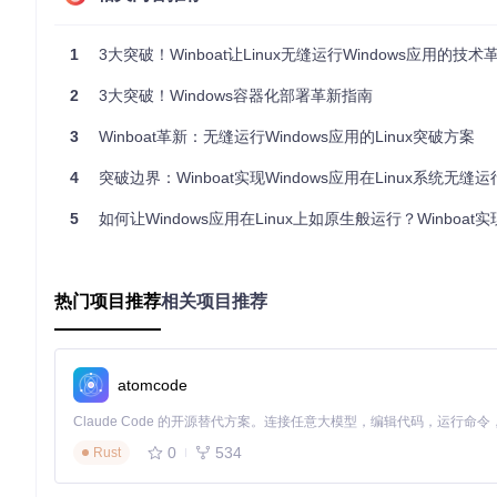
通过Docker Compose实现Windows容器的一键部署，以
1
3大突破！Winboat让Linux无缝运行Windows应用的技术
services:
windows-test-env:
2
3大突破！Windows容器化部署革新指南
image:
dockurr/windows
container_name:
win11-test
3
Winboat革新：无缝运行Windows应用的Linux突破方案
environment:
VERSION:
"11"
# 指定Windows 11版本
4
突破边界：Winboat实现Windows应用在Linux系统无缝运行
RAM_SIZE:
"4G"
# 分配4GB内存，适合应用测试
CPU_CORES:
"2"
# 分配2核CPU
5
如何让Windows应用在Linux上如原生般运行？Winboat实现跨平台效率革
DISK_SIZE:
"128G"
# 128GB磁盘空间，满足大多数
devices:
-
/dev/kvm
# 启用KVM硬件加速
-
/dev/net/tun
# 网络虚拟化支持
热门项目推荐
cap_add:
相关项目推荐
-
NET_ADMIN
# 网络管理权限
ports:
-
8080
:8006
# Web控制台端口
-
3390
:3389
# RDP端口，避免与宿主机冲突
atomcode
volumes:
-
./test_data:/storage
# 持久化测试数据
-
./shared:/shared
# 宿主机共享目录
0
534
Rust
restart:
unless-stopped
# 非手动停止则自动重启