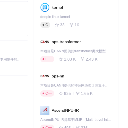
流水线，可设置
AUT
kernel
deepin linux kernel
33
16
C
ops-transformer
本项目是CANN提供的transformer类大模型算子库，实现网络在NPU上加速计算。
1.03 K
2.43 K
C++
基于Python的Xiaozhi AI，适用于想要完整Xiaozhi体验而无需拥有专用硬件的用户。
ops-nn
本项目是CANN提供的神经网络类计算算子库，实现网络在NPU上加速计算。
835
1.65 K
C++
AscendNPU-IR
AscendNPU-IR是基于MLIR（Multi-Level Intermediate Representation）构建的，面向昇腾亲和算子编译时使用的中间表示，提供昇腾完备表达能力，通过编译优化提升昇腾AI处理器计算效率，支持通过生态框架使能昇腾AI处理器与深度调优
496
336
C++