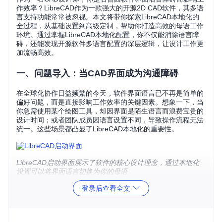
作效率？LibreCAD作为一款强大的开源2D CAD软件，其多语
言支持功能常常被忽视。本文将带你探索LibreCAD本地化的
全过程，从基础设置到高级定制，帮助你打造高效的母语工作
环境。通过掌握LibreCAD本地化配置，你不仅能消除语言障
碍，还能发现开源软件多语言配置的深层逻辑，让设计工作更
加流畅高效。
一、问题导入：当CAD界面成为沟通障碍
在全球化协作日益频繁的今天，软件界面语言已不再是简单的
偏好问题，而是直接影响工作效率的关键因素。想象一下，当
你急需使用某个绘图工具，却因界面是陌生语言而浪费宝贵的
设计时间；或者团队成员因语言设置不同，导致操作流程无法
统一。这些场景都凸显了LibreCAD本地化的重要性。
LibreCAD启动界面展示了软件的核心设计理念，通过本地化
设置可以将界面语言切换为你的母语
本地化困境的三个维度
登录后查看全文
效率损耗
：陌生语言导致的操作延迟，平均每位设计师每
天浪费30分钟在理解界面元素上
精度风险
：专业术语翻译不准确可能导致设计参数设置错