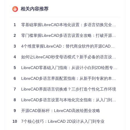
误
协作障碍
：团队成员使用不同语言界面时，沟通成本显著
相关内容推荐
增加
探索小任务
1
零基础掌握LibreCAD本地化设置：多语言切换完全指南
尝试在当前LibreCAD界面中找到"极坐标输入"功能，记录
你花费的时间和操作步骤。这个小测试将帮助你体会语言
2
零门槛掌握LibreCAD多语言设置全攻略：打破开源软件的语言壁垒
障碍对工作效率的实际影响。
3
4个维度掌握LibreCAD：替代商业软件的开源CAD全指南
二、核心方案：LibreCAD语言设置探索之旅
4
如何让LibreCAD秒变母语模式？新手必备的语言设置全攻略
发现LibreCAD的语言基因
5
LibreCAD零基础入门指南：从设计小白到2D绘图专家的实战之路
在深入设置之前，让我们先了解LibreCAD的多语言架构。这
款软件采用Qt框架开发，使用TS文件（Qt Linguist翻译文件）
6
LibreCAD多语言界面配置指南：从新手到专家的本地化设置教程
存储语言资源。每个语言版本都有对应的.ts文件，如中文简体
对应librecad_zh_cn.ts。这些文件包含了界面所有文本元素的
7
LibreCAD界面语言切换难？三步打造个性化工作环境
翻译。
8
LibreCAD多语言设置与本地化完全指南：从入门到精通
📝
探索发现
：语言配置文件的隐藏路径
9
开源CAD新标杆：LibreCAD高效绘图全攻略
在LibreCAD安装目录中，语言文件通常存放在"ts"文件夹
内。Windows系统一般位于
C:\Program Files\LibreCA
10
7个核心技巧：LibreCAD 2D设计从入门到专业
D\share\librecad\ts
，Linux系统在
/usr/share/lib
recad/ts
，而macOS则藏在
/Applications/LibreCA