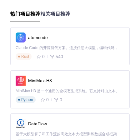
D.app/Contents/Resources/ts
。这些文件采用XML格
式，可以用文本编辑器打开查看。
热门项目推荐
相关项目推荐
四步本地化配置流程
flowchart TD

    A[启动LibreCAD] --> B[打开首选项设置]

atomcode
    B --> C[选择语言选项]

    C --> D[应用设置并重启]

Claude Code 的开源替代方案。连接任意大模型，编辑代码，运行命令，自动验证 — 全自动执行。用 Rust 构建，极致性能。 ｜ An open-source alternative to Claude Code. Connect any LLM, edit code, run commands, and verify changes — autonomously. Built in Rust for speed. Get Started
0
540
Rust
1. 启动与导航
首先启动LibreCAD，进入主界面。观察顶部菜单栏，找到"Edi
t"(编辑)选项。这个入口在不同系统中位置固定，但文字会随
MiniMax-H3
语言设置变化。
2. 首选项设置之旅
MiniMax H3 是一个通用的全模态生成系统。它支持对由文本、图像、视频和音频组成的多模态上下文进行统一理解，并能生成分辨率高达 2K、时长可达 15 秒的带原生立体声音频的视频。得益于面向任务泛化的系统设计，H3 在预训练阶段就已具备广泛的多模态上下文理解与生成能力，能够出色地执行复杂的多模态指令。
0
0
Python
点击"Edit"后，在下拉菜单中寻找"Application Preferences"(应
用程序首选项)。这是软件的核心设置中心，几乎所有个性化
配置都从此处开始。
3. 语言选择探索
DataFlow
在首选项对话框中，切换到"General"(通用)选项卡。这里你会
基于大模型算子和工作流的高效文本大模型训练数据合成框架
发现"Language"(语言)下拉菜单，其中包含了LibreCAD支持