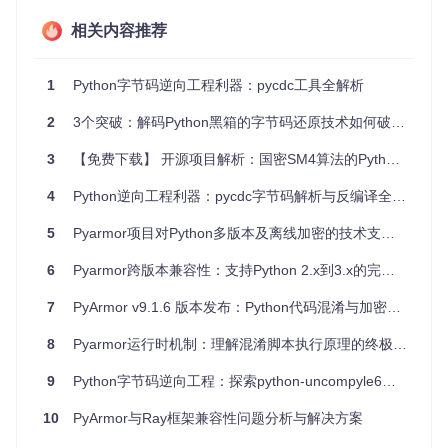
逆向工程
：当你需要理解第三方库的内部工作机制，但只有
混淆过的字节码可用时。
相关内容推荐
安全审计
：检测是否存在潜在的安全漏洞，尤其是在无法获
取源码的情况下。
1
Python字节码逆向工程利器：pycdc工具全解析
调试
：当遇到异常或错误且仅有的信息是混淆的字节码时。
2
3个突破：解码Python黑箱的字节码还原技术如何破解跨版本反编译难题 | python-uncompyle6
项目特点
3
【免费下载】 开源项目解析：国密SM4算法的Python实现 - pysm4
直观对比
：提供图形化视图，清晰展示混淆前后的差异。
命令行接口
：易于使用，支持干运行模式，输出代码图，
4
Python逆向工程利器：pycdc字节码解析与反编译全指南
以及控制日志级别。
5
Pyarmor项目对Python多版本及离线加密的技术支持解析
图形输出
：生成DOT格式的代码图，可以使用Graphviz软
件查看。
6
Pyarmor跨版本兼容性：支持Python 2.x到3.x的完整指南
库式设计
：不仅限于命令行工具，还可以直接在你的代码
中作为库使用。
7
PyArmor v9.1.6 版本发布：Python代码混淆与加密的重要更新
要使用
unfuck
，只需简单地输入文件路径，即可轻松解混淆P
8
Pyarmor运行时机制：理解混淆脚本执行原理的终极指南
ython字节码。
例如：
9
Python字节码逆向工程：探索python-uncompyle6的跨版本解密能力
10
PyArmor与Ray框架兼容性问题分析与解决方案