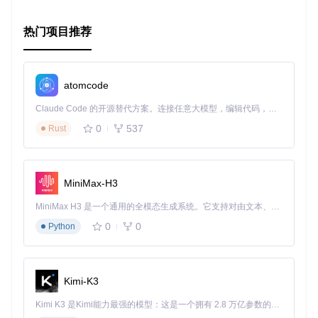
不仅如此，你还可以选择输出字符串到文件，或者创建代码图
进行更深入的分析。
热门项目推荐
综上所述，无论你是黑客、开发者还是安全研究员，
unfuck
都是你在面对Python 2.7混淆字节码时的强大助手。立即加入
我们，让那些“被弄脏”的代码重获新生！
atomcode
Claude Code 的开源替代方案。连接任意大模型，编辑代码，运行命令，自动验证 — 全自动执行。用 Rust 构建，极致性能。 ｜ An open-source alternative to Claude Code. Connect any LLM, edit code, run commands, and verify changes — autonomously. Built in Rust for speed. Get Started
0
537
Rust
MiniMax-H3
MiniMax H3 是一个通用的全模态生成系统。它支持对由文本、图像、视频和音频组成的多模态上下文进行统一理解，并能生成分辨率高达 2K、时长可达 15 秒的带原生立体声音频的视频。得益于面向任务泛化的系统设计，H3 在预训练阶段就已具备广泛的多模态上下文理解与生成能力，能够出色地执行复杂的多模态指令。
0
0
Python
Kimi-K3
Kimi K3 是Kimi能力最强的模型：这是一个拥有 2.8 万亿参数的混合专家（MoE）模型，具备原生视觉理解能力，并支持 100 万 token 的上下文窗口。