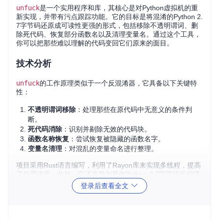
unfuck
是一个实用程序和库，其核心是对Python虚拟机的重
新实现，并带有污点跟踪功能。它的目标是将混淆的Python 2.
7字节码还原成可读性更强的形式，包括移除不透明谓词、删
除死代码、恢复部分函数名以及清理变量名。通过这个工具，
你可以把那些难以理解的代码变回它们原来的面目。
技术分析
unfuck
的工作原理类似于一个反混淆器，它具备以下关键特
性：
不透明谓词移除
：处理那些在原代码中无意义的条件判
断。
死代码消除
：识别并剔除无效的代码块。
函数名称恢复
：尝试恢复被隐藏的函数名字。
变量名清理
：对混乱的变量命名进行整理。
项目采用Rust语言编写，利用了Rayon库来实现多线程，提高
了处理速度。此外，它还支持与其他Python 2.7字节码反编译
器（如uncompyle6）集成，以增强解混淆效果。
登录后查看全文
应用场景