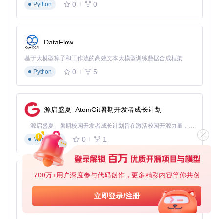
0
0
Python
DataFlow
基于大模型算子和工作流的高效文本大模型训练数据合成框架
0
5
Python
源启盛夏_AtomGit暑期开发者成长计划
「源启盛夏」暑期校园开发者成长计划旨在激活校园开源力量，通过积分激励、认证扶持、资源倾斜等形式，引导高校组织和开发者完成「入驻 — 建项目 — 做贡献 — 获认证 — 得资源」的完整闭环。无论你是想带领社团入驻平台的组织者，还是希望用代码贡献证明自己的开发者，都能在这里找到属于你的成长路径。
0
1
Markdown
700万+用户深度参与代码创作，更多精彩内容等你共创
py-xiaozhi
基于Python的Xiaozhi AI，适用于想要完整Xiaozhi体验而无需拥有专用硬件的用户。
立即登录/注册
0
1
Python