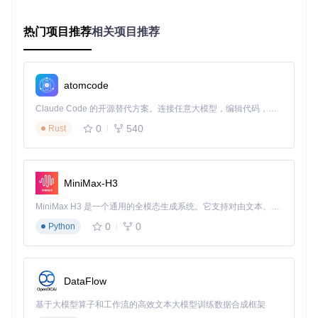
数据控
操作复
隐私
方案类型
长期可用性
制权
杂度
安全
热门项目推荐
相关项目推荐
完全自
WeChat
简单
极高
永久保存
Msg
主
微信自带
平台控
依赖平台政
atomcode
中等
中等
备份
制
策
Claude Code 的开源替代方案。连接任意大模型，编辑代码，运行命令，自动验证 — 全自动执行。用 Rust 构建，极致性能。 ｜ An open-source alternative to Claude Code. Connect any LLM, edit code, run commands, and verify changes — autonomously. Built in Rust for speed. Get Started
完全自
截图存档
极高
高
难以管理
主
0
540
Rust
云端备份
第三方
依赖服务商
简单
低
服务
控制
存续
MiniMax-H3
适用人群：谁最需要WeChatMsg？
MiniMax H3 是一个通用的全模态生成系统。它支持对由文本、图像、视频和音频组成的多模态上下文进行统一理解，并能生成分辨率高达 2K、时长可达 15 秒的带原生立体声音频的视频。得益于面向任务泛化的系统设计，H3 在预训练阶段就已具备广泛的多模态上下文理解与生成能力，能够出色地执行复杂的多模态指令。
职场人士
0
0
Python
需保存项目沟通记录的团队成员
需要整理客户对话的销售/客服
希望建立个人知识库的专业人士
家庭用户
DataFlow
想留存孩子成长点滴的父母
重视家族记忆传承的长辈
基于大模型算子和工作流的高效文本大模型训练数据合成框架
需要保存医疗咨询记录的患者