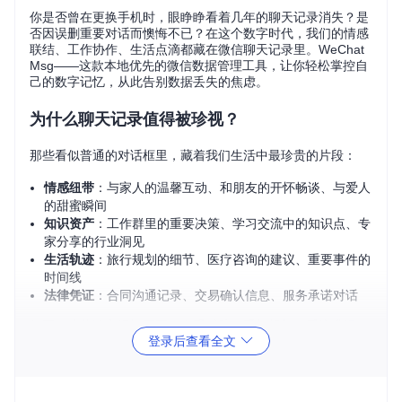
你是否曾在更换手机时，眼睁睁看着几年的聊天记录消失？是
否因误删重要对话而懊悔不已？在这个数字时代，我们的情感
联结、工作协作、生活点滴都藏在微信聊天记录里。WeChat
Msg——这款本地优先的微信数据管理工具，让你轻松掌控自
己的数字记忆，从此告别数据丢失的焦虑。
为什么聊天记录值得被珍视？
那些看似普通的对话框里，藏着我们生活中最珍贵的片段：
情感纽带
：与家人的温馨互动、和朋友的开怀畅谈、与爱人
的甜蜜瞬间
知识资产
：工作群里的重要决策、学习交流中的知识点、专
家分享的行业洞见
生活轨迹
：旅行规划的细节、医疗咨询的建议、重要事件的
时间线
法律凭证
：合同沟通记录、交易确认信息、服务承诺对话
然而，这些数字记忆正面临多重威胁：手机损坏、系统升级、
登录后查看全文
误操作删除、设备更换……每一次意外都可能让这些珍贵记录
永久消失。
WeChatMsg：让数据掌控权回归用户