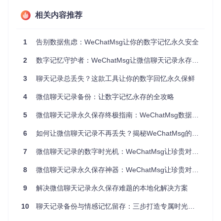
相关内容推荐
WeChatMsg的核心理念很简单：
你的聊天记录，应该完全由
你掌控
。这款工具通过本地处理技术，为你提供安全可靠的聊
天记录管理方案。
1
告别数据焦虑：WeChatMsg让你的数字记忆永久安全
三大核心优势
2
数字记忆守护者：WeChatMsg让微信聊天记录永存的艺术
✅
数据安全无虞
3
聊天记录总丢失？这款工具让你的数字回忆永久保鲜
所有处理都在本地完成，不上传云端
只读访问微信数据，不修改原始文件
4
微信聊天记录备份：让数字记忆永存的全攻略
支持加密导出，保护隐私安全
5
微信聊天记录永久保存终极指南：WeChatMsg数据守护无忧方案
✅
操作简单直观
6
如何让微信聊天记录不再丢失？揭秘WeChatMsg的永久保存方案
图形化界面，无需命令行操作
三步完成导出流程，小白也能轻松上手
7
微信聊天记录的数字时光机：WeChatMsg让珍贵对话永不褪色
无需root或越狱，普通设备即可使用
8
微信聊天记录永久保存神器：WeChatMsg让珍贵对话永存
✅
格式灵活多样
9
解决微信聊天记录永久保存难题的本地化解决方案
HTML格式：完美还原聊天界面，多媒体内容完整呈现
Word文档：适合打印存档，保留完整上下文
10
聊天记录备份与情感记忆留存：三步打造专属时光胶囊
CSV格式：结构化数据，便于统计分析
与其他方案的本质区别