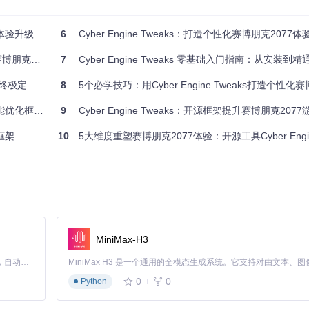
载，影响游戏沉浸感。
upMenu=true
和
bSuppressIntroMovies=true
两个参数。
验升级指南
6
Cyber Engine Tweaks：打造个性化赛博朋克207
界面，减少重复等待时间，提升游戏连贯性。
77游戏体验
7
Cyber Engine Tweaks 零基础入门指南：从安装
极定制能力
8
5个必学技巧：用Cyber Engine Tweaks打造个性化赛博
框架完全指南
9
Cyber Engine Tweaks：开源框架提升赛博朋克20
无法快速调用。
，支持组合键设置如
VK_CONTROL | VK_SHIFT | 0x43
（Ctrl+Shif
s框架
10
5大维度重塑赛博朋克2077体验：开源工具Cyber Engine T
个自定义功能键位，适应不同操作习惯。
使用习惯。
WindowPos
与
SetAlpha
函数参数，调整界面位置与透明度。
00%，支持靠边自动隐藏，兼顾功能与沉浸感。
MiniMax-H3
Claude Code 的开源替代方案。连接任意大模型，编辑代码，运行命令，自动验证 — 全自动执行。用 Rust 构建，极致性能。 ｜ An open-source alternative to Claude Code. Connect any LLM, edit code, run commands, and verify changes — autonomously. Built in Rust for speed. Get Started
0
0
Python
崩溃或无响应。
.in
）确保工具版本与游戏版本匹配，使用
xmake update
命令同步最新