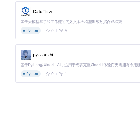
效果对比
：版本适配响应时间从48小时缩短至8小时，兼容性问题
性能监控：实时数据采集与分析
DataFlow
场景描述
：游戏卡顿原因不明，无法判断是CPU、GPU还是内存
基于大模型算子和工作流的高效文本大模型训练数据合成框架
操作指引
：启用内置性能监控工具，通过
src/overlay/widget
0
5
Python
效果对比
：性能瓶颈定位时间从30分钟缩短至5分钟，资源占用异
Cyber Engine Tweaks适合三类用户：追求极致性能
过该工具，玩家不仅能解决《赛博朋克2077》的性能问题，更
容，Cyber Engine Tweaks都提供了专业级的解决方案，重
py-xiaozhi
0
1
Python
CyberEngineTweaks
Cyberpunk 2077 tweaks, hacks and scripting framework
项目地址：
https://gitcode.com/gh_mirrors/cy/CyberEngineT