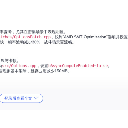
遇帧率骤降，尤其在密集场景中表现明显。
atches/OptionsPatch.cpp
，找到"AMD SMT Optimization"选项并设置
加快，帧率波动减少30%，战斗场景更流畅。
面撕裂与卡顿。
为
src/Options.cpp
，设置
bAsyncComputeEnabled=false
。
裂现象基本消除，显存占用减少150MB。
登录后查看全文
入未开放区域。
isableBoundaries.cpp
，通过控制台命令
EnableBoundaryTeleport
与未完成区域，游戏探索面积增加约35%，发现开发者遗留内容。