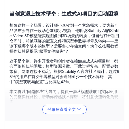
当创意遇上技术壁垒：生成式AI项目的启动困境
想象这样一个场景：设计师小李收到一个紧急需求，要为新产
品发布会制作一段动态3D展示视频。他听说Stability AI的Stabl
e Video 3D模型能实现图像到3D场景的转换，但当他打开项目
仓库时，却被满屏的配置文件和模型参数弄得晕头转向——应
该下载哪个版本的模型？需要多少存储空间？为什么按照教程
操作却总是提示"权重文件缺失"？
这不是个例。许多开发者和创作者在接触生成式AI项目时，都
会面临相似的困境：模型资源分散、下载过程复杂、配置参数
繁多、网络连接不稳定。根据Stability AI官方社区统计，超过6
5%的用户在首次部署模型时会遇到至少一个技术障碍，其
中"模型获取与配置"占比高达42%。
本文将以"问题解决"为导向，提供一套从模型获取到实际应用
的完整实施路径，帮助你跨越技术障碍，将创意快速转化为现
实。
登录后查看全文
核心价值：为什么选择Stability AI官方模型库
在开始技术实施前，让我们先明确选择官方模型库的核心优