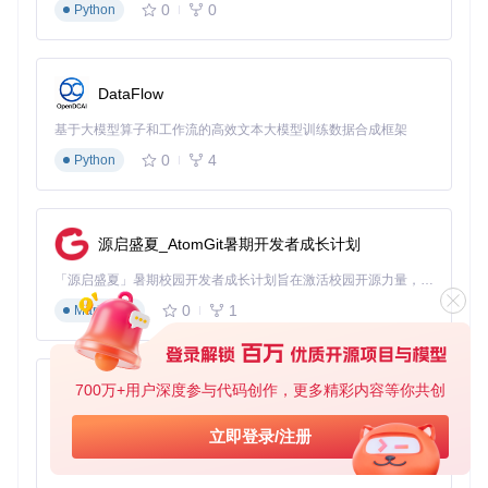
0
0
Python
验证方法
：成功登录后终端显示"Login successful"，表示环境
准备完成。
决策指南
：
DataFlow
个人学习/小型项目：8GB VRAM GPU可满足基础测试需求
基于大模型算子和工作流的高效文本大模型训练数据合成框架
专业创作/企业应用：建议16GB以上VRAM的GPU，如NVI
0
4
Python
DIA RTX 3090/4090或A100
无GPU环境：可使用CPU模式运行（速度较慢，仅推荐代
码调试）
第二步：模型获取策略制定
源启盛夏_AtomGit暑期开发者成长计划
任务目标
：根据项目需求选择最优的模型下载方案
「源启盛夏」暑期校园开发者成长计划旨在激活校园开源力量，通过积分激励、认证扶持、资源倾斜等形式，引导高校组织和开发者完成「入驻 — 建项目 — 做贡献 — 获认证 — 得资源」的完整闭环。无论你是想带领社团入驻平台的组织者，还是希望用代码贡献证明自己的开发者，都能在这里找到属于你的成长路径。
操作步骤
：
0
1
Markdown
项目需求分析
图像生成：优先选择SDXL或SD-Turbo模型
700万+用户深度参与代码创作，更多精彩内容等你共创
py-xiaozhi
视频生成：选择Stable Video Diffusion (SVD)模型
3D场景生成：选择Stable Video 3D模型
基于Python的Xiaozhi AI，适用于想要完整Xiaozhi体验而无需拥有专用硬件的用户。
立即登录/注册
0
1
Python
资源获取效率评估