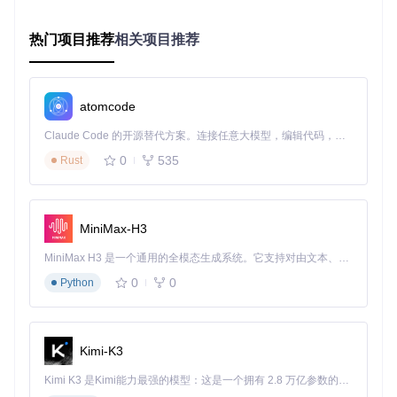
操作步骤
：
系统兼容性检查
热门项目推荐
相关项目推荐
# 检查操作系统版本
cat
atomcode
# 检查Python版本
Claude Code 的开源替代方案。连接任意大模型，编辑代码，运行命令，自动验证 — 全自动执行。用 Rust 构建，极致性能。 ｜ An open-source alternative to Claude Code. Connect any LLM, edit code, run commands, and verify changes — autonomously. Built in Rust for speed. Get Started
# 检查GPU信息
nvidia-smi | grep 
"NVIDIA-SMI"
0
535
Rust
核心工具安装
MiniMax-H3
# 安装Git LFS支持大文件下载
curl -s https://packagecloud.io/install/repositories/g
MiniMax H3 是一个通用的全模态生成系统。它支持对由文本、图像、视频和音频组成的多模态上下文进行统一理解，并能生成分辨率高达 2K、时长可达 15 秒的带原生立体声音频的视频。得益于面向任务泛化的系统设计，H3 在预训练阶段就已具备广泛的多模态上下文理解与生成能力，能够出色地执行复杂的多模态指令。
sudo
 apt-get install git-lfs

0
0
Python
git lfs install

# 安装Hugging Face命令行工具
pip install -U 
"huggingface_hub[cli]"
Kimi-K3
# 登录Hugging Face账号（需提前注册并接受模型协议）
Kimi K3 是Kimi能力最强的模型：这是一个拥有 2.8 万亿参数的混合专家（MoE）模型，具备原生视觉理解能力，并支持 100 万 token 的上下文窗口。