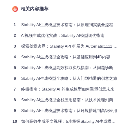
势：
相关内容推荐
合规性保障
：所有Stability AI模型均采用CC BY-NC-SA 4.0协
议授权，商业使用需单独申请许可。使用官方渠道可避免知识
产权风险。
1
Stability AI生成模型技术指南：从原理到实战全流程
版本兼容性
：官方模型与generative-models项目代码保持同
2
AI视频生成优化实战：Stability AI模型调优指南
步更新，能最大限度减少"版本不匹配"导致的各种错误。
3
探索创意边界：Stability API 扩展为 Automatic1111 WebUI 带来的无限可能🚀
完整性验证
：官方仓库提供完整的模型校验机制，确保下载文
件的完整性和可用性。
4
Stability AI生成模型全攻略：从基础应用到4D内容创作
技术支持
：通过官方渠道获取的模型可享受社区技术支持和更
新服务，遇到问题能快速获得解决方案。
5
Stability AI生成模型高效获取实战指南：从问题诊断到跨平台部署避坑攻略
6
Stability AI生成模型全攻略：从入门到精通的创意之旅
图1：Stable Video 3D模型生成的3D物体示例，展示了从2D
图像到3D模型的转换效果
7
终极指南：Stability AI 的生成模型如何重塑创意未来
实施路径：从环境准备到模型运行的五步法则
8
Stability AI生成模型全栈应用指南：从技术原理到商业落地
9
Stability AI生成模型技术指南：从环境搭建到高级应用
第一步：环境诊断与准备
任务目标
：搭建符合模型运行要求的基础环境
10
如何高效生成图文视频：5步掌握Stability AI生成模型的全场景创作能力