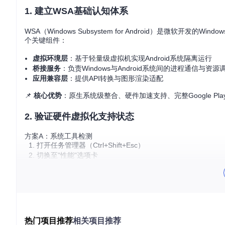
1. 建立WSA基础认知体系
WSA（Windows Subsystem for Android）是微软开发
个关键组件：
虚拟环境层
：基于轻量级虚拟机实现Android系统隔离运行
桥接服务
：负责Windows与Android系统间的进程通信与资源
应用兼容层
：提供API转换与图形渲染适配
📌
核心优势
：原生系统级整合、硬件加速支持、完整Google Pl
2. 验证硬件虚拟化支持状态
方案A：系统工具检测
打开任务管理器（Ctrl+Shift+Esc）
切换至"性能"选项卡
查看CPU区域"虚拟化"状态
方案B：命令行验证
systeminfo | findstr /i 
"virtualization"
若显示"已启用"则符合要求，否则需进入BIOS/UEFI设置开启Intel 
热门项目推荐
相关项目推荐