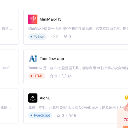
MiniMax-H3
Claude Code 的开源替代方案。连接任意大模型，编辑代码，运行命令，自动验证 — 全自动执行。用 Rust 构建，极致性能。 ｜ An open-source alternative to Claude Code. Connect any LLM, edit code, run commands, and verify changes — autonomously. Built in Rust for speed. Get Started
0
0
Python
Toonflow-app
Kimi K3 是Kimi能力最强的模型：这是一个拥有 2.8 万亿参数的混合专家（MoE）模型，具备原生视觉理解能力，并支持 100 万 token 的上下文窗口。
0
14
HTML
AionUi
「源启盛夏」暑期校园开发者成长计划旨在激活校园开源力量，通过积分激励、认证扶持、资源倾斜等形式，引导高校组织和开发者完成「入驻 — 建项目 — 做贡献 — 获认证 — 得资源」的完整闭环。无论你是想带领社团入驻平台的组织者，还是希望用代码贡献证明自己的开发者，都能在这里找到属于你的成长路径。
0
6
TypeScript
7
致