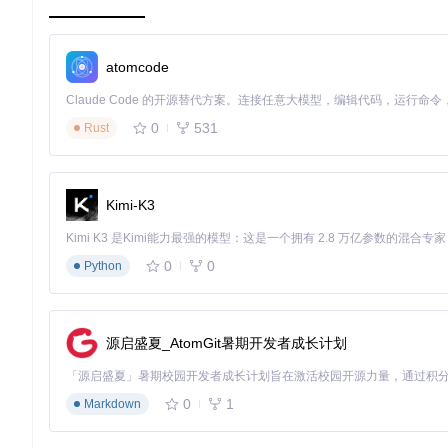
3. 执行环境适配检测
推荐硬件检测工具
atomcode
CPU-Z
：验证处理器架构与虚拟化支持
HWiNFO64
：检查内存容量与存储性能
微软官方检测工具
：docs/requirements-checker.exe
0
531
最低配置要求
Rust
操作系统：Windows 11 22000.0或更高版本
处理器：支持SLAT的x64/ARM64架构
内存：8GB RAM（建议16GB）
Kimi-K3
存储：25GB可用空间（SSD推荐）
4. 获取WSA部署资源
0
0
Python
方案A：Git命令行克隆
git 
clone
源启盛夏_AtomGit暑期开发者成长计划
方案B：图形界面下载
访问项目发布页面
筛选最新"Retail"版本
下载扩展名为
.msixbundle
的安装包
0
1
Markdown
🔍
资源验证
：检查文件完整性，确保SHA256哈希值与发布页一