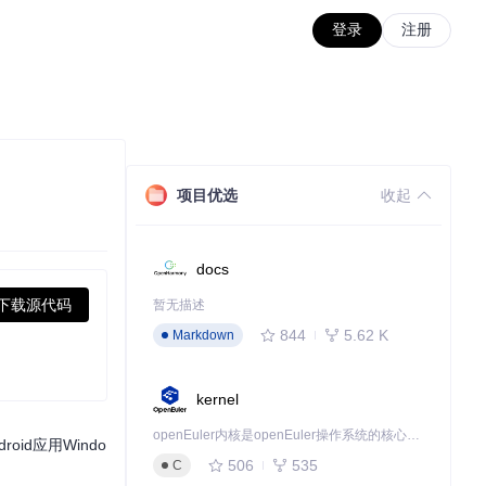
登录
注册
项目优选
收起
docs
下载源代码
暂无描述
844
5.62 K
Markdown
kernel
openEuler内核是openEuler操作系统的核心，既是系统性能与稳定性的基石，也是连接处理器、设备与服务的桥梁。
oid应用Windo
506
535
C