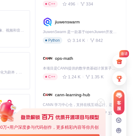
496
334
C++
jiuwenswarm
MiniMax H3 是一个通用的全模态生成系统。它支持对由文本、图像、视频和音频组成的多模态上下文进行统一理解，并能生成分辨率高达 2K、时长可达 15 秒的带原生立体声音频的视频。得益于面向任务泛化的系统设计，H3 在预训练阶段就已具备广泛的多模态上下文理解与生成能力，能够出色地执行复杂的多模态指令。
JiuwenSwarm 是一款基于openJiuwen开发的智能AI Agent，它能够将大语言模型的强大能力，通过你日常使用的各类通讯应用，直接延伸至你的指尖。
3.14 K
842
Python
邀请
ops-math
本项目是CANN提供的数学类基础计算算子库，实现网络在NPU上加速计算。
Toonflow 是一款 AI 短剧漫剧工具，能够利用 AI 技术将小说自动转化为剧本，并结合 AI 生成的图片和视频，实现高效的短剧创作。借助 Toonflow，可以轻松完成从文字到影像的全流程，让短剧制作变得更加智能与便捷。
1.24 K
1.35 K
C++
cann-learning-hub
客
CANN 学习中心仓，支持在线互动运行、边学边练，提供教程、示例与优化方案，一站式助力昇腾开发者快速上手。
服
734
372
Jupyter Notebook
免费、本地、开源的 24/7 全天候 Cowork 应用，以及适用于 Gemini CLI、Claude Code、Codex、OpenCode、Qwen Code、Goose CLI、Auggie 等的 OpenClaw | 🌟 喜欢就点star吧
00万+用户深度参与代码创作，更多精彩内容等你共创
kernel