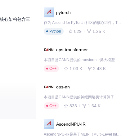
pytorch
境。其核心架构包含三
作为 Ascend for PyTorch 社区的核心组件，TorchNPU 是昇腾专为 PyTorch 打造的深度学习适配插件，使 PyTorch 框架能够直接调用昇腾 NPU，为开发者提供昇腾 AI 处理器的超强算力。
829
1.25 K
Python
ops-transformer
本项目是CANN提供的transformer类大模型算子库，实现网络在NPU上加速计算。
1.03 K
2.43 K
C++
ops-nn
本项目是CANN提供的神经网络类计算算子库，实现网络在NPU上加速计算。
833
1.64 K
C++
AscendNPU-IR
AscendNPU-IR是基于MLIR（Multi-Level Intermediate Representation）构建的，面向昇腾亲和算子编译时使用的中间表示，提供昇腾完备表达能力，通过编译优化提升昇腾AI处理器计算效率，支持通过生态框架使能昇腾AI处理器与深度调优